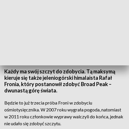
Wg planów wejście na szczy ma odbyć się we wtorek nad ranem (fot. FB Rafała
Froni)
Każdy ma swój szczyt do zdobycia. Tą maksymą
kieruje się także jeleniogórski himalaista Rafał
Fronia, który postanowił zdobyć Broad Peak –
dwunastą górę świata.
Będzie to już trzecia próba Froni w zdobyciu
ośmiotysięcznika. W 2007 roku wygrała pogoda, natomiast
w 2011 roku członkowie wyprawy walczyli do końca, jednak
nie udało się zdobyć szczytu.