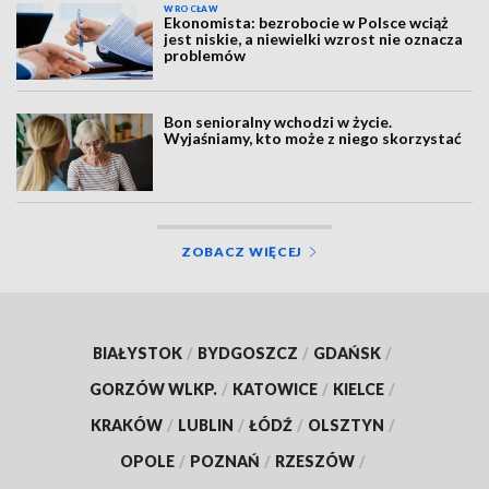
WROCŁAW
Ekonomista: bezrobocie w Polsce wciąż
jest niskie, a niewielki wzrost nie oznacza
problemów
Bon senioralny wchodzi w życie.
Wyjaśniamy, kto może z niego skorzystać
ZOBACZ WIĘCEJ
BIAŁYSTOK
/
BYDGOSZCZ
/
GDAŃSK
/
GORZÓW WLKP.
/
KATOWICE
/
KIELCE
/
KRAKÓW
/
LUBLIN
/
ŁÓDŹ
/
OLSZTYN
/
OPOLE
/
POZNAŃ
/
RZESZÓW
/