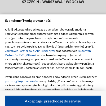
SZCZECIN
/
WARSZAWA
/
WROCŁAW
Szanujemy Twoją prywatność
Dołącz do nas:
Kliknij "Akceptuję i przechodzę do serwisu", aby wyrazić zgody na
korzystanie z technologii automatycznego śledzenia i zbierania danych,
TVP
dostęp do informacji na Twoim urządzeniu końcowym i ich
Abonament TVP
przechowywanie oraz na przetwarzanie Twoich danych osobowych przez
Regulamin TVP
nas, czyli Telewizję Polską S.A. w likwidacji (zwaną dalej również „TVP”),
Emisja w TVP
Polityka prywatności
Zaufanych Partnerów z IAB* (1201 firm)
oraz pozostałych
Zaufanych
Partnerów TVP (93 firm)
, w celach marketingowych (w tym do
Centrum informacji TVP
Moje zgody
zautomatyzowanego dopasowania reklam do Twoich zainteresowań i
mierzenia ich skuteczności) i pozostałych, które wskazujemy poniżej, a
Naziemna Telewizja Cyfrowa
Pomoc
także zgody na udostępnianie przez nas identyfikatora PPID do Google.
Sklep TVP
Biuro reklamy
Twoje dane osobowe zbierane podczas odwiedzania przez Ciebie naszych
Rada Programowa
Kontakt
poszczególnych serwisów
zwanych dalej „Portalem”, w tym informacje
zapisywane za pomocą technologii takich jak: pliki cookie, sygnalizatory
System NOS
WWW lub innych podobnych technologii umożliwiających świadczenie
dopasowanych i bezpiecznych usług, personalizację treści oraz reklam,
Informacje o nadawcy
Kanały
udostępnianie funkcji mediów społecznościowych oraz analizowanie
Akceptuję i przechodzę do serwisu
ruchu w Internecie.
Program dla prasy