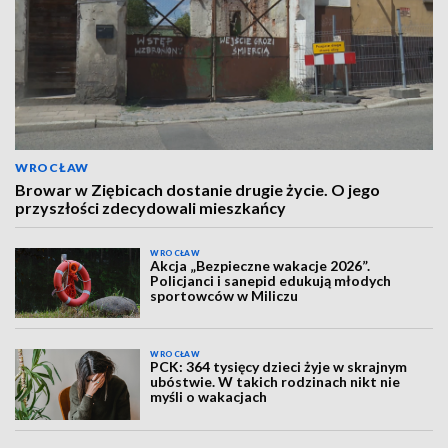
WROCŁAW
Browar w Ziębicach dostanie drugie życie. O jego
przyszłości zdecydowali mieszkańcy
WROCŁAW
Akcja „Bezpieczne wakacje 2026”.
Policjanci i sanepid edukują młodych
sportowców w Miliczu
WROCŁAW
PCK: 364 tysięcy dzieci żyje w skrajnym
ubóstwie. W takich rodzinach nikt nie
myśli o wakacjach