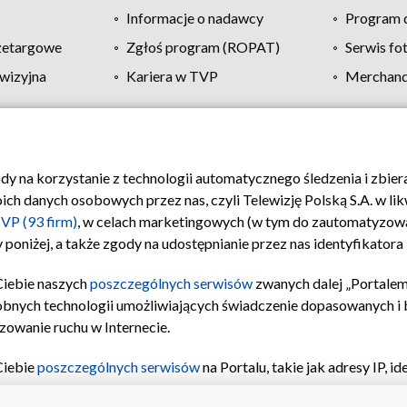
Informacje o nadawcy
Program d
zetargowe
Zgłoś program (ROPAT)
Serwis fo
wizyjna
Kariera w TVP
Merchandi
Polityka prywatności
Moje zgody
Pomoc
Biuro re
ody na korzystanie z technologii automatycznego śledzenia i zbie
 danych osobowych przez nas, czyli Telewizję Polską S.A. w likw
VP (93 firm)
, w celach marketingowych (w tym do zautomatyzow
 poniżej, a także zgody na udostępnianie przez nas identyfikator
Ciebie naszych
poszczególnych serwisów
zwanych dalej „Portalem
obnych technologii umożliwiających świadczenie dopasowanych i be
zowanie ruchu w Internecie.
Ciebie
poszczególnych serwisów
na Portalu, takie jak adresy IP, 
sach Portalu czy historia odwiedzin będą przetwarzane przez TV