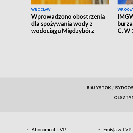
WROCŁAW
WROCŁ
Wprowadzono obostrzenia
IMGW
dla spożywania wody z
burza
wodociągu Międzybórz
C. W
alert
BIAŁYSTOK
/
BYDGO
OLSZTY
Abonament TVP
Emisja w TVP