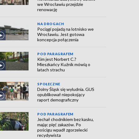
we Wrocławiu przejdzie
renowację
NA DROGACH
Pociągi pojadą na lotnisko we
Wrocławiu. Jest gotowa
koncepcja połączenia
POD PARAGRAFEM
Kim jest Norbert C.?
Mieszkańcy Kuźnik mówią o
latach strachu
SPOŁECZNE
Dolny Śląsk się wyludnia. GUS
opublikował niepokojący
raport demograficzny
POD PARAGRAFEM
Jechał chodnikiem bez kasku,
mając pięć zakazów. Po
pościgu wpadł zgorzelecki
recydywista