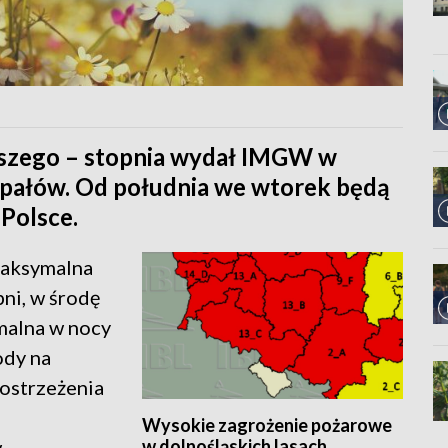
ższego – stopnia wydał IMGW w
pałów. Od południa we wtorek będą
Polsce.
maksymalna
ni, w środę
malna w nocy
ody na
 ostrzeżenia
Wysokie zagrożenie pożarowe
w dolnośląskich lasach
w