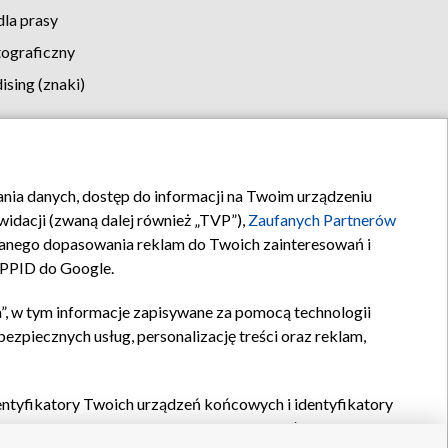
la prasy
tograficzny
sing (znaki)
klamy
Kontakt
rania danych, dostęp do informacji na Twoim urządzeniu
idacji (zwaną dalej również „TVP”),
Zaufanych Partnerów
anego dopasowania reklam do Twoich zainteresowań i
a PPID do Google.
”, w tym informacje zapisywane za pomocą technologii
zpiecznych usług, personalizację treści oraz reklam,
identyfikatory Twoich urządzeń końcowych i identyfikatory
P,
Zaufanych Partnerów z IAB
oraz pozostałych
Zaufanych