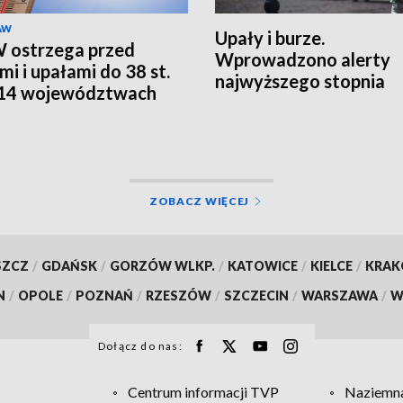
AW
Upały i burze.
 ostrzega przed
Wprowadzono alerty
mi i upałami do 38 st.
najwyższego stopnia
 14 województwach
 RCB
ZOBACZ WIĘCEJ
SZCZ
/
GDAŃSK
/
GORZÓW WLKP.
/
KATOWICE
/
KIELCE
/
KRA
N
/
OPOLE
/
POZNAŃ
/
RZESZÓW
/
SZCZECIN
/
WARSZAWA
/
W
Dołącz do nas:
Centrum informacji TVP
Naziemna