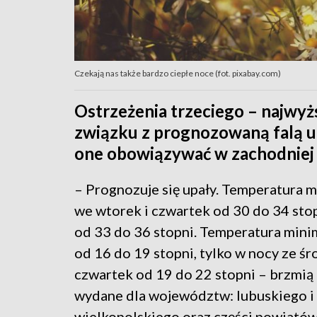
Czekają nas także bardzo ciepłe noce (fot. pixabay.com)
Ostrzeżenia trzeciego – najwy
związku z prognozowaną falą u
one obowiązywać w zachodniej 
– Prognozuje się upały. Temperatura 
we wtorek i czwartek od 30 do 34 stop
od 33 do 36 stopni. Temperatura mini
od 16 do 19 stopni, tylko w nocy ze śr
czwartek od 19 do 22 stopni – brzmią
wydane dla województw: lubuskiego i
wielkopolskiego oraz części powiató