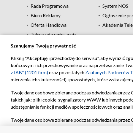
Rada Programowa
System NOS
Biuro Reklamy
Ogłoszenie pr
Oferta Handlowa
Akademia Tele
Telegazeta ogłoszenia
Szanujemy Twoją prywatność
Regulamin TVP
Kliknij "Akceptuję i przechodzę do serwisu", aby wyrazić zg
końcowym i ich przechowywanie oraz na przetwarzanie Twoich
z IAB* (1201 firm)
oraz pozostałych
Zaufanych Partnerów T
mierzenia ich skuteczności) i pozostałych, które wskazujemy
Twoje dane osobowe zbierane podczas odwiedzania przez 
takich jak: pliki cookie, sygnalizatory WWW lub innych pod
udostępnianie funkcji mediów społecznościowych oraz anali
Twoje dane osobowe zbierane podczas odwiedzania przez 
plików cookie, informacje o Twoich wyszukiwaniach w serwi