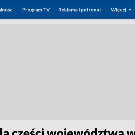
lności
Program TV
Reklama i patronat
Więcej
la części województwa w