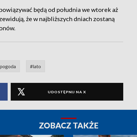
bowiązywać będą od południa we wtorek aż
ewidują, że w najbliższych dniach zostaną
ionów.
pogoda
#lato
UDOSTĘPNIJ NA X
ZOBACZ TAKŻE