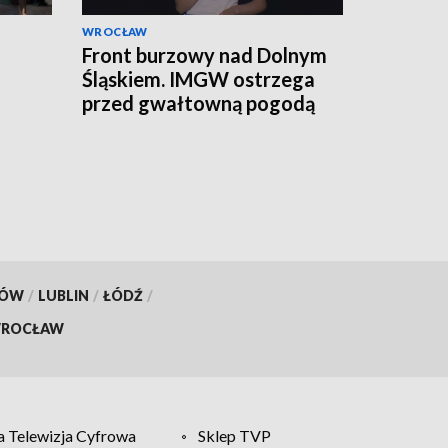
WROCŁAW
Front burzowy nad Dolnym
Śląskiem. IMGW ostrzega
przed gwałtowną pogodą
KÓW
/
LUBLIN
/
ŁÓDŹ
/
ROCŁAW
 Telewizja Cyfrowa
Sklep TVP