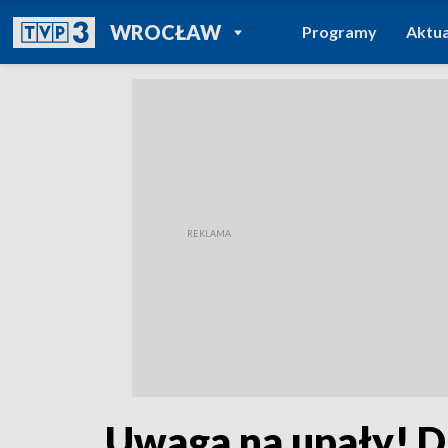
POWRÓT DO
WROCŁAW
Programy
Aktua
TVP REGIONY
Uwaga na upały! D