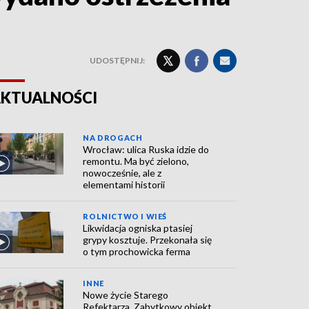
UDOSTĘPNIJ:
KTUALNOŚCI
NA DROGACH
Wrocław: ulica Ruska idzie do
remontu. Ma być zielono,
nowocześnie, ale z
elementami historii
ROLNICTWO I WIEŚ
Likwidacja ogniska ptasiej
grypy kosztuje. Przekonała się
o tym prochowicka ferma
INNE
Nowe życie Starego
Refektarza. Zabytkowy obiekt