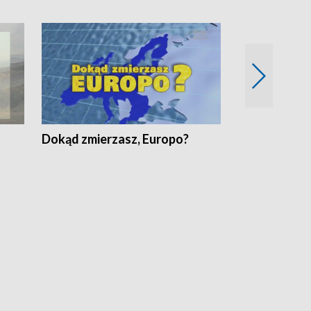
Dokąd zmierzasz, Europo?
Fakty Komen