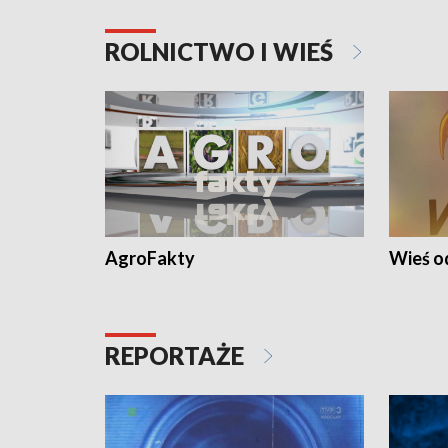
ROLNICTWO I WIEŚ
AgroFakty
Wieś 
REPORTAŻE