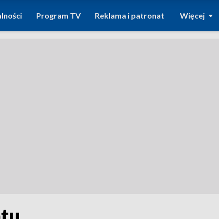
lności
Program TV
Reklama i patronat
Więcej
atu