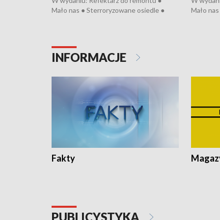
W wydaniu: Refektarz do remontu ●
W wydani
Mało nas ● Sterroryzowane osiedle ●
Mało nas 
Fatalny remont ● Kosztowna ptasia grypa
Sterrory
● Nowa Ruska ● Pociągiem na lotnisko ●
ptasia gr
Koniec upałów ● Kraksa na Tour de
Nowa Rus
Pologne
Koniec u
INFORMACJE
Fakty
Magazy
PUBLICYSTYKA