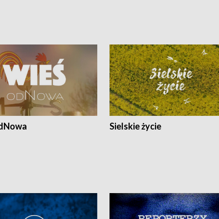
odNowa
Sielskie życie