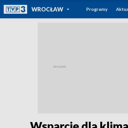
POWRÓT DO
WROCŁAW
Programy
Aktua
TVP REGIONY
Wsparcie dla klim