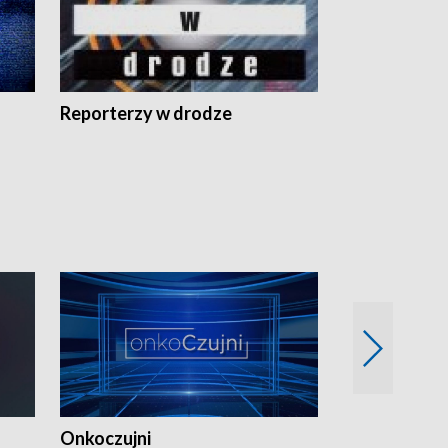
Reporterzy w drodze
Onkoczujni
Recepta na 