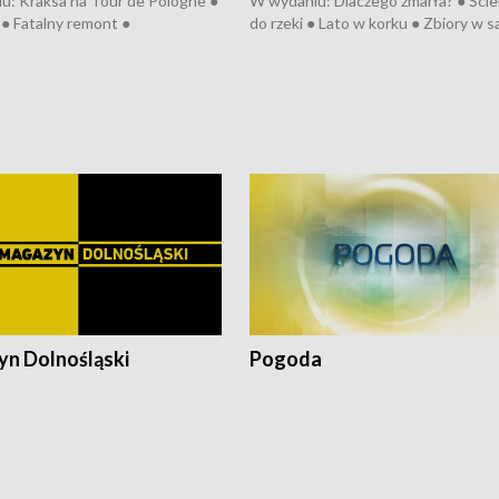
u: Kraksa na Tour de Pologne ●
W wydaniu: Dlaczego zmarła? ● Ściek
● Fatalny remont ●
do rzeki ● Lato w korku ● Zbiory w 
zowane osiedle ● Kosztowna
● Senior za kółkiem ● Złoto dla...
ypa ● Pociągiem na lotnisko ●
cierpiwych ● Mrożonki dla zwierząt
ka ● Refektarz do remontu ●
pałów
n Dolnośląski
Pogoda