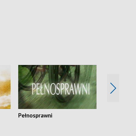
Pełnosprawni
Bezpieczny 