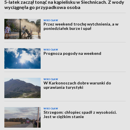
5-latek zaczął tonąć na kąpielisku w Siechnicach. Z wody
wyciągnęła go przypadkowa osoba
WROCŁAW
Przez weekend trochę wytchnienia, a w
poniedziałek burze i upał
WROCŁAW
Prognoza pogody na weekend
WROCŁAW
W Karkonoszach dobre warunki do
uprawiania turystyki
WROCŁAW
Strzegom: chłopiec spadł z wysokości.
Jest w ciężkim stanie