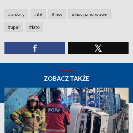
#pożary
#ibl
#lasy
#lasy państwowe
#upał
#lato
ZOBACZ TAKŻE