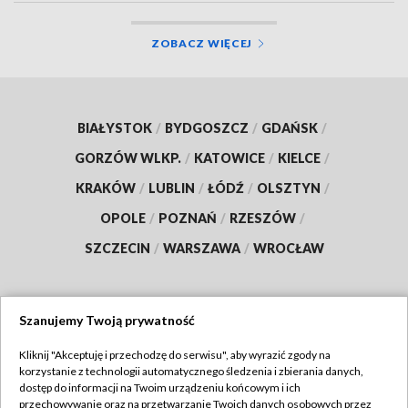
ZOBACZ WIĘCEJ
BIAŁYSTOK
/
BYDGOSZCZ
/
GDAŃSK
/
GORZÓW WLKP.
/
KATOWICE
/
KIELCE
/
KRAKÓW
/
LUBLIN
/
ŁÓDŹ
/
OLSZTYN
/
OPOLE
/
POZNAŃ
/
RZESZÓW
/
SZCZECIN
/
WARSZAWA
/
WROCŁAW
Szanujemy Twoją prywatność
Dołącz do nas:
Kliknij "Akceptuję i przechodzę do serwisu", aby wyrazić zgody na
korzystanie z technologii automatycznego śledzenia i zbierania danych,
TVP
dostęp do informacji na Twoim urządzeniu końcowym i ich
Abonament TVP
przechowywanie oraz na przetwarzanie Twoich danych osobowych przez