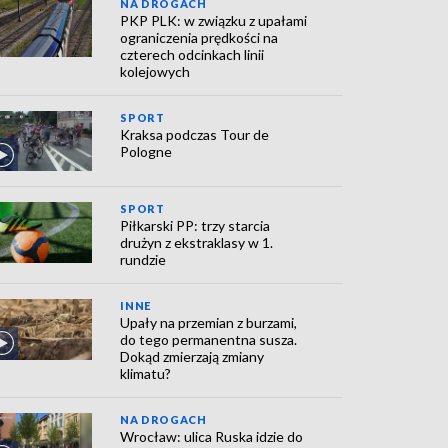
NA DROGACH
PKP PLK: w związku z upałami
ograniczenia prędkości na
czterech odcinkach linii
kolejowych
SPORT
Kraksa podczas Tour de
Pologne
SPORT
Piłkarski PP: trzy starcia
drużyn z ekstraklasy w 1.
rundzie
INNE
Upały na przemian z burzami,
do tego permanentna susza.
Dokąd zmierzają zmiany
klimatu?
NA DROGACH
Wrocław: ulica Ruska idzie do