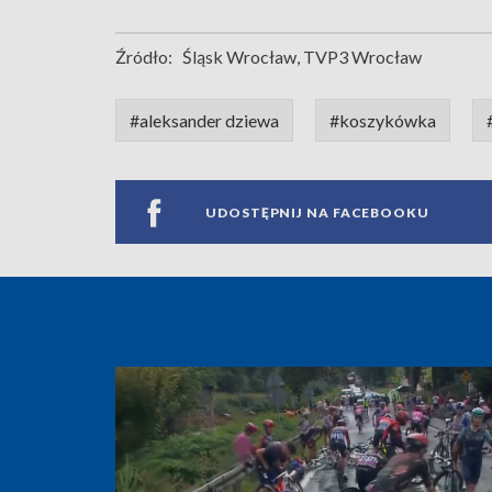
Źródło:
Śląsk Wrocław, TVP3 Wrocław
#aleksander dziewa
#koszykówka
UDOSTĘPNIJ NA FACEBOOKU