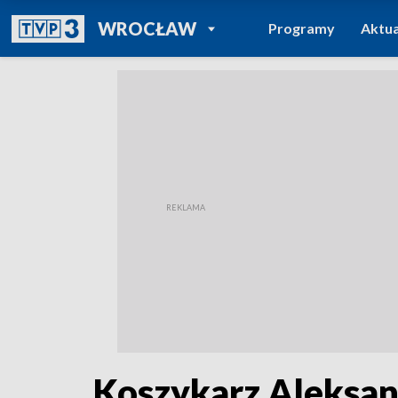
POWRÓT DO
WROCŁAW
Programy
Aktua
TVP REGIONY
Koszykarz Aleksan