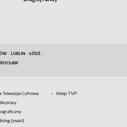
KÓW
/
LUBLIN
/
ŁÓDŹ
/
ROCŁAW
 Telewizja Cyfrowa
Sklep TVP
la prasy
tograficzny
sing (znaki)