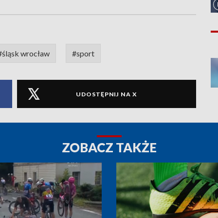
#śląsk wrocław
#sport
UDOSTĘPNIJ NA X
ZOBACZ TAKŻE