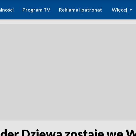
lności
Program TV
Reklama i patronat
Więcej
der Dziewa zostaje we 