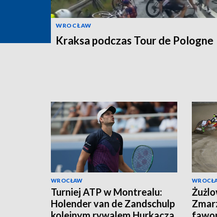
WROCŁAW
Kraksa podczas Tour de Pologne
WROCŁAW
WROCŁ
Turniej ATP w Montrealu:
Żużlo
Holender van de Zandschulp
Zmarz
kolejnym rywalem Hurkacza
fawor