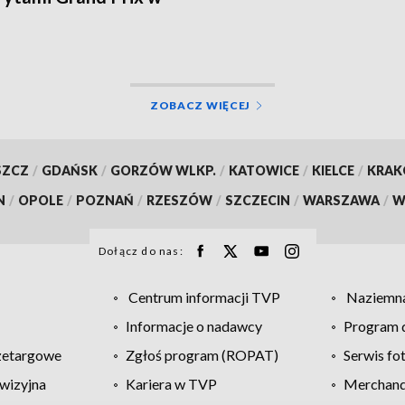
e
ZOBACZ WIĘCEJ
SZCZ
/
GDAŃSK
/
GORZÓW WLKP.
/
KATOWICE
/
KIELCE
/
KRA
N
/
OPOLE
/
POZNAŃ
/
RZESZÓW
/
SZCZECIN
/
WARSZAWA
/
W
Dołącz do nas:
Centrum informacji TVP
Naziemna
Informacje o nadawcy
Program d
zetargowe
Zgłoś program (ROPAT)
Serwis fo
wizyjna
Kariera w TVP
Merchandi