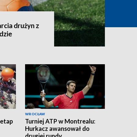
arcia drużyn z
ndzie
WROCŁAW
 etap
Turniej ATP w Montrealu:
Hurkacz awansował do
drugiej rundy