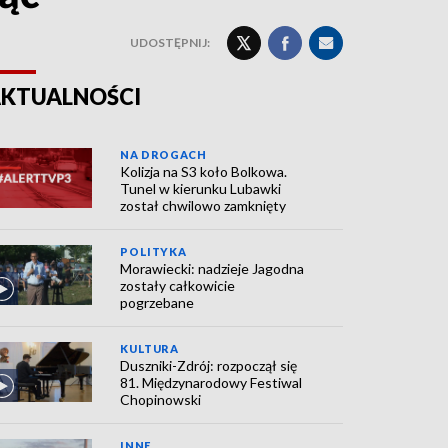
UDOSTĘPNIJ:
KTUALNOŚCI
NA DROGACH
Kolizja na S3 koło Bolkowa.
Tunel w kierunku Lubawki
został chwilowo zamknięty
POLITYKA
Morawiecki: nadzieje Jagodna
zostały całkowicie
pogrzebane
KULTURA
Duszniki-Zdrój: rozpoczął się
81. Międzynarodowy Festiwal
Chopinowski
INNE