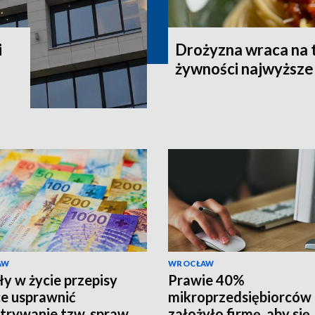
i
Drożyzna wraca na 
żywności najwyższe 
AW
WROCŁAW
y w życie przepisy
Prawie 40%
e usprawnić
mikroprzedsiębiorców
trywanie tzw. spraw
założyło firmę, aby się