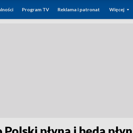
lności
Program TV
Reklama i patronat
Więcej
Polski płyną i będą płyn