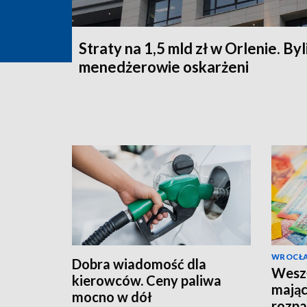
Straty na 1,5 mld zł w Orlenie. Byl
menedżerowie oskarżeni
WROCŁ
Dobra wiadomość dla
Weszł
kierowców. Ceny paliwa
mając
mocno w dół
rozpa