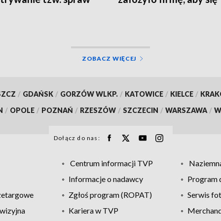
kowych
uniezależnić
ZOBACZ WIĘCEJ
SZCZ
/
GDAŃSK
/
GORZÓW WLKP.
/
KATOWICE
/
KIELCE
/
KRA
N
/
OPOLE
/
POZNAŃ
/
RZESZÓW
/
SZCZECIN
/
WARSZAWA
/
W
Dołącz do nas:
Centrum informacji TVP
Naziemna
Informacje o nadawcy
Program d
zetargowe
Zgłoś program (ROPAT)
Serwis fo
wizyjna
Kariera w TVP
Merchandi