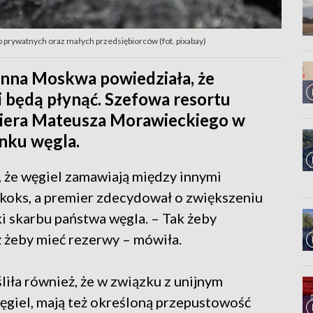
b prywatnych oraz małych przedsiębiorców (fot. pixabay)
Anna Moskwa powiedziała, że
i będą płynąć. Szefowa resortu
miera Mateusza Morawieckiego w
ynku węgla.
 że węgiel zamawiają między innymi
koks, a premier zdecydował o zwiększeniu
 skarbu państwa węgla. – Tak żeby
ż żeby mieć rezerwy – mówiła.
liła również, że w związku z unijnym
ęgiel, mają też określoną przepustowość