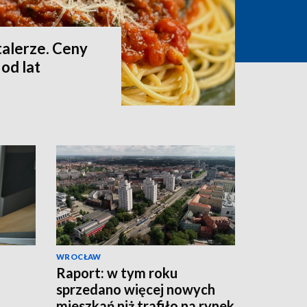
talerze. Ceny
od lat
WROCŁAW
Raport: w tym roku
sprzedano więcej nowych
mieszkań niż trafiło na rynek