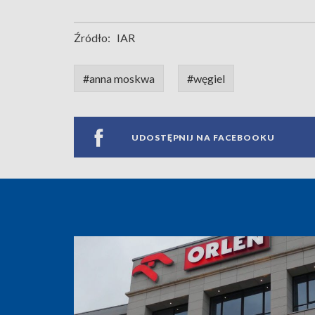
Źródło:
IAR
#anna moskwa
#węgiel
UDOSTĘPNIJ NA FACEBOOKU