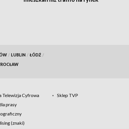
KÓW
/
LUBLIN
/
ŁÓDŹ
/
ROCŁAW
 Telewizja Cyfrowa
Sklep TVP
la prasy
tograficzny
sing (znaki)