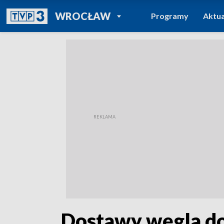
POWRÓT DO
WROCŁAW
Programy
Aktua
TVP REGIONY
„Dostawy węgla do 