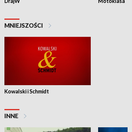
DrajW
Motoklasa
MNIEJSZOŚCI
Kowalski i Schmidt
INNE