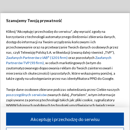
Szanujemy Twoją prywatność
Dołącz do nas:
Kliknij "Akceptuję i przechodzę do serwisu", aby wyrazić zgody na
korzystanie z technologii automatycznego śledzenia i zbierania danych,
TVP
dostęp do informacji na Twoim urządzeniu końcowym i ich
Abonament TVP
przechowywanie oraz na przetwarzanie Twoich danych osobowych przez
Regulamin TVP
nas, czyli Telewizję Polską S.A. w likwidacji (zwaną dalej również „TVP”),
Emisja w TVP
Polityka prywatności
Zaufanych Partnerów z IAB* (1201 firm)
oraz pozostałych
Zaufanych
Partnerów TVP (93 firm)
, w celach marketingowych (w tym do
Centrum informacji TVP
Moje zgody
zautomatyzowanego dopasowania reklam do Twoich zainteresowań i
mierzenia ich skuteczności) i pozostałych, które wskazujemy poniżej, a
Naziemna Telewizja Cyfrowa
Pomoc
także zgody na udostępnianie przez nas identyfikatora PPID do Google.
Sklep TVP
Biuro reklamy
Twoje dane osobowe zbierane podczas odwiedzania przez Ciebie naszych
Rada Programowa
Kontakt
poszczególnych serwisów
zwanych dalej „Portalem”, w tym informacje
zapisywane za pomocą technologii takich jak: pliki cookie, sygnalizatory
System NOS
WWW lub innych podobnych technologii umożliwiających świadczenie
dopasowanych i bezpiecznych usług, personalizację treści oraz reklam,
Informacje o nadawcy
Kanały
udostępnianie funkcji mediów społecznościowych oraz analizowanie
Akceptuję i przechodzę do serwisu
ruchu w Internecie.
Program dla prasy
©2026 Telewizja Polska S.A. w likwidacji