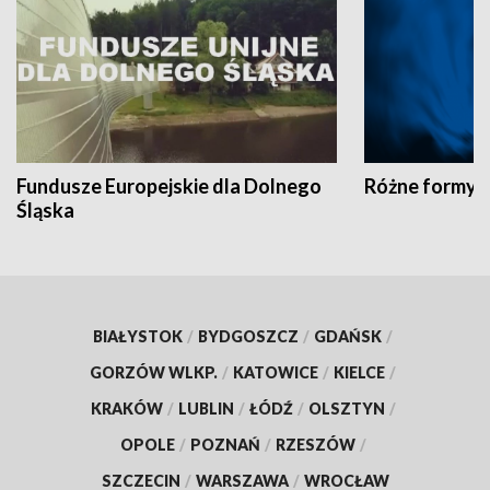
Fundusze Europejskie dla Dolnego
Różne formy t
Śląska
BIAŁYSTOK
/
BYDGOSZCZ
/
GDAŃSK
/
GORZÓW WLKP.
/
KATOWICE
/
KIELCE
/
KRAKÓW
/
LUBLIN
/
ŁÓDŹ
/
OLSZTYN
/
OPOLE
/
POZNAŃ
/
RZESZÓW
/
SZCZECIN
/
WARSZAWA
/
WROCŁAW