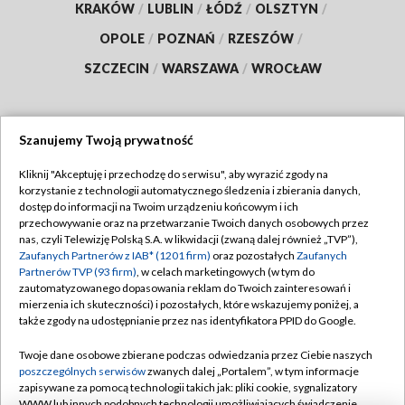
KRAKÓW
/
LUBLIN
/
ŁÓDŹ
/
OLSZTYN
/
OPOLE
/
POZNAŃ
/
RZESZÓW
/
SZCZECIN
/
WARSZAWA
/
WROCŁAW
Szanujemy Twoją prywatność
Dołącz do nas:
Kliknij "Akceptuję i przechodzę do serwisu", aby wyrazić zgody na
korzystanie z technologii automatycznego śledzenia i zbierania danych,
TVP
dostęp do informacji na Twoim urządzeniu końcowym i ich
Abonament TVP
przechowywanie oraz na przetwarzanie Twoich danych osobowych przez
Regulamin TVP
nas, czyli Telewizję Polską S.A. w likwidacji (zwaną dalej również „TVP”),
Emisja w TVP
Polityka prywatności
Zaufanych Partnerów z IAB* (1201 firm)
oraz pozostałych
Zaufanych
Partnerów TVP (93 firm)
, w celach marketingowych (w tym do
Centrum informacji TVP
Moje zgody
zautomatyzowanego dopasowania reklam do Twoich zainteresowań i
mierzenia ich skuteczności) i pozostałych, które wskazujemy poniżej, a
Naziemna Telewizja Cyfrowa
Pomoc
także zgody na udostępnianie przez nas identyfikatora PPID do Google.
Sklep TVP
Biuro reklamy
Twoje dane osobowe zbierane podczas odwiedzania przez Ciebie naszych
Rada Programowa
Kontakt
poszczególnych serwisów
zwanych dalej „Portalem”, w tym informacje
zapisywane za pomocą technologii takich jak: pliki cookie, sygnalizatory
System NOS
WWW lub innych podobnych technologii umożliwiających świadczenie