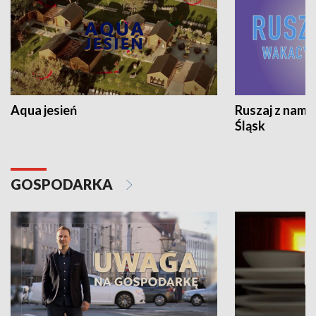
Aqua jesień
Ruszaj z nami
Śląsk
GOSPODARKA