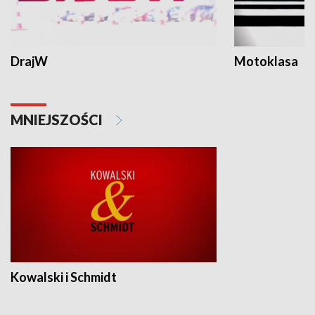
DrajW
Motoklasa
MNIEJSZOŚCI
Kowalski i Schmidt