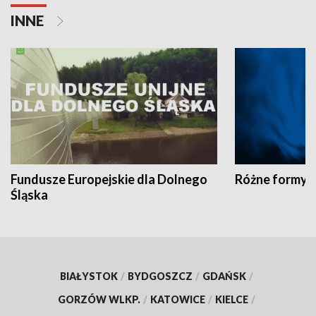
INNE
Fundusze Europejskie dla Dolnego
Różne formy t
Śląska
BIAŁYSTOK
/
BYDGOSZCZ
/
GDAŃSK
/
GORZÓW WLKP.
/
KATOWICE
/
KIELCE
/