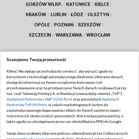
GORZÓW WLKP.
/
KATOWICE
/
KIELCE
/
KRAKÓW
/
LUBLIN
/
ŁÓDŹ
/
OLSZTYN
/
OPOLE
/
POZNAŃ
/
RZESZÓW
/
SZCZECIN
/
WARSZAWA
/
WROCŁAW
Szanujemy Twoją prywatność
Dołącz do nas:
Kliknij "Akceptuję i przechodzę do serwisu", aby wyrazić zgody na
korzystanie z technologii automatycznego śledzenia i zbierania danych,
TVP
dostęp do informacji na Twoim urządzeniu końcowym i ich
Abonament TVP
przechowywanie oraz na przetwarzanie Twoich danych osobowych przez
Regulamin TVP
nas, czyli Telewizję Polską S.A. w likwidacji (zwaną dalej również „TVP”),
Emisja w TVP
Polityka prywatności
Zaufanych Partnerów z IAB* (1201 firm)
oraz pozostałych
Zaufanych
Partnerów TVP (93 firm)
, w celach marketingowych (w tym do
Centrum informacji TVP
Moje zgody
zautomatyzowanego dopasowania reklam do Twoich zainteresowań i
mierzenia ich skuteczności) i pozostałych, które wskazujemy poniżej, a
Naziemna Telewizja Cyfrowa
Pomoc
także zgody na udostępnianie przez nas identyfikatora PPID do Google.
Sklep TVP
Biuro reklamy
Twoje dane osobowe zbierane podczas odwiedzania przez Ciebie naszych
Rada Programowa
poszczególnych serwisów
zwanych dalej „Portalem”, w tym informacje