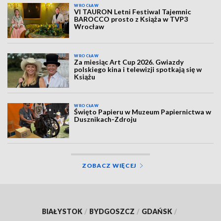
WROCŁAW
VI TAURON Letni Festiwal Tajemnic
BAROCCO prosto z Książa w TVP3
Wrocław
WROCŁAW
Za miesiąc Art Cup 2026. Gwiazdy
polskiego kina i telewizji spotkają się w
Książu
WROCŁAW
Święto Papieru w Muzeum Papiernictwa w
Dusznikach-Zdroju
ZOBACZ WIĘCEJ
BIAŁYSTOK
/
BYDGOSZCZ
/
GDAŃSK
/