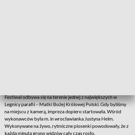
Katolicki festiwal muzyczny w Legnicy
W Katolickim Festiwalu Muzycznym w Legnicy
biorą w nim udział artyści i ewangelizatorzy z wielu
krajów świata. Impreza wywodzi się z Niemiec i tam
jest znana. W Polsce gości po raz pierwszy.
Festiwal odbywa się na terenie jednej z największych w
Legnicy parafii – Matki Bożej Królowej Polski. Gdy byliśmy
na miejscu z kamerą, impreza dopiero startowała. Wśród
wykonawców była m. in wrocławianka Justyna Helm.
Wykonywane na żywo, rytmiczne piosenki powodowały, że z
każdą minutą grono widzów cały czas rosło.