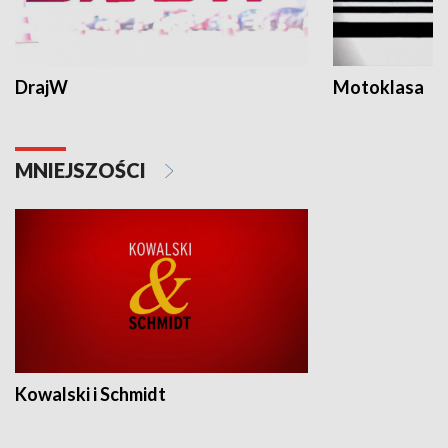
DrajW
Motoklasa
MNIEJSZOŚCI
Kowalski i Schmidt