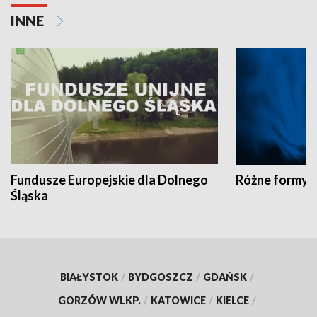
INNE
Fundusze Europejskie dla Dolnego
Różne formy t
Śląska
BIAŁYSTOK
/
BYDGOSZCZ
/
GDAŃSK
/
GORZÓW WLKP.
/
KATOWICE
/
KIELCE
/