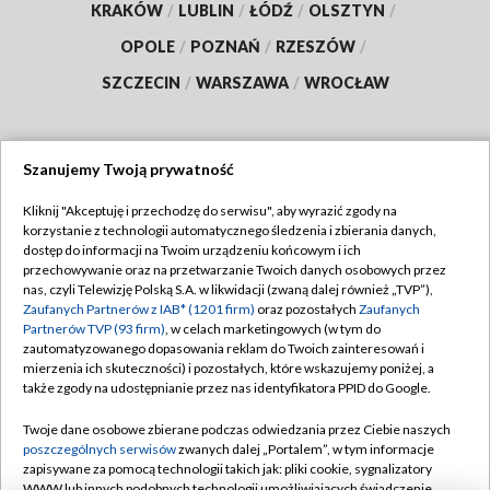
KRAKÓW
/
LUBLIN
/
ŁÓDŹ
/
OLSZTYN
/
OPOLE
/
POZNAŃ
/
RZESZÓW
/
SZCZECIN
/
WARSZAWA
/
WROCŁAW
Szanujemy Twoją prywatność
Dołącz do nas:
Kliknij "Akceptuję i przechodzę do serwisu", aby wyrazić zgody na
korzystanie z technologii automatycznego śledzenia i zbierania danych,
TVP
dostęp do informacji na Twoim urządzeniu końcowym i ich
Abonament TVP
przechowywanie oraz na przetwarzanie Twoich danych osobowych przez
Regulamin TVP
nas, czyli Telewizję Polską S.A. w likwidacji (zwaną dalej również „TVP”),
Emisja w TVP
Polityka prywatności
Zaufanych Partnerów z IAB* (1201 firm)
oraz pozostałych
Zaufanych
Partnerów TVP (93 firm)
, w celach marketingowych (w tym do
Centrum informacji TVP
Moje zgody
zautomatyzowanego dopasowania reklam do Twoich zainteresowań i
mierzenia ich skuteczności) i pozostałych, które wskazujemy poniżej, a
Naziemna Telewizja Cyfrowa
Pomoc
także zgody na udostępnianie przez nas identyfikatora PPID do Google.
Sklep TVP
Biuro reklamy
Twoje dane osobowe zbierane podczas odwiedzania przez Ciebie naszych
Rada Programowa
Kontakt
poszczególnych serwisów
zwanych dalej „Portalem”, w tym informacje
zapisywane za pomocą technologii takich jak: pliki cookie, sygnalizatory
System NOS
WWW lub innych podobnych technologii umożliwiających świadczenie