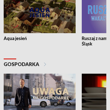
Aqua jesień
Ruszaj z nami
Śląsk
GOSPODARKA