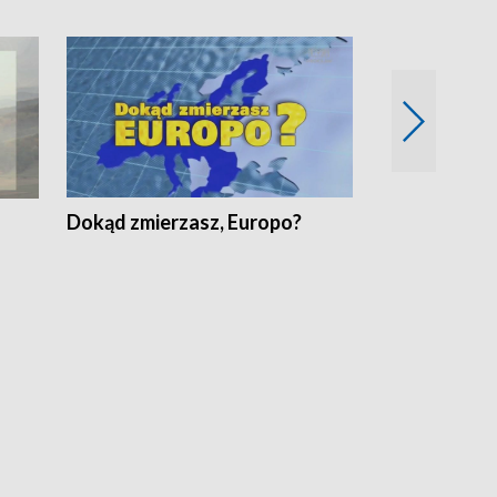
Dokąd zmierzasz, Europo?
Fakty Komen