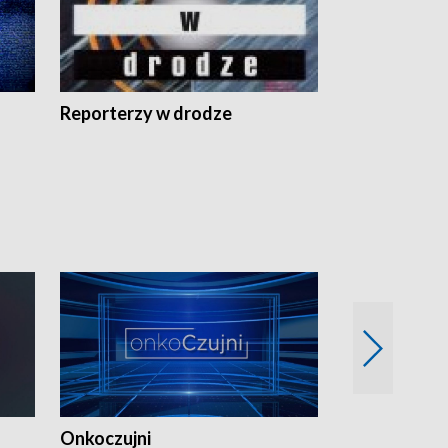
Reporterzy w drodze
Onkoczujni
Recepta na 