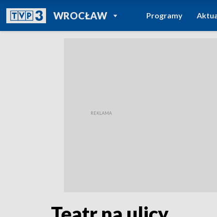
POWRÓT DO
WROCŁAW
Programy
Aktua
TVP REGIONY
Teatr na ulicy