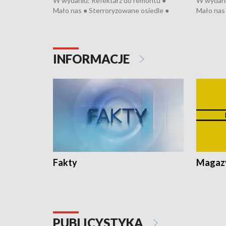
W wydaniu: Refektarz do remontu ●
W wydani
Mało nas ● Sterroryzowane osiedle ●
Mało nas 
Fatalny remont ● Kosztowna ptasia grypa
Sterrory
● Nowa Ruska ● Pociągiem na lotnisko ●
ptasia gr
Koniec upałów ● Kraksa na Tour de
Nowa Rus
Pologne
Koniec u
INFORMACJE
Fakty
Magazy
PUBLICYSTYKA