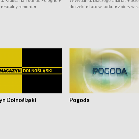
u: Kraksa na Tour de Pologne ●
W wydaniu: Dlaczego zmarła? ● Ściek
● Fatalny remont ●
do rzeki ● Lato w korku ● Zbiory w 
zowane osiedle ● Kosztowna
● Senior za kółkiem ● Złoto dla...
ypa ● Pociągiem na lotnisko ●
cierpiwych ● Mrożonki dla zwierząt
ka ● Refektarz do remontu ●
pałów
n Dolnośląski
Pogoda