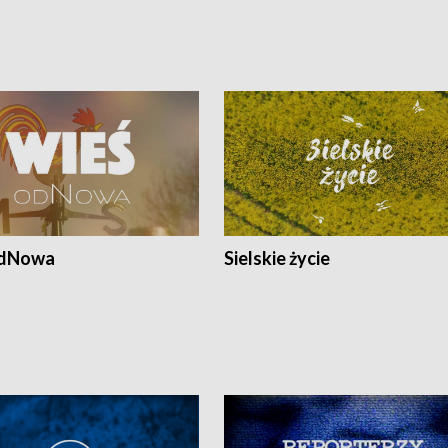
odNowa
Sielskie życie