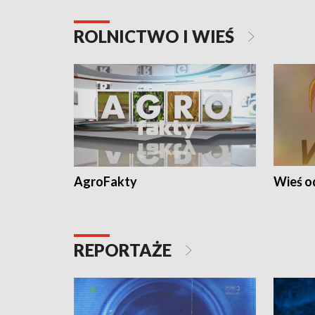
ROLNICTWO I WIEŚ
AgroFakty
Wieś 
REPORTAŻE