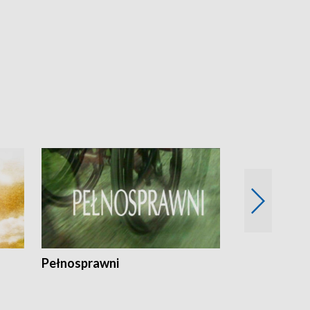
Pełnosprawni
Bezpieczny 