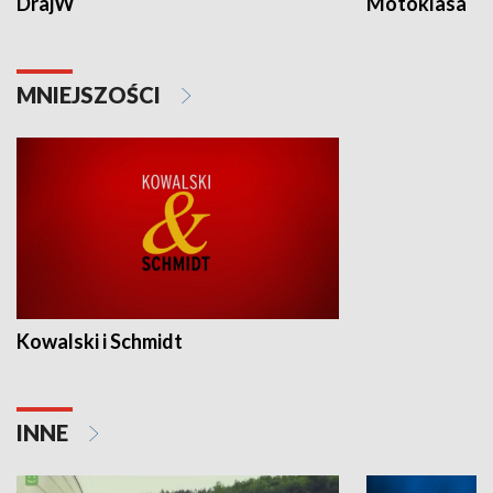
DrajW
Motoklasa
MNIEJSZOŚCI
Kowalski i Schmidt
INNE