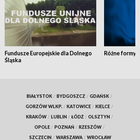
Fundusze Europejskie dla Dolnego
Różne formy t
Śląska
BIAŁYSTOK
/
BYDGOSZCZ
/
GDAŃSK
/
GORZÓW WLKP.
/
KATOWICE
/
KIELCE
/
KRAKÓW
/
LUBLIN
/
ŁÓDŹ
/
OLSZTYN
/
OPOLE
/
POZNAŃ
/
RZESZÓW
/
SZCZECIN
/
WARSZAWA
/
WROCŁAW