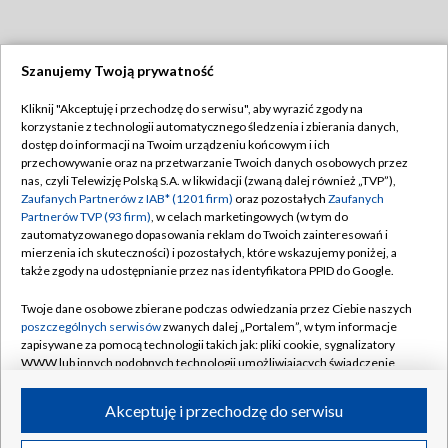
Szanujemy Twoją prywatność
Dołącz do nas:
Kliknij "Akceptuję i przechodzę do serwisu", aby wyrazić zgody na
korzystanie z technologii automatycznego śledzenia i zbierania danych,
TVP
dostęp do informacji na Twoim urządzeniu końcowym i ich
Abonament TVP
przechowywanie oraz na przetwarzanie Twoich danych osobowych przez
Regulamin TVP
nas, czyli Telewizję Polską S.A. w likwidacji (zwaną dalej również „TVP”),
Emisja w TVP
Polityka prywatności
Zaufanych Partnerów z IAB* (1201 firm)
oraz pozostałych
Zaufanych
Partnerów TVP (93 firm)
, w celach marketingowych (w tym do
Centrum informacji TVP
Moje zgody
zautomatyzowanego dopasowania reklam do Twoich zainteresowań i
mierzenia ich skuteczności) i pozostałych, które wskazujemy poniżej, a
Naziemna Telewizja Cyfrowa
Pomoc
także zgody na udostępnianie przez nas identyfikatora PPID do Google.
Sklep TVP
Biuro reklamy
Twoje dane osobowe zbierane podczas odwiedzania przez Ciebie naszych
Rada Programowa
Kontakt
poszczególnych serwisów
zwanych dalej „Portalem”, w tym informacje
zapisywane za pomocą technologii takich jak: pliki cookie, sygnalizatory
System NOS
WWW lub innych podobnych technologii umożliwiających świadczenie
dopasowanych i bezpiecznych usług, personalizację treści oraz reklam,
Informacje o nadawcy
Kanały
udostępnianie funkcji mediów społecznościowych oraz analizowanie
Akceptuję i przechodzę do serwisu
ruchu w Internecie.
Program dla prasy
©2026 Telewizja Polska S.A. w likwidacji