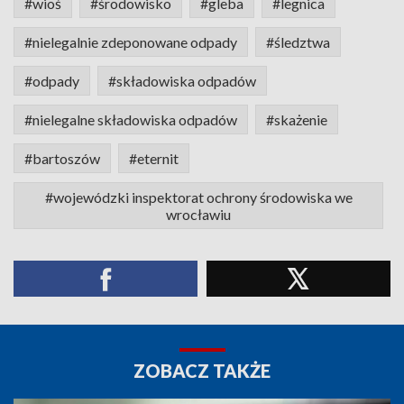
#wioś
#środowisko
#gleba
#legnica
#nielegalnie zdeponowane odpady
#śledztwa
#odpady
#składowiska odpadów
#nielegalne składowiska odpadów
#skażenie
#bartoszów
#eternit
#wojewódzki inspektorat ochrony środowiska we
wrocławiu
ZOBACZ TAKŻE