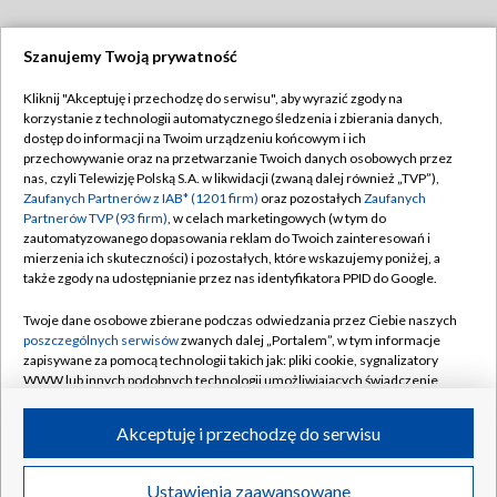
Szanujemy Twoją prywatność
Dołącz do nas:
Kliknij "Akceptuję i przechodzę do serwisu", aby wyrazić zgody na
korzystanie z technologii automatycznego śledzenia i zbierania danych,
TVP
dostęp do informacji na Twoim urządzeniu końcowym i ich
Abonament TVP
przechowywanie oraz na przetwarzanie Twoich danych osobowych przez
Regulamin TVP
nas, czyli Telewizję Polską S.A. w likwidacji (zwaną dalej również „TVP”),
Emisja w TVP
Polityka prywatności
Zaufanych Partnerów z IAB* (1201 firm)
oraz pozostałych
Zaufanych
Partnerów TVP (93 firm)
, w celach marketingowych (w tym do
Centrum informacji TVP
Moje zgody
zautomatyzowanego dopasowania reklam do Twoich zainteresowań i
mierzenia ich skuteczności) i pozostałych, które wskazujemy poniżej, a
Naziemna Telewizja Cyfrowa
Pomoc
także zgody na udostępnianie przez nas identyfikatora PPID do Google.
Sklep TVP
Biuro reklamy
Twoje dane osobowe zbierane podczas odwiedzania przez Ciebie naszych
Rada Programowa
Kontakt
poszczególnych serwisów
zwanych dalej „Portalem”, w tym informacje
zapisywane za pomocą technologii takich jak: pliki cookie, sygnalizatory
System NOS
WWW lub innych podobnych technologii umożliwiających świadczenie
dopasowanych i bezpiecznych usług, personalizację treści oraz reklam,
Informacje o nadawcy
Kanały
udostępnianie funkcji mediów społecznościowych oraz analizowanie
Akceptuję i przechodzę do serwisu
ruchu w Internecie.
Program dla prasy
©2026 Telewizja Polska S.A. w likwidacji
Biuro Reklamy
Twoje dane osobowe zbierane podczas odwiedzania przez Ciebie
Ustawienia zaawansowane