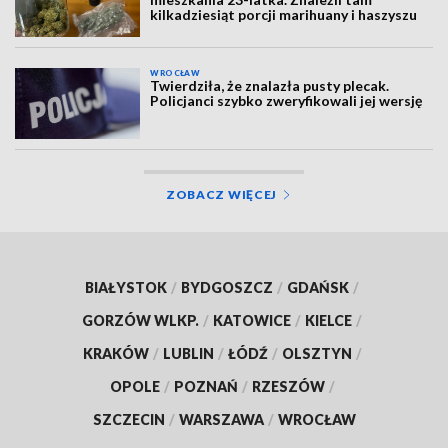
kilkadziesiąt porcji marihuany i haszyszu
WROCŁAW
Twierdziła, że znalazła pusty plecak.
Policjanci szybko zweryfikowali jej wersję
ZOBACZ WIĘCEJ
BIAŁYSTOK
/
BYDGOSZCZ
/
GDAŃSK
/
GORZÓW WLKP.
/
KATOWICE
/
KIELCE
/
KRAKÓW
/
LUBLIN
/
ŁÓDŹ
/
OLSZTYN
/
OPOLE
/
POZNAŃ
/
RZESZÓW
/
SZCZECIN
/
WARSZAWA
/
WROCŁAW