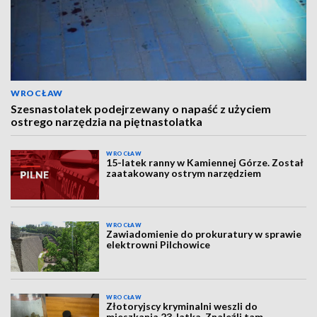
WROCŁAW
Szesnastolatek podejrzewany o napaść z użyciem
ostrego narzędzia na piętnastolatka
WROCŁAW
15-latek ranny w Kamiennej Górze. Został
zaatakowany ostrym narzędziem
WROCŁAW
Zawiadomienie do prokuratury w sprawie
elektrowni Pilchowice
WROCŁAW
Złotoryjscy kryminalni weszli do
mieszkania 23-latka. Znaleźli tam