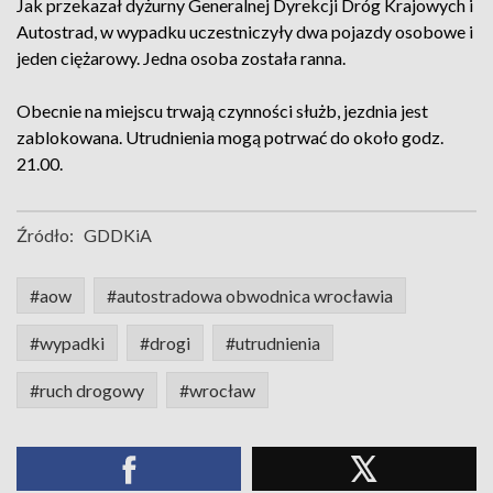
Jak przekazał dyżurny Generalnej Dyrekcji Dróg Krajowych i
Autostrad, w wypadku uczestniczyły dwa pojazdy osobowe i
jeden ciężarowy. Jedna osoba została ranna.
Obecnie na miejscu trwają czynności służb, jezdnia jest
zablokowana. Utrudnienia mogą potrwać do około godz.
21.00.
Źródło:
GDDKiA
#aow
#autostradowa obwodnica wrocławia
#wypadki
#drogi
#utrudnienia
#ruch drogowy
#wrocław