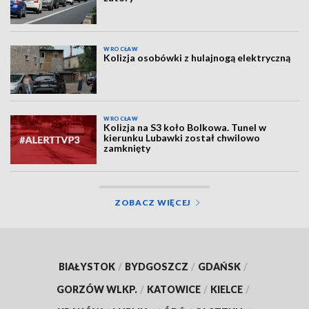
WROCŁAW
Kolizja osobówki z hulajnogą elektryczną
WROCŁAW
Kolizja na S3 koło Bolkowa. Tunel w
kierunku Lubawki został chwilowo
zamknięty
ZOBACZ WIĘCEJ
BIAŁYSTOK
/
BYDGOSZCZ
/
GDAŃSK
/
GORZÓW WLKP.
/
KATOWICE
/
KIELCE
/