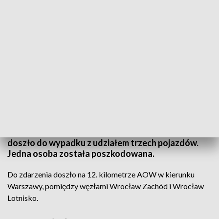
Utrudnienia mogą potrwać kilka godzin (fot. PAP Leszek Szymański, zdjęcie
ilustracyjne)
W sobotę około godziny 18.00 na Autostradowej
Obwodnicy Wrocławia w kierunku Warszawy
doszło do wypadku z udziałem trzech pojazdów.
Jedna osoba została poszkodowana.
Do zdarzenia doszło na 12. kilometrze AOW w kierunku
Warszawy, pomiędzy węzłami Wrocław Zachód i Wrocław
Lotnisko.