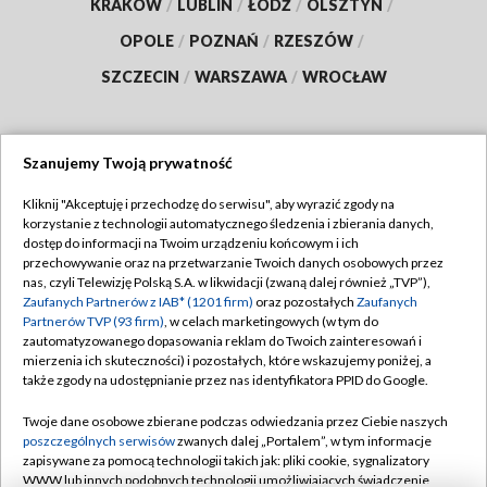
KRAKÓW
/
LUBLIN
/
ŁÓDŹ
/
OLSZTYN
/
OPOLE
/
POZNAŃ
/
RZESZÓW
/
SZCZECIN
/
WARSZAWA
/
WROCŁAW
Szanujemy Twoją prywatność
Dołącz do nas:
Kliknij "Akceptuję i przechodzę do serwisu", aby wyrazić zgody na
korzystanie z technologii automatycznego śledzenia i zbierania danych,
TVP
dostęp do informacji na Twoim urządzeniu końcowym i ich
Abonament TVP
przechowywanie oraz na przetwarzanie Twoich danych osobowych przez
Regulamin TVP
nas, czyli Telewizję Polską S.A. w likwidacji (zwaną dalej również „TVP”),
Emisja w TVP
Polityka prywatności
Zaufanych Partnerów z IAB* (1201 firm)
oraz pozostałych
Zaufanych
Partnerów TVP (93 firm)
, w celach marketingowych (w tym do
Centrum informacji TVP
Moje zgody
zautomatyzowanego dopasowania reklam do Twoich zainteresowań i
mierzenia ich skuteczności) i pozostałych, które wskazujemy poniżej, a
Naziemna Telewizja Cyfrowa
Pomoc
także zgody na udostępnianie przez nas identyfikatora PPID do Google.
Sklep TVP
Biuro reklamy
Twoje dane osobowe zbierane podczas odwiedzania przez Ciebie naszych
Rada Programowa
Kontakt
poszczególnych serwisów
zwanych dalej „Portalem”, w tym informacje
zapisywane za pomocą technologii takich jak: pliki cookie, sygnalizatory
System NOS
WWW lub innych podobnych technologii umożliwiających świadczenie