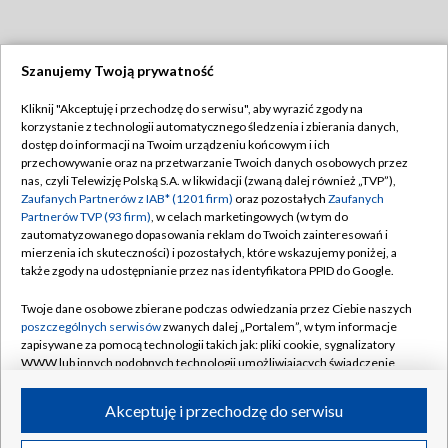
Szanujemy Twoją prywatność
Dołącz do nas:
Kliknij "Akceptuję i przechodzę do serwisu", aby wyrazić zgody na
korzystanie z technologii automatycznego śledzenia i zbierania danych,
TVP
dostęp do informacji na Twoim urządzeniu końcowym i ich
Abonament TVP
przechowywanie oraz na przetwarzanie Twoich danych osobowych przez
Regulamin TVP
nas, czyli Telewizję Polską S.A. w likwidacji (zwaną dalej również „TVP”),
Emisja w TVP
Polityka prywatności
Zaufanych Partnerów z IAB* (1201 firm)
oraz pozostałych
Zaufanych
Partnerów TVP (93 firm)
, w celach marketingowych (w tym do
Centrum informacji TVP
Moje zgody
zautomatyzowanego dopasowania reklam do Twoich zainteresowań i
mierzenia ich skuteczności) i pozostałych, które wskazujemy poniżej, a
Naziemna Telewizja Cyfrowa
Pomoc
także zgody na udostępnianie przez nas identyfikatora PPID do Google.
Sklep TVP
Biuro reklamy
Twoje dane osobowe zbierane podczas odwiedzania przez Ciebie naszych
Rada Programowa
Kontakt
poszczególnych serwisów
zwanych dalej „Portalem”, w tym informacje
zapisywane za pomocą technologii takich jak: pliki cookie, sygnalizatory
System NOS
WWW lub innych podobnych technologii umożliwiających świadczenie
dopasowanych i bezpiecznych usług, personalizację treści oraz reklam,
Informacje o nadawcy
Kanały
udostępnianie funkcji mediów społecznościowych oraz analizowanie
Akceptuję i przechodzę do serwisu
ruchu w Internecie.
Program dla prasy
©2026 Telewizja Polska S.A. w likwidacji