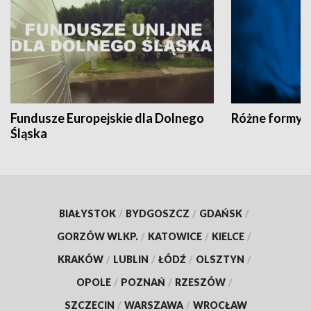
Fundusze Europejskie dla Dolnego
Różne formy t
Śląska
BIAŁYSTOK
/
BYDGOSZCZ
/
GDAŃSK
/
GORZÓW WLKP.
/
KATOWICE
/
KIELCE
/
KRAKÓW
/
LUBLIN
/
ŁÓDŹ
/
OLSZTYN
/
OPOLE
/
POZNAŃ
/
RZESZÓW
/
SZCZECIN
/
WARSZAWA
/
WROCŁAW