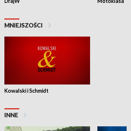
DrajW
Motoklasa
MNIEJSZOŚCI
Kowalski i Schmidt
INNE