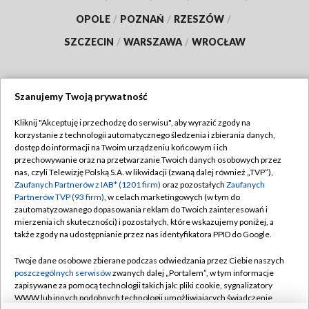
OPOLE
/
POZNAŃ
/
RZESZÓW
/
SZCZECIN
/
WARSZAWA
/
WROCŁAW
Szanujemy Twoją prywatność
Dołącz do nas:
Kliknij "Akceptuję i przechodzę do serwisu", aby wyrazić zgody na
korzystanie z technologii automatycznego śledzenia i zbierania danych,
TVP
dostęp do informacji na Twoim urządzeniu końcowym i ich
Abonament TVP
przechowywanie oraz na przetwarzanie Twoich danych osobowych przez
Regulamin TVP
nas, czyli Telewizję Polską S.A. w likwidacji (zwaną dalej również „TVP”),
Emisja w TVP
Polityka prywatności
Zaufanych Partnerów z IAB* (1201 firm)
oraz pozostałych
Zaufanych
Partnerów TVP (93 firm)
, w celach marketingowych (w tym do
Centrum informacji TVP
Moje zgody
zautomatyzowanego dopasowania reklam do Twoich zainteresowań i
mierzenia ich skuteczności) i pozostałych, które wskazujemy poniżej, a
Naziemna Telewizja Cyfrowa
Pomoc
także zgody na udostępnianie przez nas identyfikatora PPID do Google.
Sklep TVP
Biuro reklamy
Twoje dane osobowe zbierane podczas odwiedzania przez Ciebie naszych
Rada Programowa
Kontakt
poszczególnych serwisów
zwanych dalej „Portalem”, w tym informacje
zapisywane za pomocą technologii takich jak: pliki cookie, sygnalizatory
System NOS
WWW lub innych podobnych technologii umożliwiających świadczenie