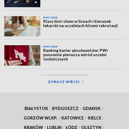
WROCŁAW
Klasy biol-chem w liceach i kierunek
lekarski na uczelniach hitami rekrutacji
WROCŁAW
Ranking karier absolwentów: PWr
ponownie pierwsza wśród uczelni
technicznych
ZOBACZ WIĘCEJ
BIAŁYSTOK
/
BYDGOSZCZ
/
GDAŃSK
/
GORZÓW WLKP.
/
KATOWICE
/
KIELCE
/
KRAKÓW
/
LUBLIN
/
ŁÓDŹ
/
OLSZTYN
/