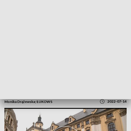
POWRÓT DO
WROCŁAW
TVP REGIONY
A na wrocławskich uczelniach duży ruch
2022-07-14
Monika Drążewska; ŁUKOWS