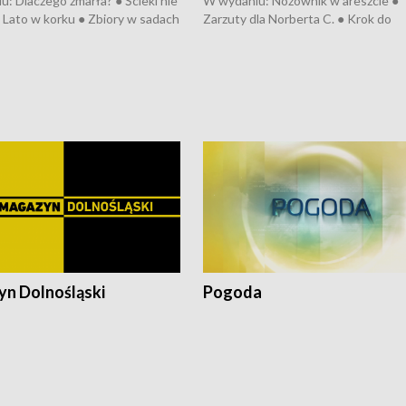
: Dlaczego zmarła? ● Ścieki nie
W wydaniu: Nożownik w areszcie ●
● Lato w korku ● Zbiory w sadach
Zarzuty dla Norberta C. ● Krok do
a kółkiem ● Złoto dla...
obwodnicy ● Miliony na ochronę ●
h ● Mrożonki dla zwierząt
Oddział jak nowy ● Rynek ma być zi
● Inkubator w ognisku ● Rodzic też
pacjent ● Trzeba ratować lekarza
n Dolnośląski
Pogoda