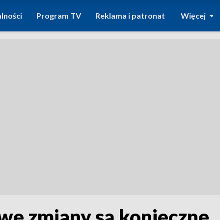
lności
Program TV
Reklama i patronat
Więcej
we zmiany są konieczne