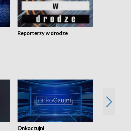
Reporterzy w drodze
Onkoczujni
Recepta na 