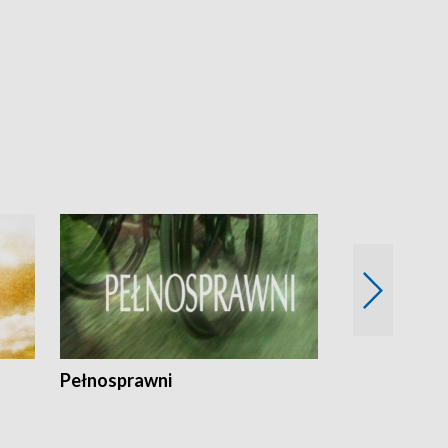
Pełnosprawni
Bezpieczny 