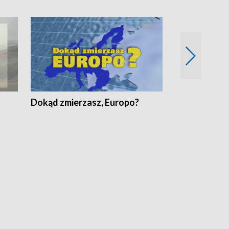
Dokąd zmierzasz, Europo?
Fakty Komen