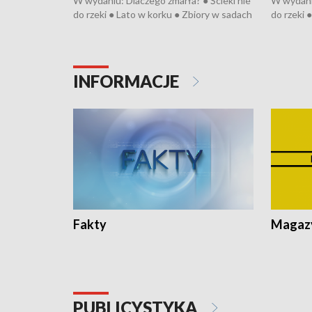
W wydaniu: Dlaczego zmarła? ● Ścieki nie
W wydaniu
do rzeki ● Lato w korku ● Zbiory w sadach
do rzeki 
● Senior za kółkiem ● Złoto dla...
● Senior z
cierpiwych ● Mrożonki dla zwierząt
cierpiwyc
INFORMACJE
Fakty
Magazy
PUBLICYSTYKA