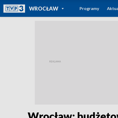
POWRÓT DO
WROCŁAW
Programy
Aktua
TVP REGIONY
Wrocław: budżeto