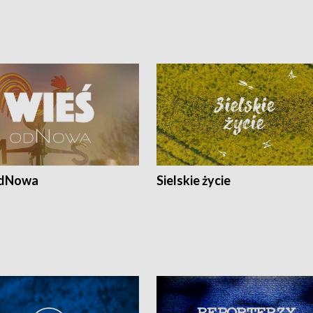
odNowa
Sielskie życie