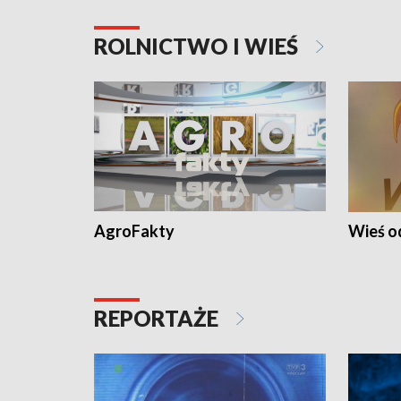
ROLNICTWO I WIEŚ
AgroFakty
Wieś 
REPORTAŻE