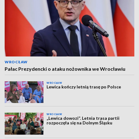
WROCŁAW
Pałac Prezydencki o ataku nożownika we Wrocławiu
WROCŁAW
Lewica kończy letnią trasę po Polsce
WROCŁAW
„Lewica dowozi”. Letnia trasa partii
rozpoczęła się na Dolnym Śląsku