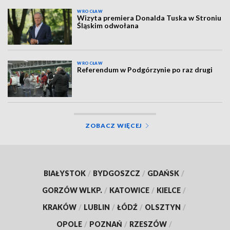
WROCŁAW
Wizyta premiera Donalda Tuska w Stroniu
Śląskim odwołana
WROCŁAW
Referendum w Podgórzynie po raz drugi
ZOBACZ WIĘCEJ
BIAŁYSTOK
/
BYDGOSZCZ
/
GDAŃSK
/
GORZÓW WLKP.
/
KATOWICE
/
KIELCE
/
KRAKÓW
/
LUBLIN
/
ŁÓDŹ
/
OLSZTYN
/
OPOLE
/
POZNAŃ
/
RZESZÓW
/