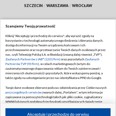
SZCZECIN
/
WARSZAWA
/
WROCŁAW
Szanujemy Twoją prywatność
Dołącz do nas:
Kliknij "Akceptuję i przechodzę do serwisu", aby wyrazić zgody na
korzystanie z technologii automatycznego śledzenia i zbierania danych,
TVP
dostęp do informacji na Twoim urządzeniu końcowym i ich
Abonament TVP
przechowywanie oraz na przetwarzanie Twoich danych osobowych przez
Regulamin TVP
nas, czyli Telewizję Polską S.A. w likwidacji (zwaną dalej również „TVP”),
Emisja w TVP
Polityka prywatności
Zaufanych Partnerów z IAB* (1201 firm)
oraz pozostałych
Zaufanych
Partnerów TVP (93 firm)
, w celach marketingowych (w tym do
Centrum informacji TVP
Moje zgody
zautomatyzowanego dopasowania reklam do Twoich zainteresowań i
mierzenia ich skuteczności) i pozostałych, które wskazujemy poniżej, a
Naziemna Telewizja Cyfrowa
Pomoc
także zgody na udostępnianie przez nas identyfikatora PPID do Google.
Sklep TVP
Biuro reklamy
Twoje dane osobowe zbierane podczas odwiedzania przez Ciebie naszych
Rada Programowa
Kontakt
poszczególnych serwisów
zwanych dalej „Portalem”, w tym informacje
zapisywane za pomocą technologii takich jak: pliki cookie, sygnalizatory
System NOS
WWW lub innych podobnych technologii umożliwiających świadczenie
dopasowanych i bezpiecznych usług, personalizację treści oraz reklam,
Informacje o nadawcy
Kanały
udostępnianie funkcji mediów społecznościowych oraz analizowanie
Akceptuję i przechodzę do serwisu
ruchu w Internecie.