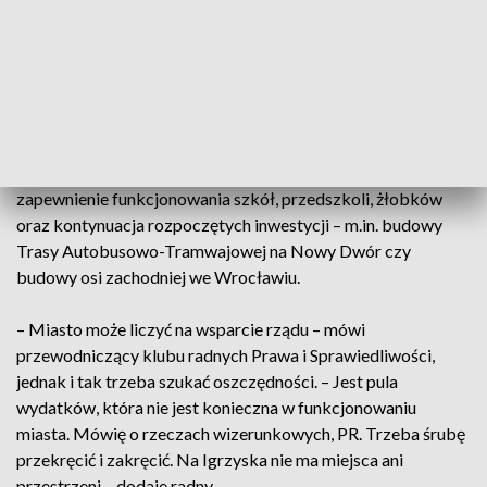
radnych zaplanowanie budżetu miasta na 2023 rok przy
rosnącej inflacji i wzroście cen energii jest trudne, a wręcz
niemożliwe. 600 mln zł miasto w tym roku przeznaczyło na
opłaty związane m.in. ze wzrostem cen prądu. W przyszłym
roku ceny energii mają być nawet czterokrotnie wyższe.
W planach na przyszłoroczny budżet priorytetem jest
zapewnienie funkcjonowania szkół, przedszkoli, żłobków
oraz kontynuacja rozpoczętych inwestycji – m.in. budowy
Trasy Autobusowo-Tramwajowej na Nowy Dwór czy
budowy osi zachodniej we Wrocławiu.
– Miasto może liczyć na wsparcie rządu – mówi
przewodniczący klubu radnych Prawa i Sprawiedliwości,
jednak i tak trzeba szukać oszczędności. – Jest pula
wydatków, która nie jest konieczna w funkcjonowaniu
miasta. Mówię o rzeczach wizerunkowych, PR. Trzeba śrubę
przekręcić i zakręcić. Na Igrzyska nie ma miejsca ani
przestrzeni – dodaje radny.