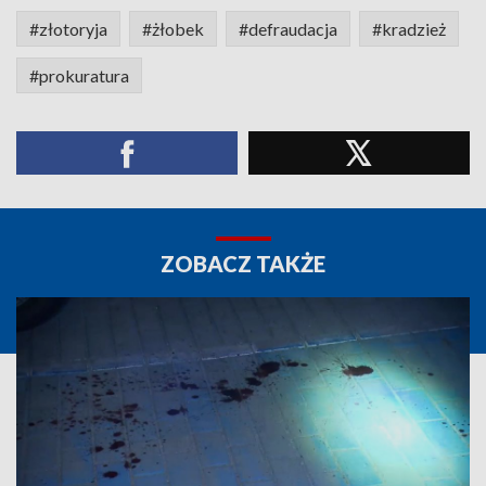
#złotoryja
#żłobek
#defraudacja
#kradzież
#prokuratura
ZOBACZ TAKŻE