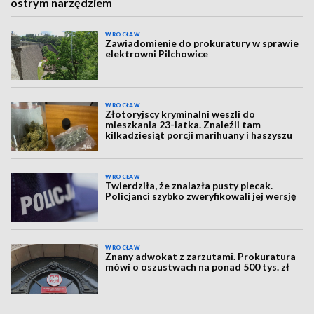
ostrym narzędziem
WROCŁAW
Zawiadomienie do prokuratury w sprawie
elektrowni Pilchowice
WROCŁAW
Złotoryjscy kryminalni weszli do
mieszkania 23-latka. Znaleźli tam
kilkadziesiąt porcji marihuany i haszyszu
WROCŁAW
Twierdziła, że znalazła pusty plecak.
Policjanci szybko zweryfikowali jej wersję
WROCŁAW
Znany adwokat z zarzutami. Prokuratura
mówi o oszustwach na ponad 500 tys. zł