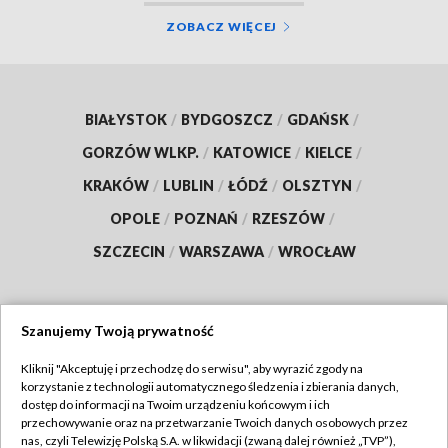
ZOBACZ WIĘCEJ
BIAŁYSTOK
/
BYDGOSZCZ
/
GDAŃSK
/
GORZÓW WLKP.
/
KATOWICE
/
KIELCE
/
KRAKÓW
/
LUBLIN
/
ŁÓDŹ
/
OLSZTYN
/
OPOLE
/
POZNAŃ
/
RZESZÓW
/
SZCZECIN
/
WARSZAWA
/
WROCŁAW
Szanujemy Twoją prywatność
Dołącz do nas:
Kliknij "Akceptuję i przechodzę do serwisu", aby wyrazić zgody na
korzystanie z technologii automatycznego śledzenia i zbierania danych,
TVP
dostęp do informacji na Twoim urządzeniu końcowym i ich
Abonament TVP
przechowywanie oraz na przetwarzanie Twoich danych osobowych przez
Regulamin TVP
nas, czyli Telewizję Polską S.A. w likwidacji (zwaną dalej również „TVP”),