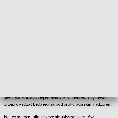
Złotoryi zniknęło nawet 75 tys. zł. Wszystko wyszło na jaw
po rutynowej kontroli magistratu. – Podejrzewamy, że mogło
dojść do przywłaszczenia kwoty 75 tys. zł. Obecnie
posiłkujemy się pomocą pani biegłej sądowej z listy biegłych
sądowych przy sądzie w Legnicy w celu ustalenia rozmiaru
szkody i tego jak przebiegał cały proceder – tłumaczy
Bartosz Stasiewicz, koordynator Kontroli Zarządczej UM w
Złotoryi.
W procederze uczestniczyła zarówno była dyrektorka
żłobka, jak i była księgowa. Kobiety najprawdopodobniej
przelewały na swoje konta pieniądze na podstawie
fałszywych faktur. Urząd Miejski zawiadomił organy
ścigania. Sprawa trafiła na biurko śledczych z Prokuratury
Rejonowej w Złotoryi. Ci zdecydowali jednak o przekazaniu
śledztwa złotoryjskiej komendzie. Mundurowi czynności
przeprowadzać będą jednak pod prokuratorskim nadzorem.
Na ten moment nikt jeszcze nie usłyszał zarzutów –