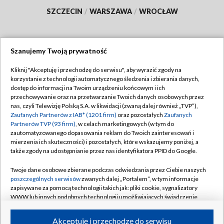
SZCZECIN
/
WARSZAWA
/
WROCŁAW
Szanujemy Twoją prywatność
Dołącz do nas:
Kliknij "Akceptuję i przechodzę do serwisu", aby wyrazić zgody na
korzystanie z technologii automatycznego śledzenia i zbierania danych,
TVP
dostęp do informacji na Twoim urządzeniu końcowym i ich
Abonament TVP
przechowywanie oraz na przetwarzanie Twoich danych osobowych przez
Regulamin TVP
nas, czyli Telewizję Polską S.A. w likwidacji (zwaną dalej również „TVP”),
Emisja w TVP
Polityka prywatności
Zaufanych Partnerów z IAB* (1201 firm)
oraz pozostałych
Zaufanych
Partnerów TVP (93 firm)
, w celach marketingowych (w tym do
Centrum informacji TVP
Moje zgody
zautomatyzowanego dopasowania reklam do Twoich zainteresowań i
mierzenia ich skuteczności) i pozostałych, które wskazujemy poniżej, a
Naziemna Telewizja Cyfrowa
Pomoc
także zgody na udostępnianie przez nas identyfikatora PPID do Google.
Sklep TVP
Biuro reklamy
Twoje dane osobowe zbierane podczas odwiedzania przez Ciebie naszych
Rada Programowa
Kontakt
poszczególnych serwisów
zwanych dalej „Portalem”, w tym informacje
zapisywane za pomocą technologii takich jak: pliki cookie, sygnalizatory
System NOS
WWW lub innych podobnych technologii umożliwiających świadczenie
dopasowanych i bezpiecznych usług, personalizację treści oraz reklam,
Informacje o nadawcy
Kanały
udostępnianie funkcji mediów społecznościowych oraz analizowanie
Akceptuję i przechodzę do serwisu
ruchu w Internecie.