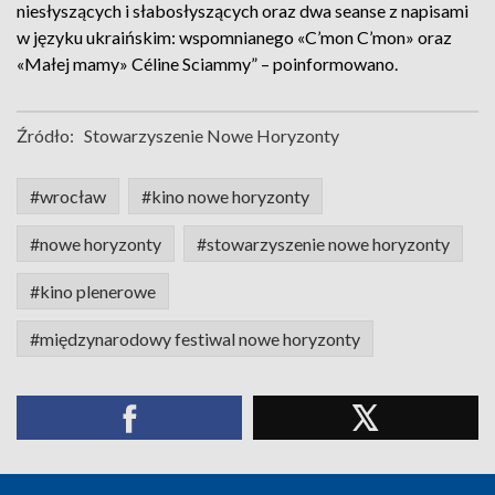
niesłyszących i słabosłyszących oraz dwa seanse z napisami
w języku ukraińskim: wspomnianego «C’mon C’mon» oraz
«Małej mamy» Céline Sciammy” – poinformowano.
Źródło:
Stowarzyszenie Nowe Horyzonty
#wrocław
#kino nowe horyzonty
#nowe horyzonty
#stowarzyszenie nowe horyzonty
#kino plenerowe
#międzynarodowy festiwal nowe horyzonty