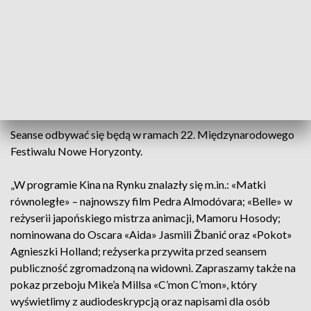
zaprezentujemy zestaw wyjątkowych filmów, a wśród
gościń, które spotkają się z widzkami i widzami, będzie m.in.
Agnieszka Holland. Wstęp na wszystkie seanse jest
bezpłatny (w miarę dostępności miejsc)” – podało
Stowarzyszenie Nowe Horyzonty. Największe plenerowe
kino w kraju stanie na wrocławskim rynku. Pokazy startować
będą o godz. 22.00.
Seanse odbywać się będą w ramach 22. Międzynarodowego
Festiwalu Nowe Horyzonty.
„W programie Kina na Rynku znalazły się m.in.: «Matki
równoległe» – najnowszy film Pedra Almodóvara; «Belle» w
reżyserii japońskiego mistrza animacji, Mamoru Hosody;
nominowana do Oscara «Aida» Jasmili Žbanić oraz «Pokot»
Agnieszki Holland; reżyserka przywita przed seansem
publiczność zgromadzoną na widowni. Zapraszamy także na
pokaz przeboju Mike’a Millsa «C’mon C’mon», który
wyświetlimy z audiodeskrypcją oraz napisami dla osób