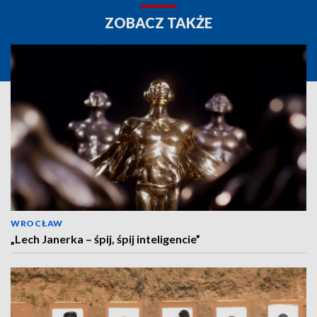
ZOBACZ TAKŻE
WROCŁAW
„Lech Janerka – śpij, śpij inteligencie”