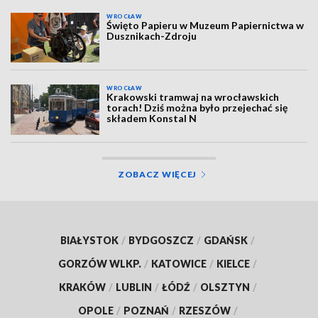
WROCŁAW
Święto Papieru w Muzeum Papiernictwa w
Dusznikach-Zdroju
WROCŁAW
Krakowski tramwaj na wrocławskich
torach! Dziś można było przejechać się
składem Konstal N
ZOBACZ WIĘCEJ
BIAŁYSTOK
/
BYDGOSZCZ
/
GDAŃSK
/
GORZÓW WLKP.
/
KATOWICE
/
KIELCE
/
KRAKÓW
/
LUBLIN
/
ŁÓDŹ
/
OLSZTYN
/
OPOLE
/
POZNAŃ
/
RZESZÓW
/