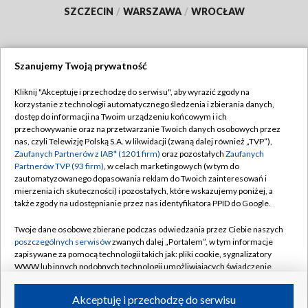
SZCZECIN
/
WARSZAWA
/
WROCŁAW
Szanujemy Twoją prywatność
Dołącz do nas:
Kliknij "Akceptuję i przechodzę do serwisu", aby wyrazić zgody na
korzystanie z technologii automatycznego śledzenia i zbierania danych,
TVP
dostęp do informacji na Twoim urządzeniu końcowym i ich
Abonament TVP
przechowywanie oraz na przetwarzanie Twoich danych osobowych przez
Regulamin TVP
nas, czyli Telewizję Polską S.A. w likwidacji (zwaną dalej również „TVP”),
Emisja w TVP
Polityka prywatności
Zaufanych Partnerów z IAB* (1201 firm)
oraz pozostałych
Zaufanych
Partnerów TVP (93 firm)
, w celach marketingowych (w tym do
Centrum informacji TVP
Moje zgody
zautomatyzowanego dopasowania reklam do Twoich zainteresowań i
mierzenia ich skuteczności) i pozostałych, które wskazujemy poniżej, a
Naziemna Telewizja Cyfrowa
Pomoc
także zgody na udostępnianie przez nas identyfikatora PPID do Google.
Sklep TVP
Biuro reklamy
Twoje dane osobowe zbierane podczas odwiedzania przez Ciebie naszych
Rada Programowa
Kontakt
poszczególnych serwisów
zwanych dalej „Portalem”, w tym informacje
zapisywane za pomocą technologii takich jak: pliki cookie, sygnalizatory
System NOS
WWW lub innych podobnych technologii umożliwiających świadczenie
dopasowanych i bezpiecznych usług, personalizację treści oraz reklam,
Informacje o nadawcy
Kanały
udostępnianie funkcji mediów społecznościowych oraz analizowanie
Akceptuję i przechodzę do serwisu
ruchu w Internecie.
Program dla prasy