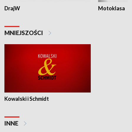
DrajW
Motoklasa
MNIEJSZOŚCI
Kowalski i Schmidt
INNE