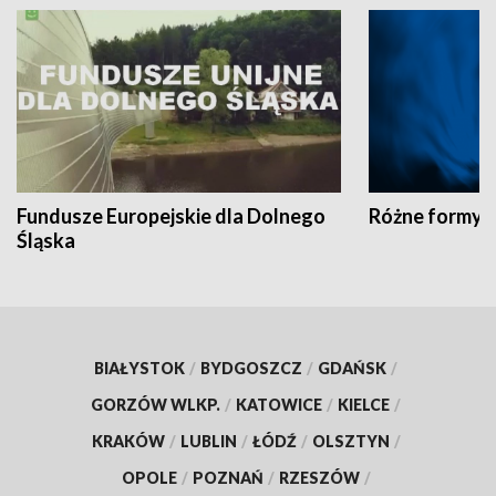
Fundusze Europejskie dla Dolnego
Różne formy t
Śląska
BIAŁYSTOK
/
BYDGOSZCZ
/
GDAŃSK
/
GORZÓW WLKP.
/
KATOWICE
/
KIELCE
/
KRAKÓW
/
LUBLIN
/
ŁÓDŹ
/
OLSZTYN
/
OPOLE
/
POZNAŃ
/
RZESZÓW
/