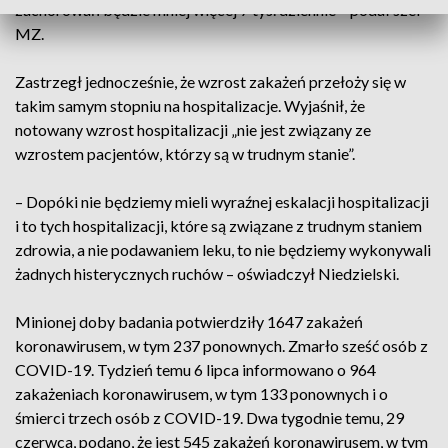
zachorowań będzie mniej więcej 7 tys. dziennie – podał szef
MZ.
Zastrzegł jednocześnie, że wzrost zakażeń przełoży się w
takim samym stopniu na hospitalizacje. Wyjaśnił, że
notowany wzrost hospitalizacji „nie jest związany ze
wzrostem pacjentów, którzy są w trudnym stanie”.
– Dopóki nie będziemy mieli wyraźnej eskalacji hospitalizacji
i to tych hospitalizacji, które są związane z trudnym staniem
zdrowia, a nie podawaniem leku, to nie będziemy wykonywali
żadnych histerycznych ruchów – oświadczył Niedzielski.
Minionej doby badania potwierdziły 1647 zakażeń
koronawirusem, w tym 237 ponownych. Zmarło sześć osób z
COVID-19. Tydzień temu 6 lipca informowano o 964
zakażeniach koronawirusem, w tym 133 ponownych i o
śmierci trzech osób z COVID-19. Dwa tygodnie temu, 29
czerwca, podano, że jest 545 zakażeń koronawirusem, w tym