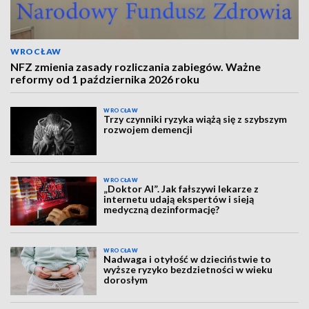
WROCŁAW
NFZ zmienia zasady rozliczania zabiegów. Ważne
reformy od 1 października 2026 roku
WROCŁAW
Trzy czynniki ryzyka wiążą się z szybszym
rozwojem demencji
WROCŁAW
„Doktor AI”. Jak fałszywi lekarze z
internetu udają ekspertów i sieją
medyczną dezinformację?
WROCŁAW
Nadwaga i otyłość w dzieciństwie to
wyższe ryzyko bezdzietności w wieku
dorosłym