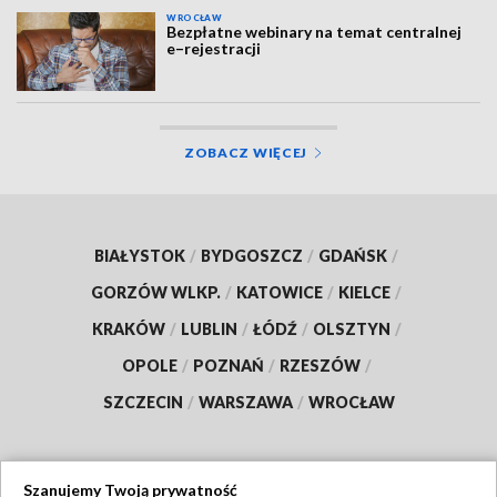
WROCŁAW
Bezpłatne webinary na temat centralnej
e–rejestracji
ZOBACZ WIĘCEJ
BIAŁYSTOK
/
BYDGOSZCZ
/
GDAŃSK
/
GORZÓW WLKP.
/
KATOWICE
/
KIELCE
/
KRAKÓW
/
LUBLIN
/
ŁÓDŹ
/
OLSZTYN
/
OPOLE
/
POZNAŃ
/
RZESZÓW
/
SZCZECIN
/
WARSZAWA
/
WROCŁAW
Szanujemy Twoją prywatność