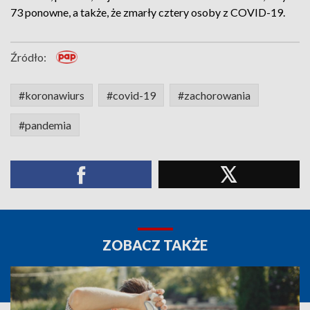
73 ponowne, a także, że zmarły cztery osoby z COVID-19.
Źródło:
#koronawiurs
#covid-19
#zachorowania
#pandemia
ZOBACZ TAKŻE