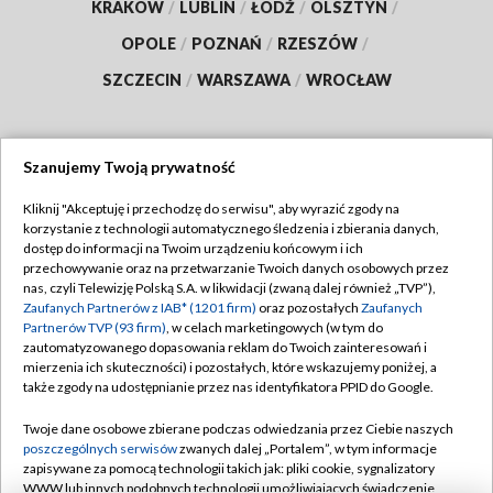
KRAKÓW
/
LUBLIN
/
ŁÓDŹ
/
OLSZTYN
/
OPOLE
/
POZNAŃ
/
RZESZÓW
/
SZCZECIN
/
WARSZAWA
/
WROCŁAW
Szanujemy Twoją prywatność
Dołącz do nas:
Kliknij "Akceptuję i przechodzę do serwisu", aby wyrazić zgody na
korzystanie z technologii automatycznego śledzenia i zbierania danych,
TVP
dostęp do informacji na Twoim urządzeniu końcowym i ich
Abonament TVP
przechowywanie oraz na przetwarzanie Twoich danych osobowych przez
Regulamin TVP
nas, czyli Telewizję Polską S.A. w likwidacji (zwaną dalej również „TVP”),
Emisja w TVP
Polityka prywatności
Zaufanych Partnerów z IAB* (1201 firm)
oraz pozostałych
Zaufanych
Partnerów TVP (93 firm)
, w celach marketingowych (w tym do
Centrum informacji TVP
Moje zgody
zautomatyzowanego dopasowania reklam do Twoich zainteresowań i
mierzenia ich skuteczności) i pozostałych, które wskazujemy poniżej, a
Naziemna Telewizja Cyfrowa
Pomoc
także zgody na udostępnianie przez nas identyfikatora PPID do Google.
Sklep TVP
Biuro reklamy
Twoje dane osobowe zbierane podczas odwiedzania przez Ciebie naszych
Rada Programowa
Kontakt
poszczególnych serwisów
zwanych dalej „Portalem”, w tym informacje
zapisywane za pomocą technologii takich jak: pliki cookie, sygnalizatory
System NOS
WWW lub innych podobnych technologii umożliwiających świadczenie