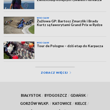
WROCŁAW
Żużlowa GP: Bartosz Zmarzlik i Brady
Kurtz są faworytami Grand Prix w Rydze
WROCŁAW
Tour de Pologne – dziś etap do Karpacza
ZOBACZ WIĘCEJ
BIAŁYSTOK
/
BYDGOSZCZ
/
GDAŃSK
/
GORZÓW WLKP.
/
KATOWICE
/
KIELCE
/