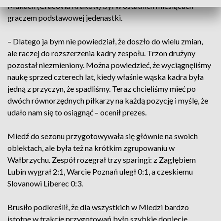
Makuch (Cracovia Kraków) był w ostatnich miesiącach
graczem podstawowej jedenastki.
– Dlatego ja bym nie powiedział, że doszło do wielu zmian,
ale raczej do rozszerzenia kadry zespołu. Trzon drużyny
pozostał niezmieniony. Można powiedzieć, że wyciągnęliśmy
naukę sprzed czterech lat, kiedy właśnie wąska kadra była
jedną z przyczyn, że spadliśmy. Teraz chcieliśmy mieć po
dwóch równorzędnych piłkarzy na każdą pozycję i myślę, że
udało nam się to osiągnąć – ocenił prezes.
Miedź do sezonu przygotowywała się głównie na swoich
obiektach, ale była też na krótkim zgrupowaniu w
Wałbrzychu. Zespół rozegrał trzy sparingi: z Zagłębiem
Lubin wygrał 2:1, Warcie Poznań uległ 0:1, a czeskiemu
Slovanowi Liberec 0:3.
Brusiło podkreślił, że dla wszystkich w Miedzi bardzo
istotne w trakcie przygotowań było szybkie dopięcie