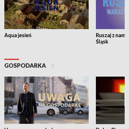
Aqua jesień
Ruszaj z nami
Śląsk
GOSPODARKA