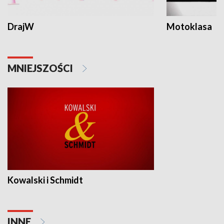
DrajW
Motoklasa
MNIEJSZOŚCI
Kowalski i Schmidt
INNE