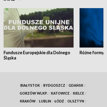
Fundusze Europejskie dla Dolnego
Różne formy t
Śląska
BIAŁYSTOK
/
BYDGOSZCZ
/
GDAŃSK
/
GORZÓW WLKP.
/
KATOWICE
/
KIELCE
/
KRAKÓW
/
LUBLIN
/
ŁÓDŹ
/
OLSZTYN
/