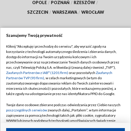
OPOLE
/
POZNAŃ
/
RZESZÓW
/
SZCZECIN
/
WARSZAWA
/
WROCŁAW
Szanujemy Twoją prywatność
Dołącz do nas:
Kliknij "Akceptuję i przechodzę do serwisu", aby wyrazić zgody na
korzystanie z technologii automatycznego śledzenia i zbierania danych,
TVP
dostęp do informacji na Twoim urządzeniu końcowym i ich
Abonament TVP
przechowywanie oraz na przetwarzanie Twoich danych osobowych przez
Regulamin TVP
nas, czyli Telewizję Polską S.A. w likwidacji (zwaną dalej również „TVP”),
Emisja w TVP
Polityka prywatności
Zaufanych Partnerów z IAB* (1201 firm)
oraz pozostałych
Zaufanych
Partnerów TVP (93 firm)
, w celach marketingowych (w tym do
Centrum informacji TVP
Moje zgody
zautomatyzowanego dopasowania reklam do Twoich zainteresowań i
mierzenia ich skuteczności) i pozostałych, które wskazujemy poniżej, a
Naziemna Telewizja Cyfrowa
Pomoc
także zgody na udostępnianie przez nas identyfikatora PPID do Google.
Sklep TVP
Biuro reklamy
Twoje dane osobowe zbierane podczas odwiedzania przez Ciebie naszych
Rada Programowa
Kontakt
poszczególnych serwisów
zwanych dalej „Portalem”, w tym informacje
zapisywane za pomocą technologii takich jak: pliki cookie, sygnalizatory
System NOS
WWW lub innych podobnych technologii umożliwiających świadczenie
dopasowanych i bezpiecznych usług, personalizację treści oraz reklam,
Informacje o nadawcy
Kanały