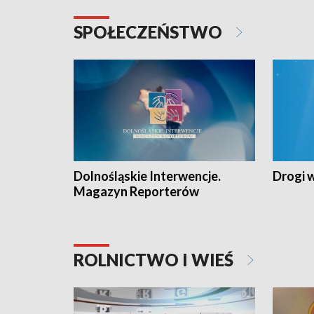
SPOŁECZEŃSTWO
Dolnośląskie Interwencje.
Drogi 
Magazyn Reporterów
ROLNICTWO I WIEŚ