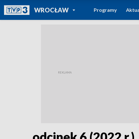
POWRÓT DO
WROCŁAW
Programy
Aktua
TVP REGIONY
odcinek 6 (2022 r.)