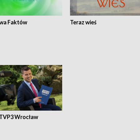
wa Faktów
Teraz wieś
 TVP3 Wrocław