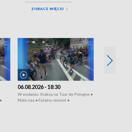
ZOBACZ WIĘCEJ
06.08.2026 - 18:30
05.08.2026 - 
W wydaniu: Kraksa na Tour de Pologne ●
W wydaniu: Dlacz
●
Mało nas ● Fatalny remont ●
do rzeki ● Lato 
 grypa
Sterroryzowane osiedle ● Kosztowna
● Senior za kółki
ko ●
ptasia grypa ● Pociągiem na lotnisko ●
cierpiwych ● Mro
Nowa Ruska ● Refektarz do remontu ●
Koniec upałów