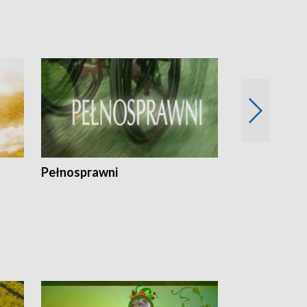
Pełnosprawni
Bezpieczny 