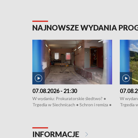
NAJNOWSZE WYDANIA PR
07.08.2026 - 21:30
07.08.2
W wydaniu: Prokuratorskie śledtwo? ●
W wydani
Trgedia w Siechnicach ● Schron i remiza ●
Trgedia w
Mateusz Morawiecki we Wrocławiu ● 81.
Mateusz 
edycja Międzynarodowego Festiwalu
edycja M
Chopinowskiego ● Na pomoc Hiszpanom
Chopinow
● Odbudowa po powodzi ● Filmowy
● Odbudo
INFORMACJE
Lubomierz
Lubomier