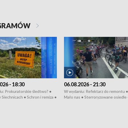
OGRAMÓW
026 - 18:30
06.08.2026 - 21:30
u: Prokuratorskie śledtwo? ●
W wydaniu: Refektarz do remontu ●
 Siechnicach ● Schron i remiza ●
Mało nas ● Sterroryzowane osiedle 
Morawiecki we Wrocławiu ● 81.
Fatalny remont ● Kosztowna ptasia
iędzynarodowego Festiwalu
● Nowa Ruska ● Pociągiem na lotnis
skiego ● Na pomoc Hiszpanom
Koniec upałów ● Kraksa na Tour de
wa po powodzi ● Filmowy
Pologne
z