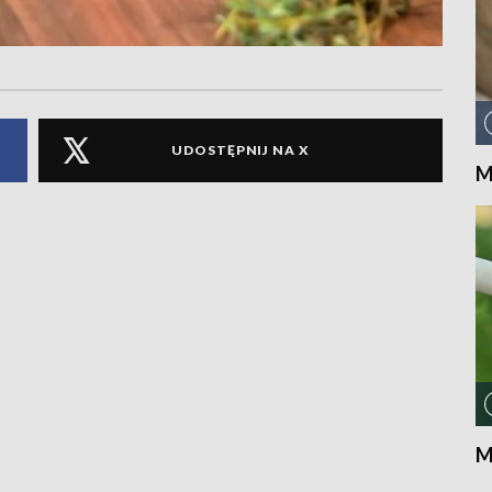
UDOSTĘPNIJ NA X
M
M