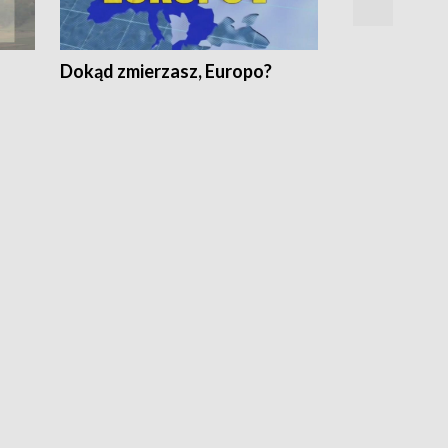
Dokąd zmierzasz, Europo?
Fakty Komen