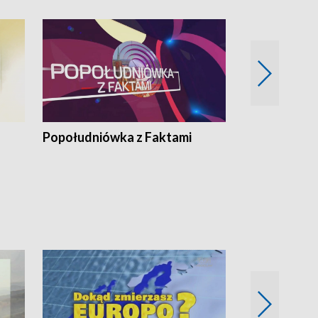
Popołudniówka z Faktami
Z Unią na Ty