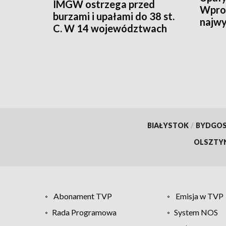
IMGW ostrzega przed
Wpro
burzami i upałami do 38 st.
najwy
C. W 14 województwach
alert RCB
BIAŁYSTOK
/
BYDGO
OLSZTY
Abonament TVP
Emisja w TVP
Rada Programowa
System NOS