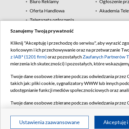
Biuro Reklamy
Ogłoszenie pr
Oferta Handlowa
Akademia Tele
Telegazeta ogłoszenia
Szanujemy Twoją prywatność
Regulamin TVP
Kliknij "Akceptuję i przechodzę do serwisu", aby wyrazić zg
końcowym i ich przechowywanie oraz na przetwarzanie Twoich
z IAB* (1201 firm)
oraz pozostałych
Zaufanych Partnerów T
mierzenia ich skuteczności) i pozostałych, które wskazujemy
Twoje dane osobowe zbierane podczas odwiedzania przez 
takich jak: pliki cookie, sygnalizatory WWW lub innych pod
udostępnianie funkcji mediów społecznościowych oraz anali
Twoje dane osobowe zbierane podczas odwiedzania przez 
plików cookie, informacje o Twoich wyszukiwaniach w serwi
Partnerów TVP
dla realizacji następujących celów i funkc
Ustawienia zaawansowane
Akceptuję i
reklam, tworzenia profilu spersonalizowanych reklam, tworz