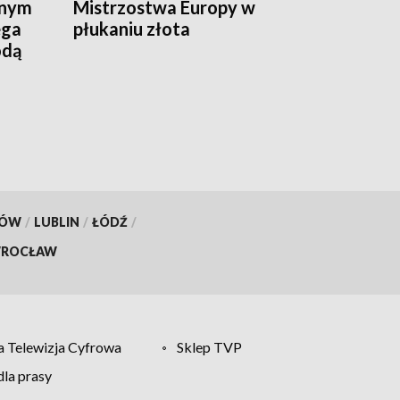
lnym
Mistrzostwa Europy w
ega
płukaniu złota
odą
KÓW
/
LUBLIN
/
ŁÓDŹ
/
ROCŁAW
 Telewizja Cyfrowa
Sklep TVP
la prasy