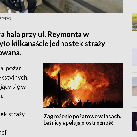
racyjne)
a hala przy ul. Reymonta w
yło kilkanaście jednostek straży
nowana.
a, pożar
kstylnych,
ący się w
i.
ek straży
Zagrożenie pożarowe w lasach.
Leśnicy apelują o ostrożność
cji