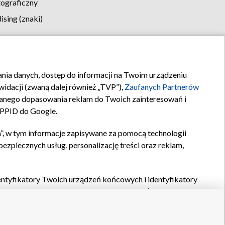
tograficzny
sing (znaki)
klamy
Kontakt
rania danych, dostęp do informacji na Twoim urządzeniu
idacji (zwaną dalej również „TVP”),
Zaufanych Partnerów
anego dopasowania reklam do Twoich zainteresowań i
a PPID do Google.
”, w tym informacje zapisywane za pomocą technologii
zpiecznych usług, personalizację treści oraz reklam,
identyfikatory Twoich urządzeń końcowych i identyfikatory
P,
Zaufanych Partnerów z IAB
oraz pozostałych
Zaufanych
 wyboru podstawowych reklam, wyboru spersonalizowanych
ch treści, pomiaru wydajności reklam, pomiaru wydajności