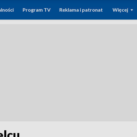
lności
Program TV
Reklama i patronat
Więcej
elcu