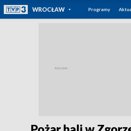
POWRÓT DO
WROCŁAW
Programy
Aktua
TVP REGIONY
Pożar hali w Zgorz