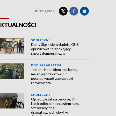
UDOSTĘPNIJ:
KTUALNOŚCI
SPOŁECZNE
Dolny Śląsk się wyludnia. GUS
opublikował niepokojący
raport demograficzny
POD PARAGRAFEM
Jechał chodnikiem bez kasku,
mając pięć zakazów. Po
pościgu wpadł zgorzelecki
recydywista
SPOŁECZNE
Ojciec został na peronie, 9-
latek odjechał pociągiem sam.
Szczęśliwy finał
dramatycznych chwil w