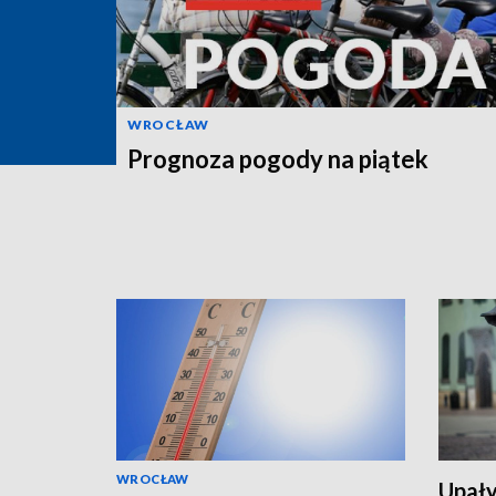
WROCŁAW
Prognoza pogody na piątek
WROCŁAW
Upały