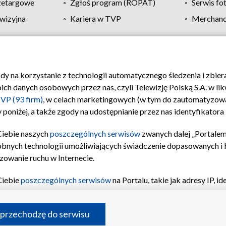
zetargowe
Zgłoś program (ROPAT)
Serwis fo
wizyjna
Kariera w TVP
Merchandi
Polityka prywatności
Moje zgody
Pomoc
Biuro re
ody na korzystanie z technologii automatycznego śledzenia i zbie
 danych osobowych przez nas, czyli Telewizję Polską S.A. w likw
VP (93 firm)
, w celach marketingowych (w tym do zautomatyzow
 poniżej, a także zgody na udostępnianie przez nas identyfikator
Ciebie naszych
poszczególnych serwisów
zwanych dalej „Portalem
obnych technologii umożliwiających świadczenie dopasowanych i be
zowanie ruchu w Internecie.
Ciebie
poszczególnych serwisów
na Portalu, takie jak adresy IP, 
sach Portalu czy historia odwiedzin będą przetwarzane przez TV
ji: przechowywania informacji na urządzeniu lub dostęp do nich,
©2026 Telewizja Polska S.A. w likwidacji
 przechodzę do serwisu
enia profilu spersonalizowanych treści, wyboru spersonalizowany