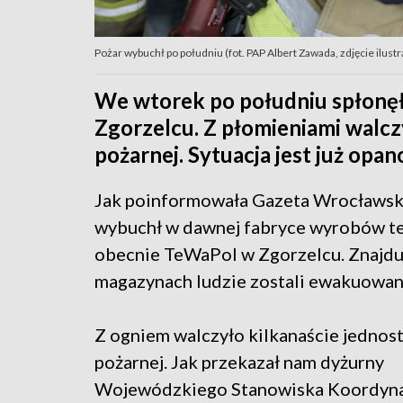
Pożar wybuchł po południu (fot. PAP Albert Zawada, zdjęcie ilust
We wtorek po południu spłonęł
Zgorzelcu. Z płomieniami walcz
pożarnej. Sytuacja jest już opa
Jak poinformowała Gazeta Wrocławsk
wybuchł w dawnej fabryce wyrobów te
obecnie TeWaPol w Zgorzelcu. Znajduj
magazynach ludzie zostali ewakuowan
Z ogniem walczyło kilkanaście jednost
pożarnej. Jak przekazał nam dyżurny
Wojewódzkiego Stanowiska Koordyna