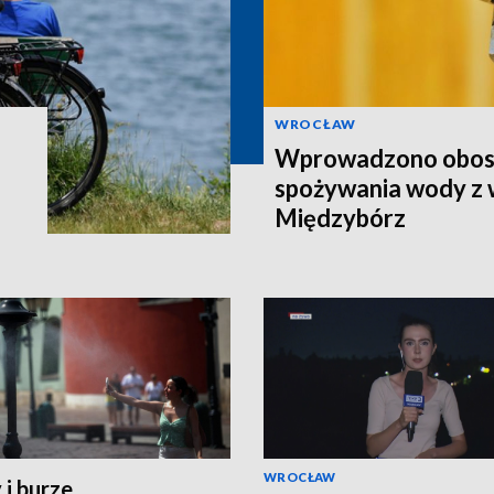
WROCŁAW
Wprowadzono obost
spożywania wody z
Międzybórz
WROCŁAW
 i burze.