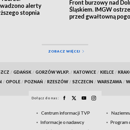
Front burzowy nad Do
wadzono alerty
Śląskiem. IMGW ostrz
ższego stopnia
przed gwałtowną pog
ZOBACZ WIĘCEJ
SZCZ
/
GDAŃSK
/
GORZÓW WLKP.
/
KATOWICE
/
KIELCE
/
KRA
N
/
OPOLE
/
POZNAŃ
/
RZESZÓW
/
SZCZECIN
/
WARSZAWA
/
W
Dołącz do nas:
Centrum informacji TVP
Naziemna
Informacje o nadawcy
Program d