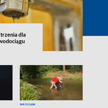
rzenia dla
 wodociągu
WROCŁAW