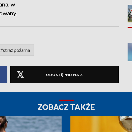
ana, w
dowany.
#straż pożarna
UDOSTĘPNIJ NA X
ZOBACZ TAKŻE