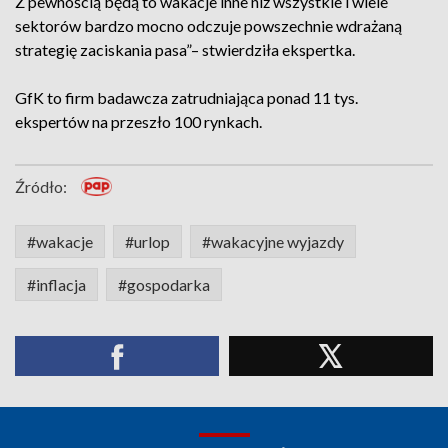
Z pewnością będą to wakacje inne niż wszystkie i wiele
sektorów bardzo mocno odczuje powszechnie wdrażaną
strategię zaciskania pasa”– stwierdziła ekspertka.
GfK to firm badawcza zatrudniająca ponad 11 tys.
ekspertów na przeszło 100 rynkach.
Źródło:
#wakacje
#urlop
#wakacyjne wyjazdy
#inflacja
#gospodarka