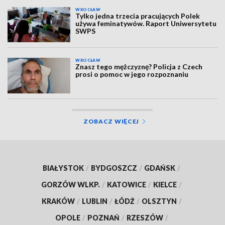
WROCŁAW
Tylko jedna trzecia pracujących Polek
używa feminatywów. Raport Uniwersytetu
SWPS
WROCŁAW
Znasz tego mężczyznę? Policja z Czech
prosi o pomoc w jego rozpoznaniu
ZOBACZ WIĘCEJ
BIAŁYSTOK
/
BYDGOSZCZ
/
GDAŃSK
/
GORZÓW WLKP.
/
KATOWICE
/
KIELCE
/
KRAKÓW
/
LUBLIN
/
ŁÓDŹ
/
OLSZTYN
/
OPOLE
/
POZNAŃ
/
RZESZÓW
/