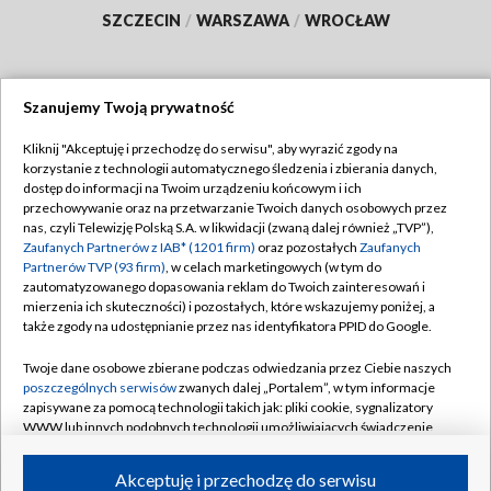
SZCZECIN
/
WARSZAWA
/
WROCŁAW
Szanujemy Twoją prywatność
Dołącz do nas:
Kliknij "Akceptuję i przechodzę do serwisu", aby wyrazić zgody na
korzystanie z technologii automatycznego śledzenia i zbierania danych,
TVP
dostęp do informacji na Twoim urządzeniu końcowym i ich
Abonament TVP
przechowywanie oraz na przetwarzanie Twoich danych osobowych przez
Regulamin TVP
nas, czyli Telewizję Polską S.A. w likwidacji (zwaną dalej również „TVP”),
Emisja w TVP
Polityka prywatności
Zaufanych Partnerów z IAB* (1201 firm)
oraz pozostałych
Zaufanych
Partnerów TVP (93 firm)
, w celach marketingowych (w tym do
Centrum informacji TVP
Moje zgody
zautomatyzowanego dopasowania reklam do Twoich zainteresowań i
mierzenia ich skuteczności) i pozostałych, które wskazujemy poniżej, a
Naziemna Telewizja Cyfrowa
Pomoc
także zgody na udostępnianie przez nas identyfikatora PPID do Google.
Sklep TVP
Biuro reklamy
Twoje dane osobowe zbierane podczas odwiedzania przez Ciebie naszych
Rada Programowa
Kontakt
poszczególnych serwisów
zwanych dalej „Portalem”, w tym informacje
zapisywane za pomocą technologii takich jak: pliki cookie, sygnalizatory
System NOS
WWW lub innych podobnych technologii umożliwiających świadczenie
dopasowanych i bezpiecznych usług, personalizację treści oraz reklam,
Informacje o nadawcy
Kanały
udostępnianie funkcji mediów społecznościowych oraz analizowanie
Akceptuję i przechodzę do serwisu
ruchu w Internecie.
Program dla prasy