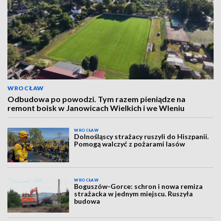
WROCŁAW
Odbudowa po powodzi. Tym razem pieniądze na
remont boisk w Janowicach Wielkich i we Wleniu
WROCŁAW
Dolnośląscy strażacy ruszyli do Hiszpanii.
Pomogą walczyć z pożarami lasów
WROCŁAW
Boguszów-Gorce: schron i nowa remiza
strażacka w jednym miejscu. Ruszyła
budowa