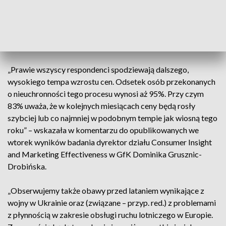
żywności – 75%, energii elektrycznej – 69%, a w przypadku
gazu – 60% ankietowanych. Zdaniem ekspertów Polacy
bardzo niepokoją się również możliwością dalszych zwyżek
cen także w przyszłym roku.
„Prawie wszyscy respondenci spodziewają dalszego,
wysokiego tempa wzrostu cen. Odsetek osób przekonanych
o nieuchronności tego procesu wynosi aż 95%. Przy czym
83% uważa, że w kolejnych miesiącach ceny będą rosły
szybciej lub co najmniej w podobnym tempie jak wiosną tego
roku” – wskazała w komentarzu do opublikowanych we
wtorek wyników badania dyrektor działu Consumer Insight
and Marketing Effectiveness w GfK Dominika Grusznic-
Drobińska.
„Obserwujemy także obawy przed lataniem wynikające z
wojny w Ukrainie oraz (związane – przyp. red.) z problemami
z płynnością w zakresie obsługi ruchu lotniczego w Europie.