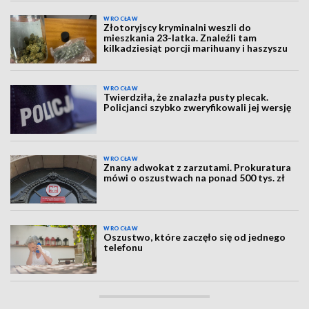
WROCŁAW
Złotoryjscy kryminalni weszli do
mieszkania 23-latka. Znaleźli tam
kilkadziesiąt porcji marihuany i haszyszu
WROCŁAW
Twierdziła, że znalazła pusty plecak.
Policjanci szybko zweryfikowali jej wersję
WROCŁAW
Znany adwokat z zarzutami. Prokuratura
mówi o oszustwach na ponad 500 tys. zł
WROCŁAW
Oszustwo, które zaczęło się od jednego
telefonu