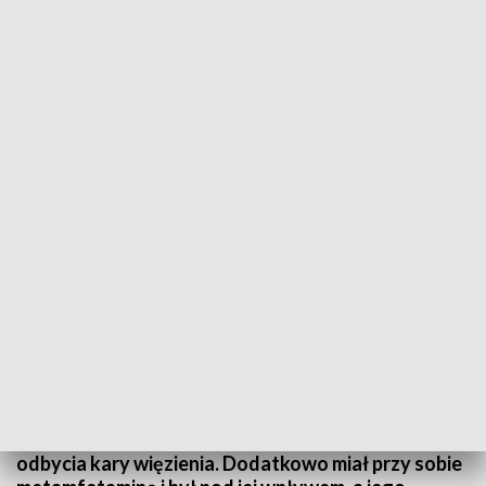
Motocyklista za popełnione wykroczenia został ukarany mandatem, a za
popełnione przestępstwa odpowie przed sądem (fot. policja)
Zgorzeleccy mundurowi zatrzymali do kontroli
poruszającego się motocyklem mężczyznę,
ponieważ jego pojazd miał zagiętą tablicę
rejestracyjną. Po sprawdzeniu
dwudziestoczterolatka w policyjnej bazie okazało
się, że posiadał on sądowy zakaz kierowania
pojazdami oraz był osobą poszukiwaną celem
odbycia kary więzienia. Dodatkowo miał przy sobie