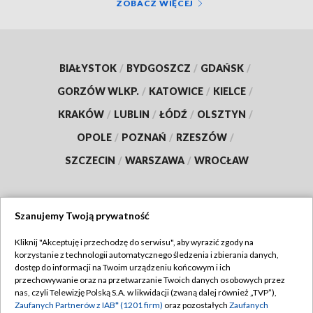
ZOBACZ WIĘCEJ
BIAŁYSTOK
/
BYDGOSZCZ
/
GDAŃSK
/
GORZÓW WLKP.
/
KATOWICE
/
KIELCE
/
KRAKÓW
/
LUBLIN
/
ŁÓDŹ
/
OLSZTYN
/
OPOLE
/
POZNAŃ
/
RZESZÓW
/
SZCZECIN
/
WARSZAWA
/
WROCŁAW
Szanujemy Twoją prywatność
Dołącz do nas:
Kliknij "Akceptuję i przechodzę do serwisu", aby wyrazić zgody na
korzystanie z technologii automatycznego śledzenia i zbierania danych,
TVP
dostęp do informacji na Twoim urządzeniu końcowym i ich
Abonament TVP
przechowywanie oraz na przetwarzanie Twoich danych osobowych przez
Regulamin TVP
nas, czyli Telewizję Polską S.A. w likwidacji (zwaną dalej również „TVP”),
Emisja w TVP
Polityka prywatności
Zaufanych Partnerów z IAB* (1201 firm)
oraz pozostałych
Zaufanych