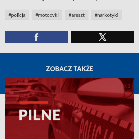
#policja
#motocykl
#areszt
#narkotyki
ZOBACZ TAKŻE