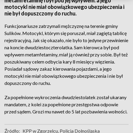
metamfetaminę i był pod jej wpływem. a jego
motocykl nie miał obowiązkowego ubezpieczenia i
nie był dopuszczony do ruchu.
Funkcjonariusze zatrzymali mężczyznę na terenie gminy
Sulików. Motocykl, którym się poruszał, miał zagiętą tablicę
rejestracyjną. Jak się okazało, nie było to jedyne przewinienie
na koncie dwudziestoczterolatka. Sam kierowca był pod
wpływem metamfetaminy, miał ją również przy sobie. Był też
poszukiwany celem odbycia kary 8 miesięcy więzienia.
Posiadał sądowy zakaz kierowania pojazdami, a jego
motocykl nie miał obowiązkowego ubezpieczenia i nie był
dopuszczony do ruchu.
Za popełnione wykroczenia dwudziestolatek został ukarany
mandatem, z kolei za popełnione przestępstwa odpowie
przed sądem. Grozi mu nawet do 5 lat pozbawienia wolności.
Źródło:
KPP w Zgorzelcu, Policja Dolnośląska