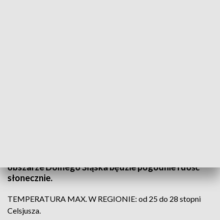
(fot. PAP; TVP3 Wrocław)
Do południa w całym województwie będzie
pogodnie i słonecznie. Na pogodnym niebie
pojawiać się będą jedynie niegroźne ławice cienkich
i prześwitujących chmur pierzastych Cirrus, pod
którymi około południa zaczną się tworzyć obłoki
kłębiaste Cumulus. Po południu w dalszym ciągu na
obszarze Dolnego Śląska będzie pogodnie i dość
słonecznie.
TEMPERATURA MAX. W REGIONIE: od 25 do 28 stopni
Celsjusza.