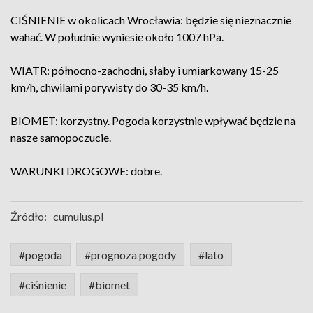
CIŚNIENIE w okolicach Wrocławia: będzie się nieznacznie
wahać. W południe wyniesie około 1007 hPa.
WIATR: północno-zachodni, słaby i umiarkowany 15-25
km/h, chwilami porywisty do 30-35 km/h.
BIOMET: korzystny. Pogoda korzystnie wpływać będzie na
nasze samopoczucie.
WARUNKI DROGOWE: dobre.
Źródło:
cumulus.pl
#pogoda
#prognoza pogody
#lato
#ciśnienie
#biomet