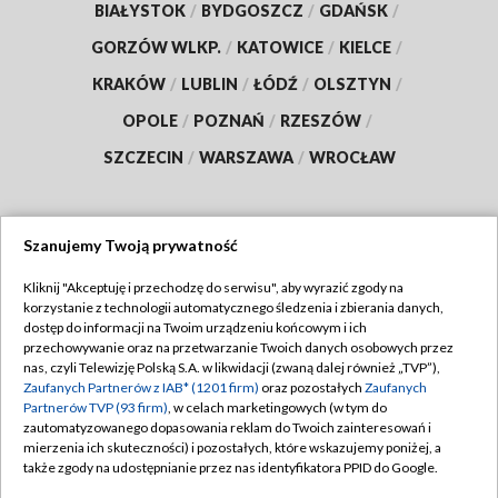
BIAŁYSTOK
/
BYDGOSZCZ
/
GDAŃSK
/
GORZÓW WLKP.
/
KATOWICE
/
KIELCE
/
KRAKÓW
/
LUBLIN
/
ŁÓDŹ
/
OLSZTYN
/
OPOLE
/
POZNAŃ
/
RZESZÓW
/
SZCZECIN
/
WARSZAWA
/
WROCŁAW
Szanujemy Twoją prywatność
Dołącz do nas:
Kliknij "Akceptuję i przechodzę do serwisu", aby wyrazić zgody na
korzystanie z technologii automatycznego śledzenia i zbierania danych,
TVP
dostęp do informacji na Twoim urządzeniu końcowym i ich
Abonament TVP
przechowywanie oraz na przetwarzanie Twoich danych osobowych przez
Regulamin TVP
nas, czyli Telewizję Polską S.A. w likwidacji (zwaną dalej również „TVP”),
Emisja w TVP
Polityka prywatności
Zaufanych Partnerów z IAB* (1201 firm)
oraz pozostałych
Zaufanych
Partnerów TVP (93 firm)
, w celach marketingowych (w tym do
Centrum informacji TVP
Moje zgody
zautomatyzowanego dopasowania reklam do Twoich zainteresowań i
mierzenia ich skuteczności) i pozostałych, które wskazujemy poniżej, a
Naziemna Telewizja Cyfrowa
Pomoc
także zgody na udostępnianie przez nas identyfikatora PPID do Google.
Sklep TVP
Biuro reklamy