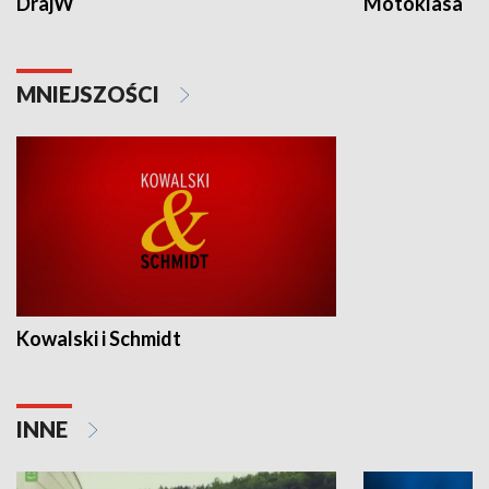
DrajW
Motoklasa
MNIEJSZOŚCI
Kowalski i Schmidt
INNE