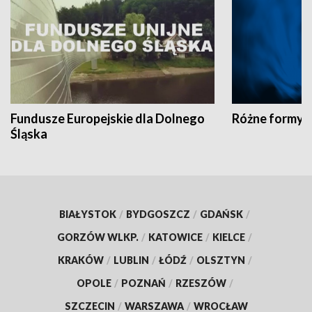
Fundusze Europejskie dla Dolnego
Różne formy t
Śląska
BIAŁYSTOK
/
BYDGOSZCZ
/
GDAŃSK
/
GORZÓW WLKP.
/
KATOWICE
/
KIELCE
/
KRAKÓW
/
LUBLIN
/
ŁÓDŹ
/
OLSZTYN
/
OPOLE
/
POZNAŃ
/
RZESZÓW
/
SZCZECIN
/
WARSZAWA
/
WROCŁAW