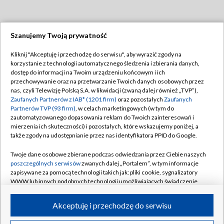
Szanujemy Twoją prywatność
Dołącz do nas:
Kliknij "Akceptuję i przechodzę do serwisu", aby wyrazić zgody na
korzystanie z technologii automatycznego śledzenia i zbierania danych,
TVP
dostęp do informacji na Twoim urządzeniu końcowym i ich
Abonament TVP
przechowywanie oraz na przetwarzanie Twoich danych osobowych przez
Regulamin TVP
nas, czyli Telewizję Polską S.A. w likwidacji (zwaną dalej również „TVP”),
Emisja w TVP
Polityka prywatności
Zaufanych Partnerów z IAB* (1201 firm)
oraz pozostałych
Zaufanych
Partnerów TVP (93 firm)
, w celach marketingowych (w tym do
Centrum informacji TVP
Moje zgody
zautomatyzowanego dopasowania reklam do Twoich zainteresowań i
mierzenia ich skuteczności) i pozostałych, które wskazujemy poniżej, a
Naziemna Telewizja Cyfrowa
Pomoc
także zgody na udostępnianie przez nas identyfikatora PPID do Google.
Sklep TVP
Biuro reklamy
Twoje dane osobowe zbierane podczas odwiedzania przez Ciebie naszych
Rada Programowa
Kontakt
poszczególnych serwisów
zwanych dalej „Portalem”, w tym informacje
zapisywane za pomocą technologii takich jak: pliki cookie, sygnalizatory
System NOS
WWW lub innych podobnych technologii umożliwiających świadczenie
dopasowanych i bezpiecznych usług, personalizację treści oraz reklam,
Informacje o nadawcy
Kanały
udostępnianie funkcji mediów społecznościowych oraz analizowanie
Akceptuję i przechodzę do serwisu
ruchu w Internecie.
Program dla prasy
©2026 Telewizja Polska S.A. w likwidacji