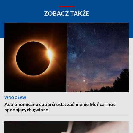
ZOBACZ TAKŻE
WROCŁAW
Astronomiczna superśroda: zaćmienie Słońca i noc
spadających gwiazd