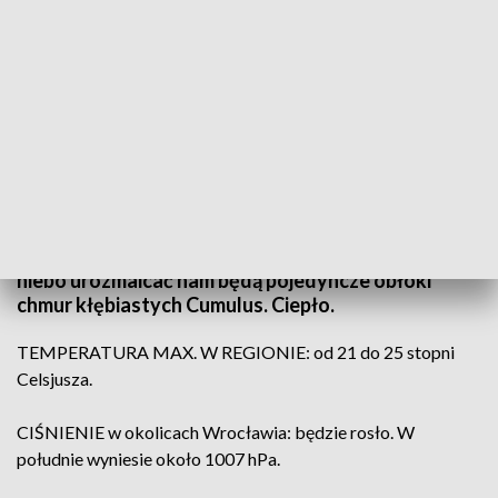
(fot. PAP; TVP3 Wrocław)
Przez cały dzień w naszym regionie pogodnego i
słonecznego nieba nam nie zabraknie. Pogodne
niebo urozmaicać nam będą pojedyncze obłoki
chmur kłębiastych Cumulus. Ciepło.
TEMPERATURA MAX. W REGIONIE: od 21 do 25 stopni
Celsjusza.
CIŚNIENIE w okolicach Wrocławia: będzie rosło. W
południe wyniesie około 1007 hPa.