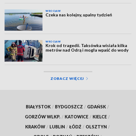
WROCŁAW
Czeka nas kolejny, upalny tydzień
WROCŁAW
Krok od tragedii. Taksówka wisiała kilka
metrów nad Odrą i mogła wpaść do wody
ZOBACZ WIĘCEJ
BIAŁYSTOK
/
BYDGOSZCZ
/
GDAŃSK
/
GORZÓW WLKP.
/
KATOWICE
/
KIELCE
/
KRAKÓW
/
LUBLIN
/
ŁÓDŹ
/
OLSZTYN
/