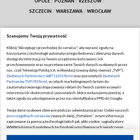
OPOLE
/
POZNAŃ
/
RZESZÓW
/
SZCZECIN
/
WARSZAWA
/
WROCŁAW
Szanujemy Twoją prywatność
Dołącz do nas:
Kliknij "Akceptuję i przechodzę do serwisu", aby wyrazić zgody na
korzystanie z technologii automatycznego śledzenia i zbierania danych,
TVP
dostęp do informacji na Twoim urządzeniu końcowym i ich
Abonament TVP
przechowywanie oraz na przetwarzanie Twoich danych osobowych przez
Regulamin TVP
nas, czyli Telewizję Polską S.A. w likwidacji (zwaną dalej również „TVP”),
Emisja w TVP
Polityka prywatności
Zaufanych Partnerów z IAB* (1201 firm)
oraz pozostałych
Zaufanych
Partnerów TVP (93 firm)
, w celach marketingowych (w tym do
Centrum informacji TVP
Moje zgody
zautomatyzowanego dopasowania reklam do Twoich zainteresowań i
mierzenia ich skuteczności) i pozostałych, które wskazujemy poniżej, a
Naziemna Telewizja Cyfrowa
Pomoc
także zgody na udostępnianie przez nas identyfikatora PPID do Google.
Sklep TVP
Biuro reklamy
Twoje dane osobowe zbierane podczas odwiedzania przez Ciebie naszych
Rada Programowa
Kontakt
poszczególnych serwisów
zwanych dalej „Portalem”, w tym informacje
zapisywane za pomocą technologii takich jak: pliki cookie, sygnalizatory
System NOS
WWW lub innych podobnych technologii umożliwiających świadczenie
dopasowanych i bezpiecznych usług, personalizację treści oraz reklam,
Informacje o nadawcy
Kanały
udostępnianie funkcji mediów społecznościowych oraz analizowanie