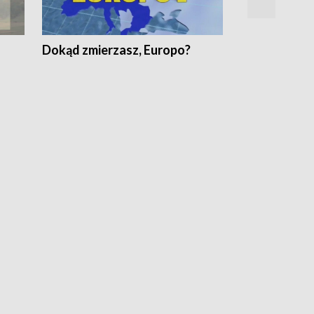
Dokąd zmierzasz, Europo?
Fakty Komen