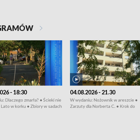
OGRAMÓW
026 - 18:30
04.08.2026 - 21.30
: Dlaczego zmarła? ● Ścieki nie
W wydaniu: Nożownik w areszcie ●
● Lato w korku ● Zbiory w sadach
Zarzuty dla Norberta C. ● Krok do
a kółkiem ● Złoto dla...
obwodnicy ● Miliony na ochronę ●
h ● Mrożonki dla zwierząt
Oddział jak nowy ● Rynek ma być zi
● Inkubator w ognisku ● Rodzic też
pacjent ● Trzeba ratować lekarza