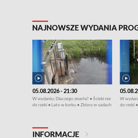
NAJNOWSZE WYDANIA PR
05.08.2026 - 21:30
05.08.2
W wydaniu: Dlaczego zmarła? ● Ścieki nie
W wydaniu
do rzeki ● Lato w korku ● Zbiory w sadach
do rzeki 
● Senior za kółkiem ● Złoto dla...
● Senior z
cierpiwych ● Mrożonki dla zwierząt
cierpiwyc
INFORMACJE