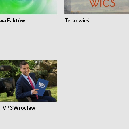
wa Faktów
Teraz wieś
 TVP3 Wrocław