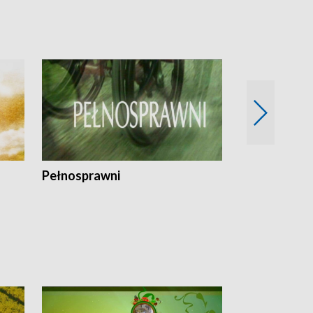
Pełnosprawni
Bezpieczny 