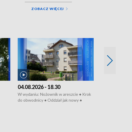
ZOBACZ WIĘCEJ
04.08.2026 - 18.30
03.08.2026 - 
W wydaniu: Nożownik w areszcie ● Krok
W wydaniu: Zarz
do obwodnicy ● Oddział jak nowy ●
Wjechał na cho
Rodzic też pacjent ● Rynek ma być
● Węzły do remo
elony
zielony ● Inkubtor w ognisku ● Trzeba
Syreny nie dla w
ratować lekarza
teatrze ● Koncer
„Cud” w Legnicy