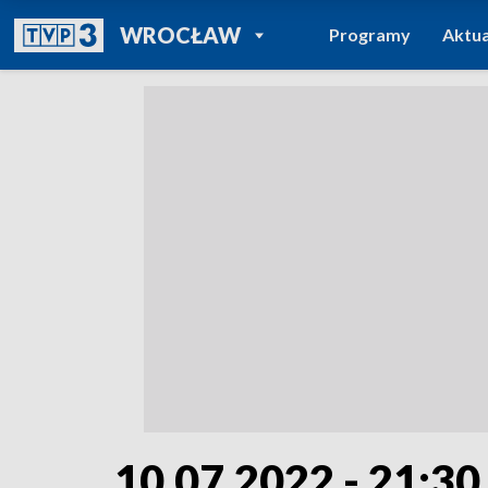
POWRÓT DO
WROCŁAW
Programy
Aktua
TVP REGIONY
10.07.2022 - 21:30