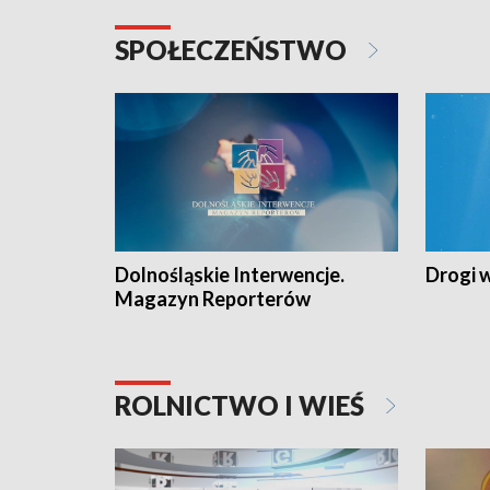
SPOŁECZEŃSTWO
Dolnośląskie Interwencje.
Drogi 
Magazyn Reporterów
ROLNICTWO I WIEŚ