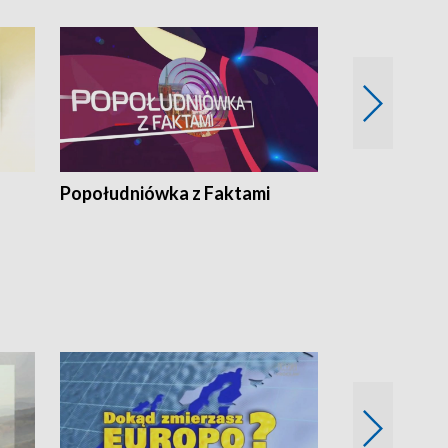
Popołudniówka z Faktami
Z Unią na Ty