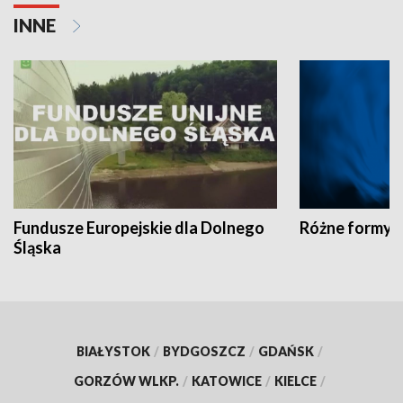
INNE
Fundusze Europejskie dla Dolnego
Różne formy t
Śląska
BIAŁYSTOK
/
BYDGOSZCZ
/
GDAŃSK
/
GORZÓW WLKP.
/
KATOWICE
/
KIELCE
/