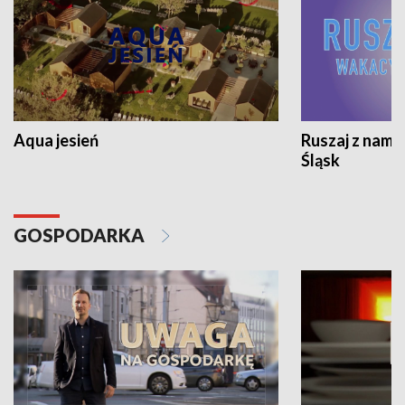
Aqua jesień
Ruszaj z nami
Śląsk
GOSPODARKA