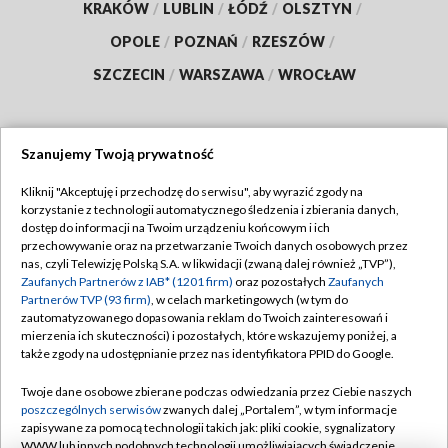
KRAKÓW
/
LUBLIN
/
ŁÓDŹ
/
OLSZTYN
/
OPOLE
/
POZNAŃ
/
RZESZÓW
/
SZCZECIN
/
WARSZAWA
/
WROCŁAW
Szanujemy Twoją prywatność
Dołącz do nas:
Kliknij "Akceptuję i przechodzę do serwisu", aby wyrazić zgody na
korzystanie z technologii automatycznego śledzenia i zbierania danych,
TVP
dostęp do informacji na Twoim urządzeniu końcowym i ich
Abonament TVP
przechowywanie oraz na przetwarzanie Twoich danych osobowych przez
Regulamin TVP
nas, czyli Telewizję Polską S.A. w likwidacji (zwaną dalej również „TVP”),
Emisja w TVP
Polityka prywatności
Zaufanych Partnerów z IAB* (1201 firm)
oraz pozostałych
Zaufanych
Partnerów TVP (93 firm)
, w celach marketingowych (w tym do
Centrum informacji TVP
Moje zgody
zautomatyzowanego dopasowania reklam do Twoich zainteresowań i
mierzenia ich skuteczności) i pozostałych, które wskazujemy poniżej, a
Naziemna Telewizja Cyfrowa
Pomoc
także zgody na udostępnianie przez nas identyfikatora PPID do Google.
Sklep TVP
Biuro reklamy
Twoje dane osobowe zbierane podczas odwiedzania przez Ciebie naszych
Rada Programowa
Kontakt
poszczególnych serwisów
zwanych dalej „Portalem”, w tym informacje
zapisywane za pomocą technologii takich jak: pliki cookie, sygnalizatory
System NOS
WWW lub innych podobnych technologii umożliwiających świadczenie