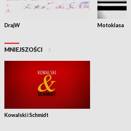
DrajW
Motoklasa
MNIEJSZOŚCI
Kowalski i Schmidt