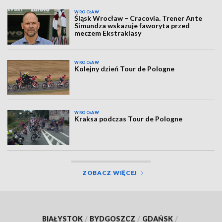
WROCŁAW
Śląsk Wrocław – Cracovia. Trener Ante
Simundza wskazuje faworyta przed
meczem Ekstraklasy
WROCŁAW
Kolejny dzień Tour de Pologne
WROCŁAW
Kraksa podczas Tour de Pologne
ZOBACZ WIĘCEJ
BIAŁYSTOK
/
BYDGOSZCZ
/
GDAŃSK
/