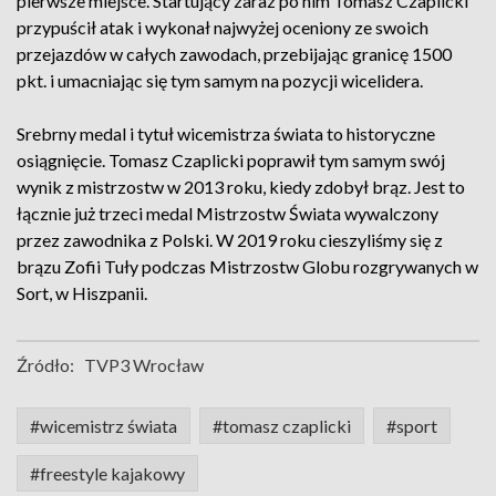
pierwsze miejsce. Startujący zaraz po nim Tomasz Czaplicki
przypuścił atak i wykonał najwyżej oceniony ze swoich
przejazdów w całych zawodach, przebijając granicę 1500
pkt. i umacniając się tym samym na pozycji wicelidera.
Srebrny medal i tytuł wicemistrza świata to historyczne
osiągnięcie. Tomasz Czaplicki poprawił tym samym swój
wynik z mistrzostw w 2013 roku, kiedy zdobył brąz. Jest to
łącznie już trzeci medal Mistrzostw Świata wywalczony
przez zawodnika z Polski. W 2019 roku cieszyliśmy się z
brązu Zofii Tuły podczas Mistrzostw Globu rozgrywanych w
Sort, w Hiszpanii.
Źródło:
TVP3 Wrocław
#wicemistrz świata
#tomasz czaplicki
#sport
#freestyle kajakowy