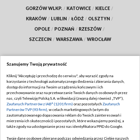
GORZÓW WLKP.
/
KATOWICE
/
KIELCE
/
KRAKÓW
/
LUBLIN
/
ŁÓDŹ
/
OLSZTYN
/
OPOLE
/
POZNAŃ
/
RZESZÓW
/
SZCZECIN
/
WARSZAWA
/
WROCŁAW
Szanujemy Twoją prywatność
Dołącz do nas:
Kliknij "Akceptuję i przechodzę do serwisu", aby wyrazić zgody na
korzystanie z technologii automatycznego śledzenia i zbierania danych,
TVP
dostęp do informacji na Twoim urządzeniu końcowym i ich
Abonament TVP
przechowywanie oraz na przetwarzanie Twoich danych osobowych przez
Regulamin TVP
nas, czyli Telewizję Polską S.A. w likwidacji (zwaną dalej również „TVP”),
Emisja w TVP
Polityka prywatności
Zaufanych Partnerów z IAB* (1201 firm)
oraz pozostałych
Zaufanych
Partnerów TVP (93 firm)
, w celach marketingowych (w tym do
Centrum informacji TVP
Moje zgody
zautomatyzowanego dopasowania reklam do Twoich zainteresowań i
mierzenia ich skuteczności) i pozostałych, które wskazujemy poniżej, a
Naziemna Telewizja Cyfrowa
Pomoc
także zgody na udostępnianie przez nas identyfikatora PPID do Google.
Sklep TVP
Biuro reklamy
Twoje dane osobowe zbierane podczas odwiedzania przez Ciebie naszych