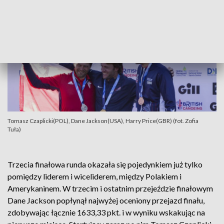
Tomasz Czaplicki(POL), Dane Jackson(USA), Harry Price(GBR) (fot. Zofia
Tuła)
Trzecia finałowa runda okazała się pojedynkiem już tylko
pomiędzy liderem i wiceliderem, między Polakiem i
Amerykaninem. W trzecim i ostatnim przejeździe finałowym
Dane Jackson popłynął najwyżej oceniony przejazd finału,
zdobywając łącznie 1633,33 pkt. i w wyniku wskakując na