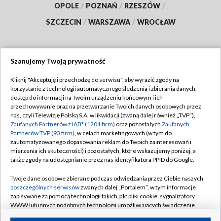
OPOLE
/
POZNAŃ
/
RZESZÓW
/
SZCZECIN
/
WARSZAWA
/
WROCŁAW
Szanujemy Twoją prywatność
Dołącz do nas:
Kliknij "Akceptuję i przechodzę do serwisu", aby wyrazić zgody na
korzystanie z technologii automatycznego śledzenia i zbierania danych,
TVP
dostęp do informacji na Twoim urządzeniu końcowym i ich
Abonament TVP
przechowywanie oraz na przetwarzanie Twoich danych osobowych przez
Regulamin TVP
nas, czyli Telewizję Polską S.A. w likwidacji (zwaną dalej również „TVP”),
Emisja w TVP
Polityka prywatności
Zaufanych Partnerów z IAB* (1201 firm)
oraz pozostałych
Zaufanych
Partnerów TVP (93 firm)
, w celach marketingowych (w tym do
Centrum informacji TVP
Moje zgody
zautomatyzowanego dopasowania reklam do Twoich zainteresowań i
mierzenia ich skuteczności) i pozostałych, które wskazujemy poniżej, a
Naziemna Telewizja Cyfrowa
Pomoc
także zgody na udostępnianie przez nas identyfikatora PPID do Google.
Sklep TVP
Biuro reklamy
Twoje dane osobowe zbierane podczas odwiedzania przez Ciebie naszych
Rada Programowa
Kontakt
poszczególnych serwisów
zwanych dalej „Portalem”, w tym informacje
zapisywane za pomocą technologii takich jak: pliki cookie, sygnalizatory
System NOS
WWW lub innych podobnych technologii umożliwiających świadczenie
dopasowanych i bezpiecznych usług, personalizację treści oraz reklam,
Informacje o nadawcy
Kanały