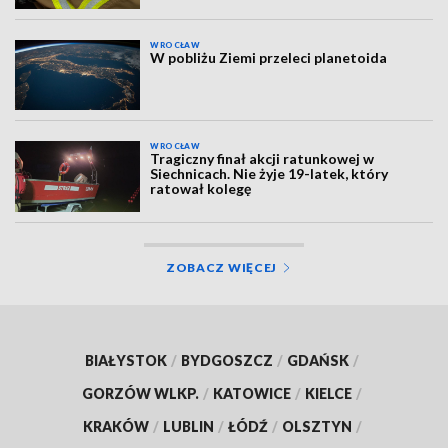
WROCŁAW
W pobliżu Ziemi przeleci planetoida
WROCŁAW
Tragiczny finał akcji ratunkowej w
Siechnicach. Nie żyje 19-latek, który
ratował kolegę
ZOBACZ WIĘCEJ
BIAŁYSTOK
/
BYDGOSZCZ
/
GDAŃSK
/
GORZÓW WLKP.
/
KATOWICE
/
KIELCE
/
KRAKÓW
/
LUBLIN
/
ŁÓDŹ
/
OLSZTYN
/