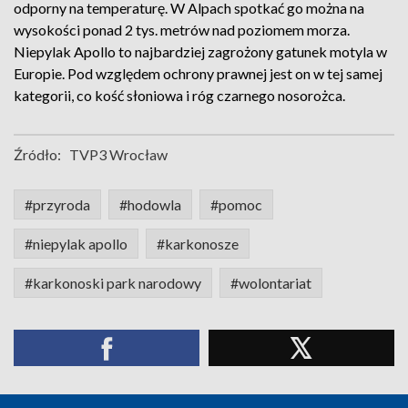
odporny na temperaturę. W Alpach spotkać go można na
wysokości ponad 2 tys. metrów nad poziomem morza.
Niepylak Apollo to najbardziej zagrożony gatunek motyla w
Europie. Pod względem ochrony prawnej jest on w tej samej
kategorii, co kość słoniowa i róg czarnego nosorożca.
Źródło:
TVP3 Wrocław
#przyroda
#hodowla
#pomoc
#niepylak apollo
#karkonosze
#karkonoski park narodowy
#wolontariat