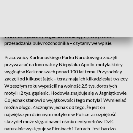
perspektywę możliwości przywrócenia jednego z
najrzadszych europejskich motyli, nabiera powagi i wymaga
pospolitego ruszenia. Na odsiecz bulwom rozchodnika
ruszamy my, pracownicy KPN, ale potrzebujemy Waszej
pomocy! Sami nie damy rady! W każdy piątek – sobotę
września będziemy organizować akcję wykopywania i
przesadzania bulw rozchodnika – czytamy we wpisie.
Pracownicy Karkonoskiego Parku Narodowego zaczęli
przywracać na łono natury Niepylaka Apollo, motyla który
wyginął w Karkonoszach ponad 100 lat temu. Przyrodnicy
zaczęli od kilkuset jajek – teraz mają ich kilkadziesiąt tysięcy.
W zeszłym roku wypuścili na wolność 2,5 tys. dorosłych
motyli i 2 tys. gąsienic. Hodowla znajduje się w Jagniątkowie.
Co jednak stanowi o wyjątkowości tego motyla? Wymieniać
można długo. Zacznijmy jednak od tego, że jest on
największym dziennym motylem w Polsce, a rozpiętość
skrzydeł może sięgać nawet ośmiu centymetrów. Dziś
naturalnie występuje w Pieninach i Tatrach. Jest bardzo