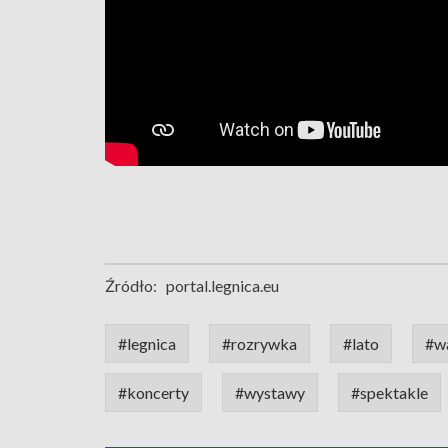
Źródło:
portal.legnica.eu
#legnica
#rozrywka
#lato
#w
#koncerty
#wystawy
#spektakle