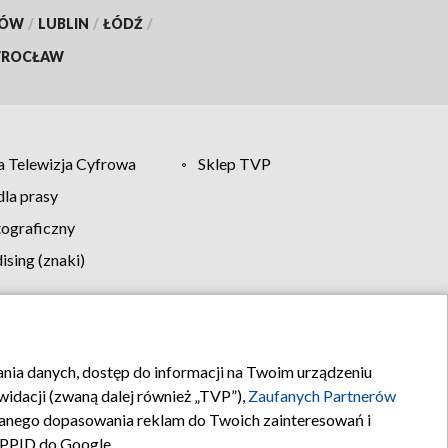
KÓW
/
LUBLIN
/
ŁÓDŹ
/
ROCŁAW
 Telewizja Cyfrowa
Sklep TVP
la prasy
tograficzny
sing (znaki)
klamy
Kontakt
rania danych, dostęp do informacji na Twoim urządzeniu
idacji (zwaną dalej również „TVP”),
Zaufanych Partnerów
anego dopasowania reklam do Twoich zainteresowań i
a PPID do Google.