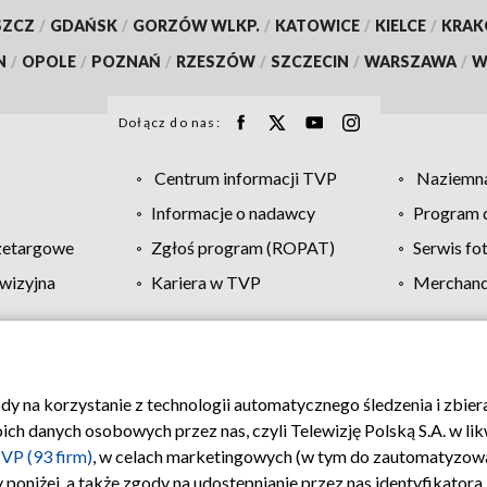
SZCZ
/
GDAŃSK
/
GORZÓW WLKP.
/
KATOWICE
/
KIELCE
/
KRA
N
/
OPOLE
/
POZNAŃ
/
RZESZÓW
/
SZCZECIN
/
WARSZAWA
/
W
Dołącz do nas:
Centrum informacji TVP
Naziemna
Informacje o nadawcy
Program d
zetargowe
Zgłoś program (ROPAT)
Serwis fo
wizyjna
Kariera w TVP
Merchandi
Polityka prywatności
Moje zgody
Pomoc
Biuro re
ody na korzystanie z technologii automatycznego śledzenia i zbie
 danych osobowych przez nas, czyli Telewizję Polską S.A. w likw
VP (93 firm)
, w celach marketingowych (w tym do zautomatyzow
 poniżej, a także zgody na udostępnianie przez nas identyfikator