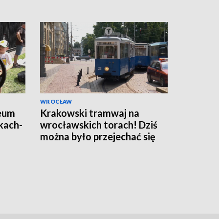
WROCŁAW
eum
Krakowski tramwaj na
kach-
wrocławskich torach! Dziś
można było przejechać się
składem Konstal N