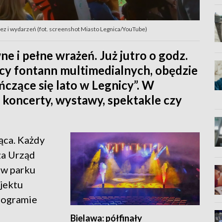
rez i wydarzeń (fot. screenshot Miasto Legnica/YouTube)
e i pełne wrażeń. Już jutro o godz.
cy fontann multimedialnych, obędzie
ńczące się lato w Legnicy”. W
ę koncerty, wystawy, spektakle czy
jąca. Każdy
cza Urząd
 w parku
jektu
programie
Bielawa: półfinały