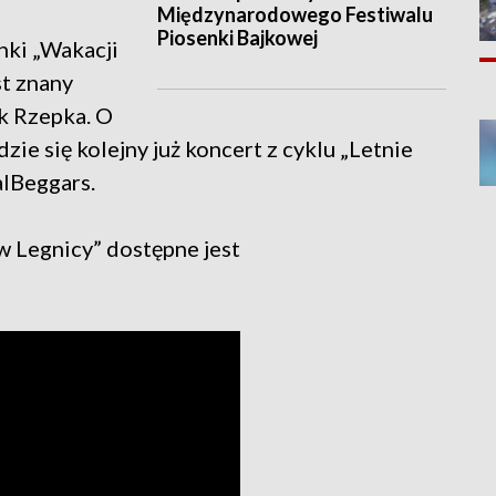
Międzynarodowego Festiwalu
Piosenki Bajkowej
nki „Wakacji
st znany
ek Rzepka. O
ie się kolejny już koncert z cyklu „Letnie
alBeggars.
w Legnicy” dostępne jest