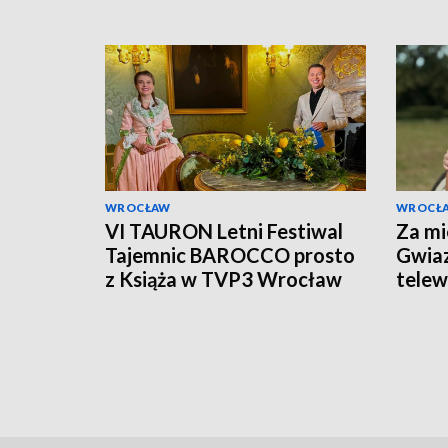
WROCŁAW
WROCŁ
VI TAURON Letni Festiwal
Za mi
Tajemnic BAROCCO prosto
Gwiaz
z Książa w TVP3 Wrocław
telewi
Książ