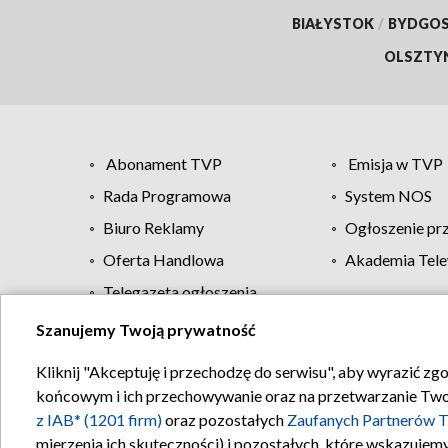
BIAŁYSTOK
/
BYDGO
OLSZTY
Abonament TVP
Emisja w TVP
Rada Programowa
System NOS
Biuro Reklamy
Ogłoszenie pr
Oferta Handlowa
Akademia Tele
Telegazeta ogłoszenia
Szanujemy Twoją prywatność
Regulamin TVP
Kliknij "Akceptuję i przechodzę do serwisu", aby wyrazić zg
końcowym i ich przechowywanie oraz na przetwarzanie Twoich
z IAB* (1201 firm)
oraz pozostałych
Zaufanych Partnerów T
mierzenia ich skuteczności) i pozostałych, które wskazujemy