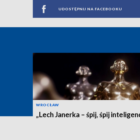
UDOSTĘPNIJ NA FACEBOOKU
WROCŁAW
„Lech Janerka – śpij, śpij inteligen