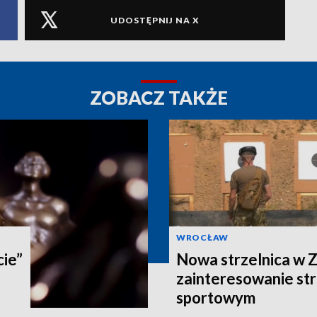
UDOSTĘPNIJ NA X
ZOBACZ TAKŻE
WROCŁAW
cie”
Nowa strzelnica w Z
zainteresowanie st
sportowym