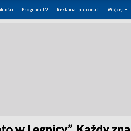
lności
Program TV
Reklama i patronat
Więcej
to w Legnicy”. Każdy znaj