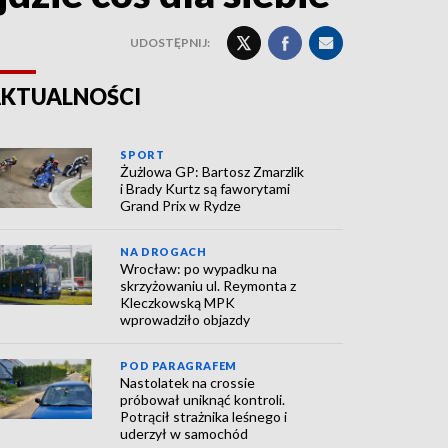
UDOSTĘPNIJ:
KTUALNOŚCI
SPORT
Żużlowa GP: Bartosz Zmarzlik
i Brady Kurtz są faworytami
Grand Prix w Rydze
NA DROGACH
Wrocław: po wypadku na
skrzyżowaniu ul. Reymonta z
Kleczkowską MPK
wprowadziło objazdy
POD PARAGRAFEM
Nastolatek na crossie
próbował uniknąć kontroli.
Potrącił strażnika leśnego i
uderzył w samochód