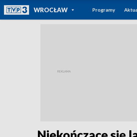
POWRÓT DO
WROCŁAW
Programy
Aktua
TVP REGIONY
„Niekończące się la