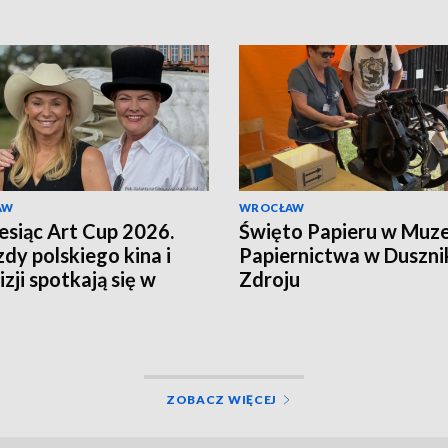
AW
WROCŁAW
esiąc Art Cup 2026.
Święto Papieru w Muz
dy polskiego kina i
Papiernictwa w Duszni
zji spotkają się w
Zdroju
u
ZOBACZ WIĘCEJ