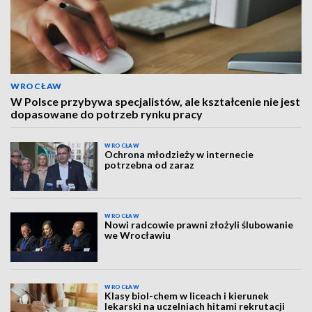
WROCŁAW
W Polsce przybywa specjalistów, ale kształcenie nie jest
dopasowane do potrzeb rynku pracy
WROCŁAW
Ochrona młodzieży w internecie
potrzebna od zaraz
WROCŁAW
Nowi radcowie prawni złożyli ślubowanie
we Wrocławiu
WROCŁAW
Klasy biol-chem w liceach i kierunek
lekarski na uczelniach hitami rekrutacji