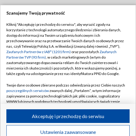
Szanujemy Twoją prywatność
Dołącz do nas:
Kliknij "Akceptuję i przechodzę do serwisu", aby wyrazić zgody na
korzystanie z technologii automatycznego śledzenia i zbierania danych,
TVP
dostęp do informacji na Twoim urządzeniu końcowym i ich
Abonament TVP
przechowywanie oraz na przetwarzanie Twoich danych osobowych przez
Regulamin TVP
nas, czyli Telewizję Polską S.A. w likwidacji (zwaną dalej również „TVP”),
Emisja w TVP
Polityka prywatności
Zaufanych Partnerów z IAB* (1201 firm)
oraz pozostałych
Zaufanych
Partnerów TVP (93 firm)
, w celach marketingowych (w tym do
Centrum informacji TVP
Moje zgody
zautomatyzowanego dopasowania reklam do Twoich zainteresowań i
mierzenia ich skuteczności) i pozostałych, które wskazujemy poniżej, a
Naziemna Telewizja Cyfrowa
Pomoc
także zgody na udostępnianie przez nas identyfikatora PPID do Google.
Sklep TVP
Biuro reklamy
Twoje dane osobowe zbierane podczas odwiedzania przez Ciebie naszych
Rada Programowa
Kontakt
poszczególnych serwisów
zwanych dalej „Portalem”, w tym informacje
zapisywane za pomocą technologii takich jak: pliki cookie, sygnalizatory
System NOS
WWW lub innych podobnych technologii umożliwiających świadczenie
dopasowanych i bezpiecznych usług, personalizację treści oraz reklam,
Informacje o nadawcy
Kanały
udostępnianie funkcji mediów społecznościowych oraz analizowanie
Akceptuję i przechodzę do serwisu
ruchu w Internecie.
Program dla prasy
©2026 Telewizja Polska S.A. w likwidacji
Biuro Reklamy
Twoje dane osobowe zbierane podczas odwiedzania przez Ciebie
Ustawienia zaawansowane
poszczególnych serwisów
na Portalu, takie jak adresy IP, identyfikatory