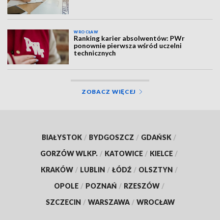
WROCŁAW
Ranking karier absolwentów: PWr
ponownie pierwsza wśród uczelni
technicznych
ZOBACZ WIĘCEJ
BIAŁYSTOK
/
BYDGOSZCZ
/
GDAŃSK
/
GORZÓW WLKP.
/
KATOWICE
/
KIELCE
/
KRAKÓW
/
LUBLIN
/
ŁÓDŹ
/
OLSZTYN
/
OPOLE
/
POZNAŃ
/
RZESZÓW
/
SZCZECIN
/
WARSZAWA
/
WROCŁAW