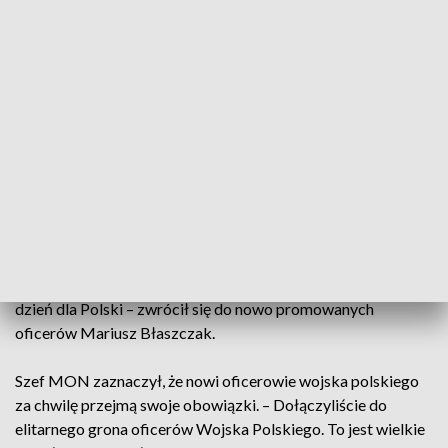
przejmą swoje obowiązki
– Nasz sąsiad Ukraina został napadnięty przez Rosję.
Naszym zadaniem i waszym zadaniem jest to, aby odstraszyć
agresora, by nie zaatakował naszego kraju – powiedział do
nowo mianowanych oficerów Wojska Polskiego
wicepremier, minister obrony narodowej Mariusz Błaszczak.
– Kiedy byliście promowani przez panów generałów
mówiliście „ku chwale Ojczyzny”. I rzeczywiście wasza
służba przebiega i przebiegać będzie ku chwale naszej
ojczyzny. To ważny dzień, bo stanowi ukoronowanie
dotychczasowych waszych wysiłków, ale to też jest ważny
dzień dla Polski – zwrócił się do nowo promowanych
oficerów Mariusz Błaszczak.
Szef MON zaznaczył, że nowi oficerowie wojska polskiego
za chwilę przejmą swoje obowiązki. – Dołączyliście do
elitarnego grona oficerów Wojska Polskiego. To jest wielkie