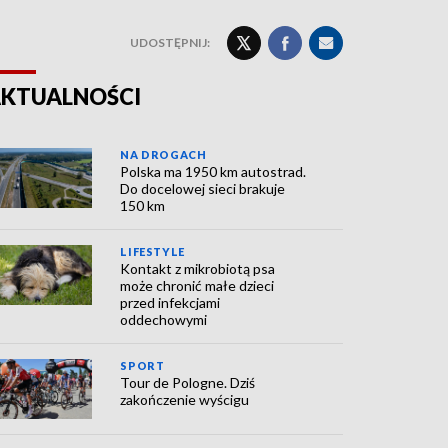
UDOSTĘPNIJ:
KTUALNOŚCI
NA DROGACH
Polska ma 1950 km autostrad.
Do docelowej sieci brakuje
150 km
LIFESTYLE
Kontakt z mikrobiotą psa
może chronić małe dzieci
przed infekcjami
oddechowymi
SPORT
Tour de Pologne. Dziś
zakończenie wyścigu