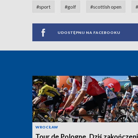
#sport
#golf
#scottish open
#
UDOSTĘPNIJ NA FACEBOOKU
WROCŁAW
Tour de Pologne. Dziś zakończen