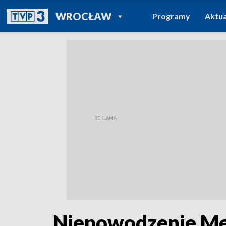
POWRÓT DO
WROCŁAW
Programy
Aktua
TVP REGIONY
Niepowodzenie Me