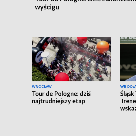
wyścigu
WROCŁAW
WROCŁ
Tour de Pologne: dziś
Śląsk
najtrudniejszy etap
Trene
wskaz
mecze