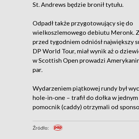
St. Andrews będzie bronił tytułu.
Odpadł także przygotowujący się do
wielkoszlemowego debiutu Meronk. Zaj
przed tygodniem odniósł największy su
DP World Tour, miał wynik aż o dziew
w Scottish Open prowadzi Amerykanin
par.
Wydarzeniem piątkowej rundy był wycz
hole-in-one – trafił do dołka w jedny
pomocnik (caddy) otrzymali od sponso
Źródło: