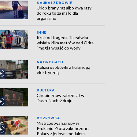
NAUKA I ZDROWIE
Urlop brany raz albo dwa razy
do roku to za mało dla
organizmu
INNE
Krok od tragedii. Taksówka
wisiała kilka metrów nad Odrą
i mogła wpaść do wody
NA DROGACH
Kolizja osobówki z hulajnogą
elektryczną
KULTURA
Chopin znów zabrzmiał w
Dusznikach-Zdroju
ROZRYWKA
Mistrzostwa Europy w
Płukaniu Złota zakończone.
Polacy z jednym medalem