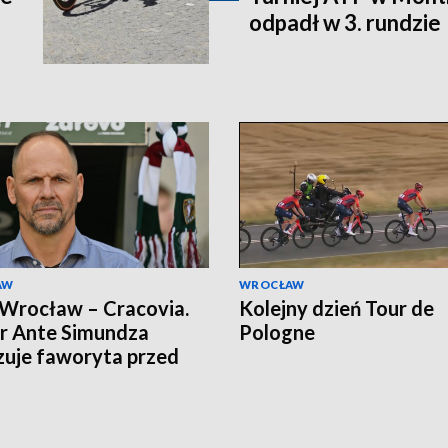
odpadł w 3. rundzie
AW
WROCŁAW
 Wrocław – Cracovia.
Kolejny dzień Tour de
r Ante Simundza
Pologne
uje faworyta przed
m Ekstraklasy