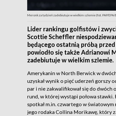
Meronk za tydzień zadebiutuje w wielkim szlemie (fot. PAP/EPA/
Lider rankingu golfistów i zw
Scottie Scheffler niespodziewan
będącego ostatnią próbą przed
powiodło się także Adrianowi M
zadebiutuje w wielkim szlemie.
Amerykanin w North Berwick w dwóc
uzyskał wynik o pięć uderzeń gorszy o
par i nie zakwalifikował się do dwóch 
rund, w której wystąpi połowa stawki.
spotkał m.in. czwartego w światowym 
jego rodaka Collina Morikawę, który z