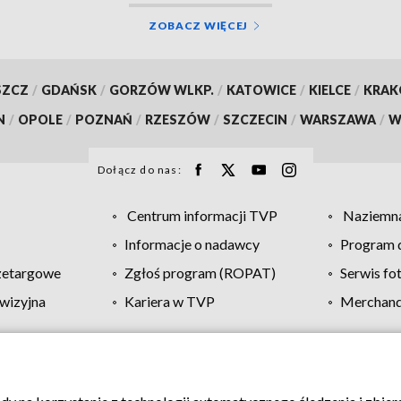
ZOBACZ WIĘCEJ
SZCZ
/
GDAŃSK
/
GORZÓW WLKP.
/
KATOWICE
/
KIELCE
/
KRA
N
/
OPOLE
/
POZNAŃ
/
RZESZÓW
/
SZCZECIN
/
WARSZAWA
/
W
Dołącz do nas:
Centrum informacji TVP
Naziemna
Informacje o nadawcy
Program d
zetargowe
Zgłoś program (ROPAT)
Serwis fo
wizyjna
Kariera w TVP
Merchandi
Polityka prywatności
Moje zgody
Pomoc
Biuro re