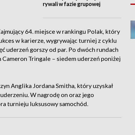
rywali w fazie grupowej
mujący 64. miejsce w rankingu Polak, który
kces w karierze, wygrywając turniej z cyklu
ięć uderzeń gorszy od par. Po dwóch rundach
 Cameron Tringale – siedem uderzeń poniżej
yn Anglika Jordana Smitha, który uzyskał
m uderzeniu. W nagrodę on oraz jego
ra turnieju luksusowy samochód.