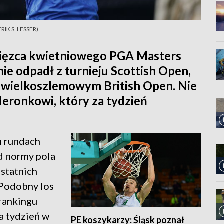
ERIK S. LESSER)
ycięzca kwietniowego PGA Masters
ie odpadł z turnieju Scottish Open,
 wielkoszlemowym British Open. Nie
eronkowi, który za tydzień
h rundach
d normy pola
ostatnich
 Podobny los
rankingu
a tydzień w
PE koszykarzy: Śląsk poznał