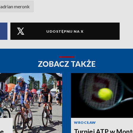
adrian meronk
UDOSTĘPNIJ NA X
ZOBACZ TAKŻE
WROCŁAW
ie
Turniej ATP w Mont