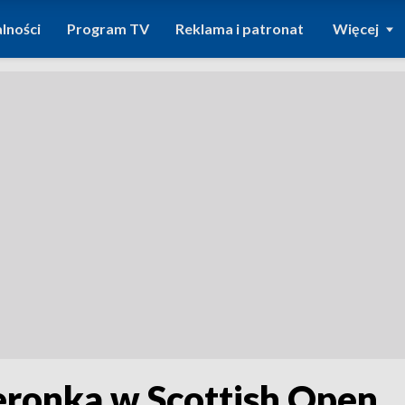
lności
Program TV
Reklama i patronat
Więcej
ronka w Scottish Open