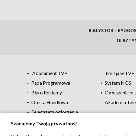
BIAŁYSTOK
/
BYDGO
OLSZTY
Abonament TVP
Emisja w TVP
Rada Programowa
System NOS
Biuro Reklamy
Ogłoszenie pr
Oferta Handlowa
Akademia Tele
Telegazeta ogłoszenia
Szanujemy Twoją prywatność
Regulamin TVP