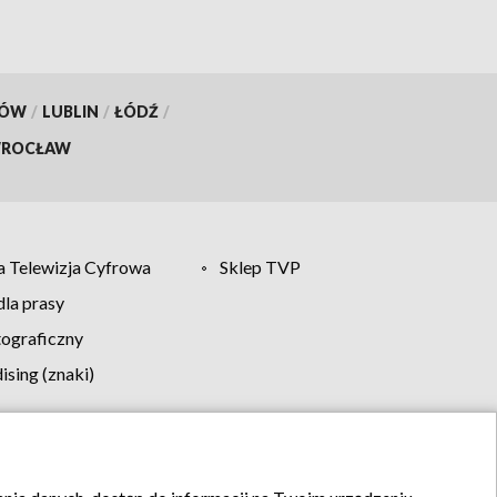
KÓW
/
LUBLIN
/
ŁÓDŹ
/
ROCŁAW
 Telewizja Cyfrowa
Sklep TVP
la prasy
tograficzny
sing (znaki)
klamy
Kontakt