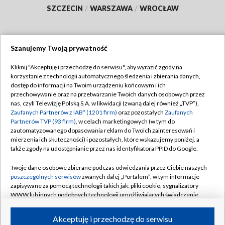
SZCZECIN
/
WARSZAWA
/
WROCŁAW
Szanujemy Twoją prywatność
Dołącz do nas:
Kliknij "Akceptuję i przechodzę do serwisu", aby wyrazić zgody na
korzystanie z technologii automatycznego śledzenia i zbierania danych,
TVP
dostęp do informacji na Twoim urządzeniu końcowym i ich
Abonament TVP
przechowywanie oraz na przetwarzanie Twoich danych osobowych przez
Regulamin TVP
nas, czyli Telewizję Polską S.A. w likwidacji (zwaną dalej również „TVP”),
Emisja w TVP
Polityka prywatności
Zaufanych Partnerów z IAB* (1201 firm)
oraz pozostałych
Zaufanych
Partnerów TVP (93 firm)
, w celach marketingowych (w tym do
Centrum informacji TVP
Moje zgody
zautomatyzowanego dopasowania reklam do Twoich zainteresowań i
mierzenia ich skuteczności) i pozostałych, które wskazujemy poniżej, a
Naziemna Telewizja Cyfrowa
Pomoc
także zgody na udostępnianie przez nas identyfikatora PPID do Google.
Sklep TVP
Biuro reklamy
Twoje dane osobowe zbierane podczas odwiedzania przez Ciebie naszych
Rada Programowa
Kontakt
poszczególnych serwisów
zwanych dalej „Portalem”, w tym informacje
zapisywane za pomocą technologii takich jak: pliki cookie, sygnalizatory
System NOS
WWW lub innych podobnych technologii umożliwiających świadczenie
dopasowanych i bezpiecznych usług, personalizację treści oraz reklam,
Informacje o nadawcy
Kanały
udostępnianie funkcji mediów społecznościowych oraz analizowanie
Akceptuję i przechodzę do serwisu
ruchu w Internecie.
Program dla prasy