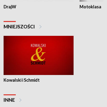
DrajW
Motoklasa
MNIEJSZOŚCI
Kowalski i Schmidt
INNE