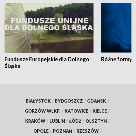
Fundusze Europejskie dla Dolnego
Różne formy t
Śląska
BIAŁYSTOK
/
BYDGOSZCZ
/
GDAŃSK
/
GORZÓW WLKP.
/
KATOWICE
/
KIELCE
/
KRAKÓW
/
LUBLIN
/
ŁÓDŹ
/
OLSZTYN
/
OPOLE
/
POZNAŃ
/
RZESZÓW
/