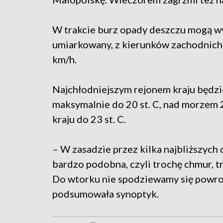
W trakcie burz opady deszczu mogą wy
umiarkowany, z kierunków zachodnich 
km/h.
Najchłodniejszym rejonem kraju będz
maksymalnie do 20 st. C, nad morzem 21
kraju do 23 st. C.
– W zasadzie przez kilka najbliższyc
bardzo podobna, czyli trochę chmur, tr
Do wtorku nie spodziewamy się powrot
podsumowała synoptyk.