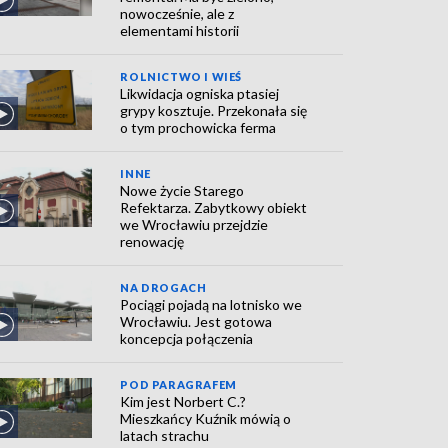
nowocześnie, ale z
elementami historii
ROLNICTWO I WIEŚ
Likwidacja ogniska ptasiej
grypy kosztuje. Przekonała się
o tym prochowicka ferma
INNE
Nowe życie Starego
Refektarza. Zabytkowy obiekt
we Wrocławiu przejdzie
renowację
NA DROGACH
Pociągi pojadą na lotnisko we
Wrocławiu. Jest gotowa
koncepcja połączenia
POD PARAGRAFEM
Kim jest Norbert C.?
Mieszkańcy Kuźnik mówią o
latach strachu