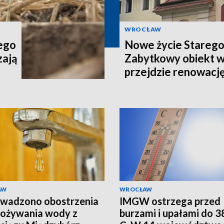
WROCŁAW
tego
Nowe życie Starego
zają
Zabytkowy obiekt 
przejdzie renowacj
AW
WROCŁAW
wadzono obostrzenia
IMGW ostrzega przed
pożywania wody z
burzami i upałami do 38