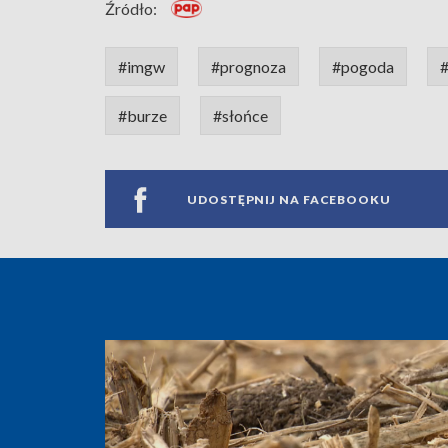
Źródło:
#imgw
#prognoza
#pogoda
#
#burze
#słońce
UDOSTĘPNIJ NA FACEBOOKU