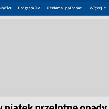
lności
Program TV
Reklama i patronat
Więcej
piątek przelotne opady d