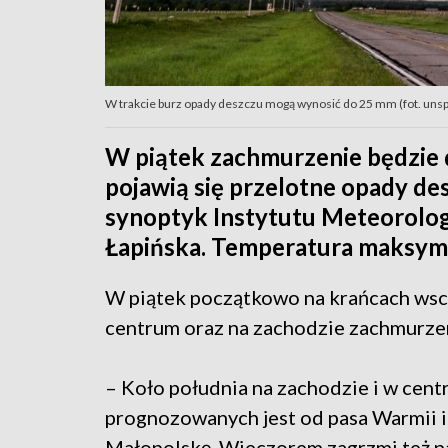
W trakcie burz opady deszczu mogą wynosić do 25 mm (fot. uns
W piątek zachmurzenie będzie 
pojawią się przelotne opady de
synoptyk Instytutu Meteorolog
Łapińska. Temperatura maksymal
W piątek początkowo na krańcach wsch
centrum oraz na zachodzie zachmurzen
– Koło południa na zachodzie i w cent
prognozowanych jest od pasa Warmii i 
Małopolskę. Wieczorem zagrzmi też na