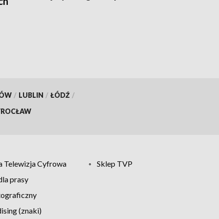
ch
KÓW
/
LUBLIN
/
ŁÓDŹ
/
ROCŁAW
 Telewizja Cyfrowa
Sklep TVP
la prasy
tograficzny
sing (znaki)