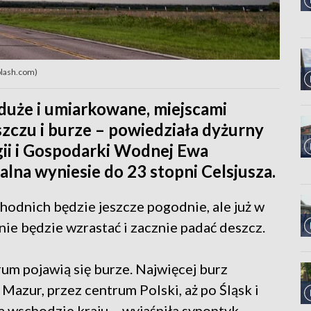
plash.com)
duże i umiarkowane, miejscami
szczu i burze – powiedziała dyżurny
ii i Gospodarki Wodnej Ewa
na wyniesie do 23 stopni Celsjusza.
odnich będzie jeszcze pogodnie, ale już w
ie będzie wzrastać i zacznie padać deszcz.
rum pojawią się burze. Najwięcej burz
Mazur, przez centrum Polski, aż po Śląsk i
 wschodzie kraju – wyjaśniła synoptyk.