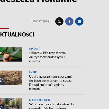
UDOSTĘPNIJ:
KTUALNOŚCI
SPORT
Piłkarski PP: trzy starcia
drużyn z ekstraklasy w 1.
rundzie
INNE
Upały na przemian z burzami,
do tego permanentna susza.
Dokąd zmierzają zmiany
klimatu?
NA DROGACH
Wrocław: ulica Ruska idzie do
remontu. Ma być zielono,