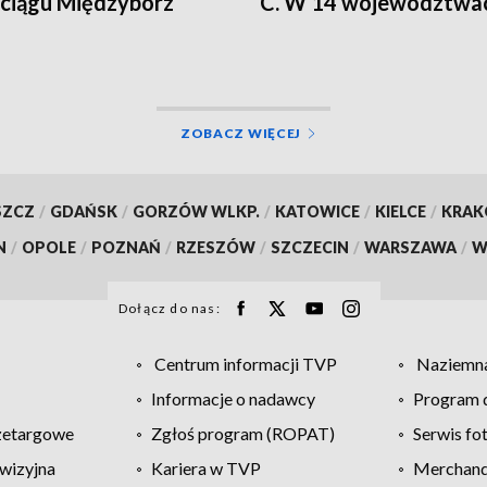
ciągu Międzybórz
C. W 14 województwa
alert RCB
ZOBACZ WIĘCEJ
SZCZ
/
GDAŃSK
/
GORZÓW WLKP.
/
KATOWICE
/
KIELCE
/
KRA
N
/
OPOLE
/
POZNAŃ
/
RZESZÓW
/
SZCZECIN
/
WARSZAWA
/
W
Dołącz do nas:
Centrum informacji TVP
Naziemna
Informacje o nadawcy
Program d
zetargowe
Zgłoś program (ROPAT)
Serwis fo
wizyjna
Kariera w TVP
Merchandi