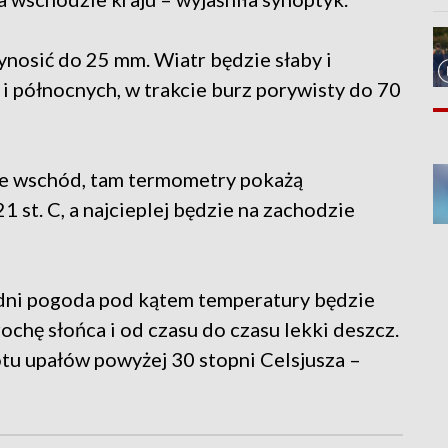
nosić do 25 mm. Wiatr będzie słaby i
i północnych, w trakcie burz porywisty do 70
ie wschód, tam termometry pokażą
 st. C, a najcieplej będzie na zachodzie
h dni pogoda pod kątem temperatury będzie
ochę słońca i od czasu do czasu lekki deszcz.
u upałów powyżej 30 stopni Celsjusza –