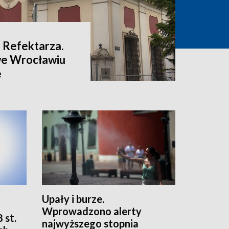
 Refektarza.
we Wrocławiu
ę
Upały i burze.
Wprowadzono alerty
 st.
najwyższego stopnia