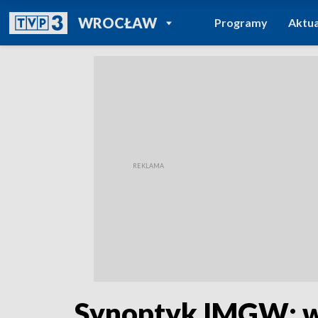
POWRÓT DO
WROCŁAW
Programy
Aktua
TVP REGIONY
Synoptyk IMGW: w 