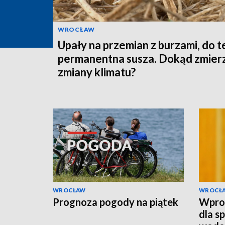
WROCŁAW
Upały na przemian z burzami, do 
permanentna susza. Dokąd zmier
zmiany klimatu?
WROCŁAW
WROCŁ
Prognoza pogody na piątek
Wpro
dla s