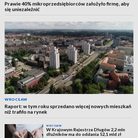
Prawie 40% mikroprzedsiębiorców założyło firmę, aby
się uniezależnić
WROCŁAW
Raport: w tym roku sprzedano więcej nowych mieszkań
niż trafiło na rynek
WROCŁAW
W Krajowym Rejestrze Długów 2,2 mln
dłużników ma do oddania 52,1 mld zł