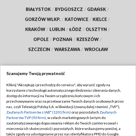
BIAŁYSTOK
/
BYDGOSZCZ
/
GDAŃSK
/
GORZÓW WLKP.
/
KATOWICE
/
KIELCE
/
KRAKÓW
/
LUBLIN
/
ŁÓDŹ
/
OLSZTYN
/
OPOLE
/
POZNAŃ
/
RZESZÓW
/
SZCZECIN
/
WARSZAWA
/
WROCŁAW
Szanujemy Twoją prywatność
Dołącz do nas:
Kliknij "Akceptuję i przechodzę do serwisu", aby wyrazić zgody na
korzystanie z technologii automatycznego śledzenia i zbierania danych,
TVP
dostęp do informacji na Twoim urządzeniu końcowym i ich
Abonament TVP
przechowywanie oraz na przetwarzanie Twoich danych osobowych przez
Regulamin TVP
nas, czyli Telewizję Polską S.A. w likwidacji (zwaną dalej również „TVP”),
Emisja w TVP
Polityka prywatności
Zaufanych Partnerów z IAB* (1201 firm)
oraz pozostałych
Zaufanych
Partnerów TVP (93 firm)
, w celach marketingowych (w tym do
Centrum informacji TVP
Moje zgody
zautomatyzowanego dopasowania reklam do Twoich zainteresowań i
mierzenia ich skuteczności) i pozostałych, które wskazujemy poniżej, a
Naziemna Telewizja Cyfrowa
Pomoc
także zgody na udostępnianie przez nas identyfikatora PPID do Google.