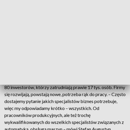
całym regionie. W Powiatowym Urzędzie Pracy we
Wrocławiu dziś rano kolejek nie było. W tym urzędzie na
poszukujących pracy czeka ponad 2,5 tys. ofert w różnych
branżach.
Stopa bezrobocia w końcu czerwca wyniosła 4,9% – szacuje
Ministerstwo Rodziny i Polityki Społecznej. To najmniej od
32 lat. – To oczywiście jest kiepska informacja dla
pracodawców, widzimy problem w szkołach, w IT – mówi
ekonomista Karol Ciesielski.
W Legnickiej Specjalnej Strefie Ekonomicznej działa niemal
80 inwestorów, którzy zatrudniają prawie 17 tys. osób. Firmy
się rozwijają, powstają nowe, potrzeba rąk do pracy. – Często
dostajemy pytanie jakich specjalistów biznes potrzebuje,
więc my odpowiadamy krótko – wszystkich. Od
pracowników produkcyjnych, ale też trochę
wykwalifikowanych do wszelkich specjalistów związanych z
automatyką, obsługą maszyn – mówi Stefan Augustyn,