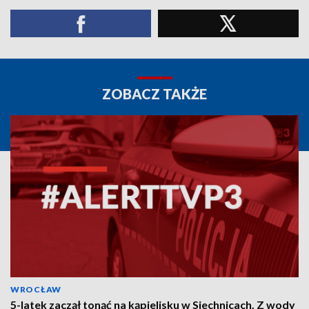
ZOBACZ TAKŻE
WROCŁAW
5-latek zaczął tonąć na kąpielisku w Siechnicach. Z wody