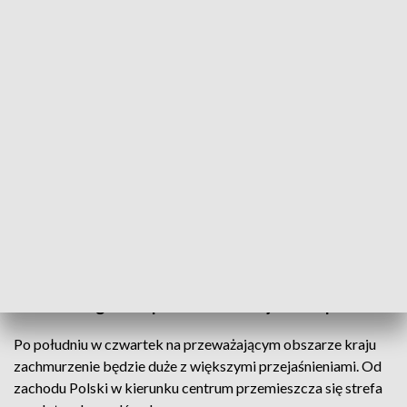
Na przeważającym obszarze kraju zachmurzenie będzie duże z większymi
przejaśnieniami (fot. Pexels)
Czwartkowe popołudnie będzie pochmurne, ale z
przejaśnieniami. Lokalnie mogą wystąpić burze i
przelotnie popada deszcz – powiedziała w
czwartek dyżurna synoptyk Instytutu
Meteorologii i Gospodarki Wodnej Ewa Łapińska.
Po południu w czwartek na przeważającym obszarze kraju
zachmurzenie będzie duże z większymi przejaśnieniami. Od
zachodu Polski w kierunku centrum przemieszcza się strefa