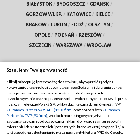
BIAŁYSTOK
/
BYDGOSZCZ
/
GDAŃSK
/
GORZÓW WLKP.
/
KATOWICE
/
KIELCE
/
KRAKÓW
/
LUBLIN
/
ŁÓDŹ
/
OLSZTYN
/
OPOLE
/
POZNAŃ
/
RZESZÓW
/
SZCZECIN
/
WARSZAWA
/
WROCŁAW
Szanujemy Twoją prywatność
Dołącz do nas:
Kliknij "Akceptuję i przechodzę do serwisu", aby wyrazić zgody na
korzystanie z technologii automatycznego śledzenia i zbierania danych,
TVP
dostęp do informacji na Twoim urządzeniu końcowym i ich
Abonament TVP
przechowywanie oraz na przetwarzanie Twoich danych osobowych przez
Regulamin TVP
nas, czyli Telewizję Polską S.A. w likwidacji (zwaną dalej również „TVP”),
Emisja w TVP
Polityka prywatności
Zaufanych Partnerów z IAB* (1201 firm)
oraz pozostałych
Zaufanych
Partnerów TVP (93 firm)
, w celach marketingowych (w tym do
Centrum informacji TVP
Moje zgody
zautomatyzowanego dopasowania reklam do Twoich zainteresowań i
mierzenia ich skuteczności) i pozostałych, które wskazujemy poniżej, a
Naziemna Telewizja Cyfrowa
Pomoc
także zgody na udostępnianie przez nas identyfikatora PPID do Google.
Sklep TVP