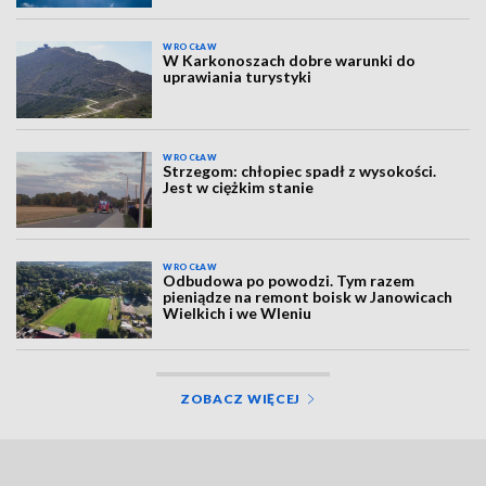
WROCŁAW
W Karkonoszach dobre warunki do
uprawiania turystyki
WROCŁAW
Strzegom: chłopiec spadł z wysokości.
Jest w ciężkim stanie
WROCŁAW
Odbudowa po powodzi. Tym razem
pieniądze na remont boisk w Janowicach
Wielkich i we Wleniu
ZOBACZ WIĘCEJ