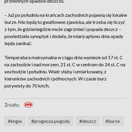
przelotnych opadów deszczu.
– Już po południu na krańcach zachodnich pojawią się lokalne
burze. Nie będą to gwałtowne zjawiska, ale trzeba się liczyć
z tym, że gdzieniegdzie może zagrzmieć i popada deszcz –
powiedziała synoptyk i dodała, że miarę upływu dnia opady
będa zanikać.
Temperatura maksymalna w ciągu dnia wyniesie od 17 st. C
na zachodzie i nad morzem, 21 st. C w centrum do 24 st. C na
wschodzie i południu. Wiatr słaby i umiarkowany, z
kierunków zachodnich i północnych. W czasie burz
porywisty do 70 km/h.
Źródło:
#imgw
#prognoza pogody
#deszcz
#burze