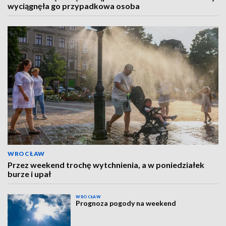
wyciągnęła go przypadkowa osoba
WROCŁAW
Przez weekend trochę wytchnienia, a w poniedziałek
burze i upał
WROCŁAW
Prognoza pogody na weekend