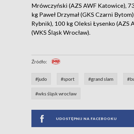
Mrówczyński (AZS AWF Katowice), 73 
kg Paweł Drzymał (GKS Czarni Bytom),
Rybnik), 100 kg Oleksi Łysenko (AZS
(WKS Śląsk Wrocław).
Źródło:
#judo
#sport
#grand slam
#b
#wks śląsk wrocław
UDOSTĘPNIJ NA FACEBOOKU