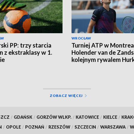
AW
WROCŁAW
ski PP: trzy starcia
Turniej ATP w Montrea
n z ekstraklasy w 1.
Holender van de Zands
ie
kolejnym rywalem Hur
ZOBACZ WIĘCEJ
SZCZ
/
GDAŃSK
/
GORZÓW WLKP.
/
KATOWICE
/
KIELCE
/
KRA
N
/
OPOLE
/
POZNAŃ
/
RZESZÓW
/
SZCZECIN
/
WARSZAWA
/
W