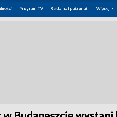
lności
Program TV
Reklama i patronat
Więcej
 w Budapeszcie wystąpi l