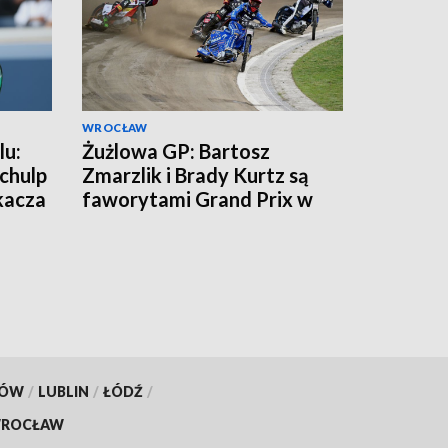
WROCŁAW
lu:
Żużlowa GP: Bartosz
chulp
Zmarzlik i Brady Kurtz są
kacza
faworytami Grand Prix w
Rydze
KÓW
/
LUBLIN
/
ŁÓDŹ
/
ROCŁAW