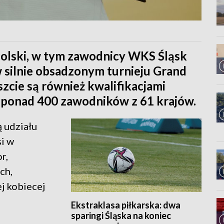
olski, w tym zawodnicy WKS Śląsk
silnie obsadzonym turnieju Grand
cie są również kwalifikacjami
h ponad 400 zawodników z 61 krajów.
 udziału
si w
r,
ch,
j kobiecej
Ekstraklasa piłkarska: dwa
sparingi Śląska na koniec