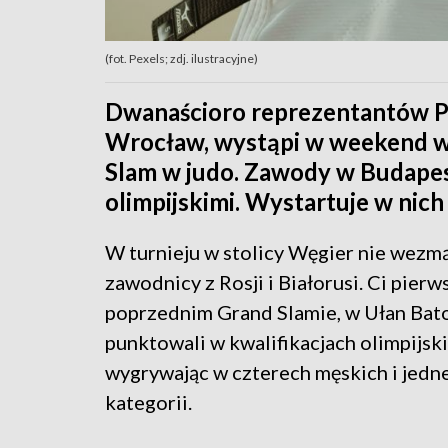
(fot. Pexels; zdj. ilustracyjne)
Dwanaścioro reprezentantów P
Wrocław, wystąpi w weekend w 
Slam w judo. Zawody w Budapesz
olimpijskimi. Wystartuje w nic
W turnieju w stolicy Węgier nie wezmą
zawodnicy z Rosji i Białorusi. Ci pierw
poprzednim Grand Slamie, w Ułan Bato
punktowali w kwalifikacjach olimpijski
wygrywając w czterech męskich i jedne
kategorii.