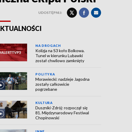
UDOSTĘPNIJ:
KTUALNOŚCI
NA DROGACH
Kolizja na S3 koło Bolkowa.
Tunel w kierunku Lubawki
został chwilowo zamknięty
POLITYKA
Morawiecki: nadzieje Jagodna
zostały całkowicie
pogrzebane
KULTURA
Duszniki-Zdrój: rozpoczął się
81. Międzynarodowy Festiwal
Chopinowski
INNE