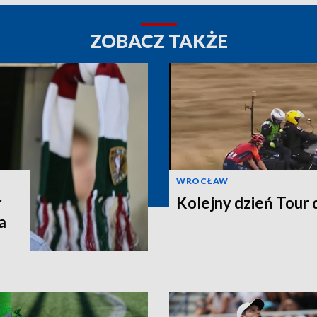
ZOBACZ TAKŻE
WROCŁAW
r
Kolejny dzień Tour
a