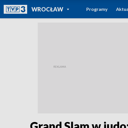
POWRÓT DO
WROCŁAW
Programy
Aktua
TVP REGIONY
Grand Slam w judo: