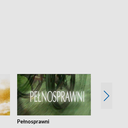
Pełnosprawni
Bezpieczny 