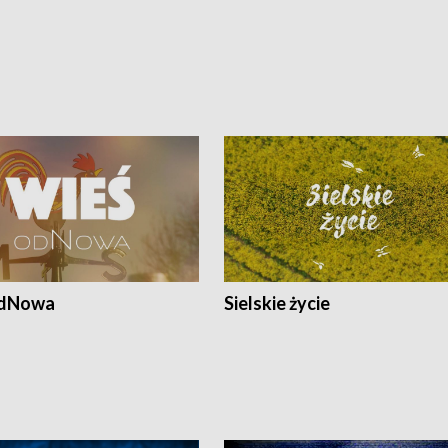
odNowa
Sielskie życie