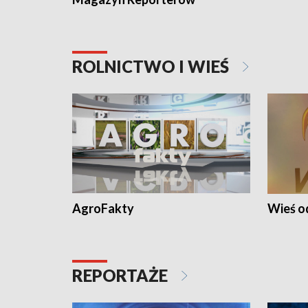
ROLNICTWO I WIEŚ
AgroFakty
Wieś 
REPORTAŻE