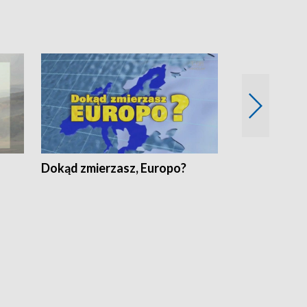
Dokąd zmierzasz, Europo?
Fakty Komen