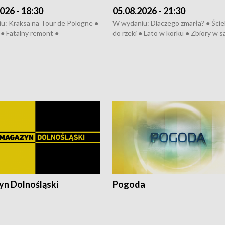
026 - 18:30
05.08.2026 - 21:30
u: Kraksa na Tour de Pologne ●
W wydaniu: Dlaczego zmarła? ● Ściek
● Fatalny remont ●
do rzeki ● Lato w korku ● Zbiory w 
zowane osiedle ● Kosztowna
● Senior za kółkiem ● Złoto dla...
ypa ● Pociągiem na lotnisko ●
cierpiwych ● Mrożonki dla zwierząt
ka ● Refektarz do remontu ●
pałów
n Dolnośląski
Pogoda