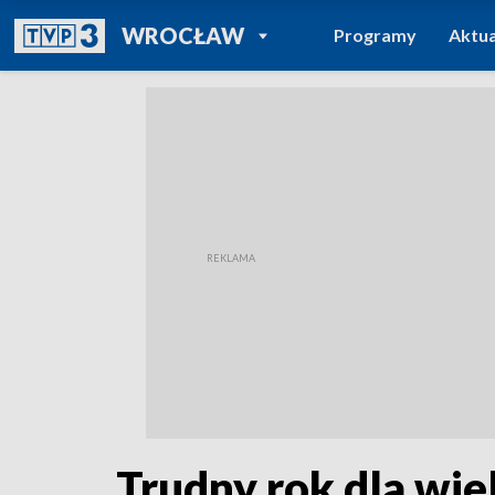
POWRÓT DO
WROCŁAW
Programy
Aktua
TVP REGIONY
Trudny rok dla wiel