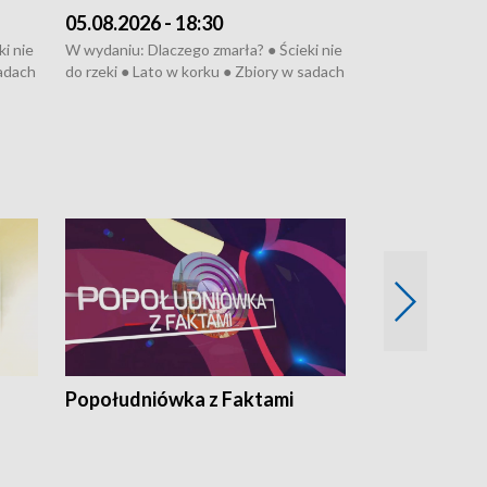
05.08.2026 - 18:30
04.08.2026 - 
i nie
W wydaniu: Dlaczego zmarła? ● Ścieki nie
W wydaniu: Nożo
sadach
do rzeki ● Lato w korku ● Zbiory w sadach
Zarzuty dla Norb
● Senior za kółkiem ● Złoto dla...
obwodnicy ● Mili
cierpiwych ● Mrożonki dla zwierząt
Oddział jak nowy
● Inkubator w og
pacjent ● Trzeba
Popołudniówka z Faktami
Z Unią na Ty