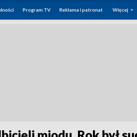
lności
Program TV
Reklama i patronat
Więcej
bicieli miodu. Rok był su