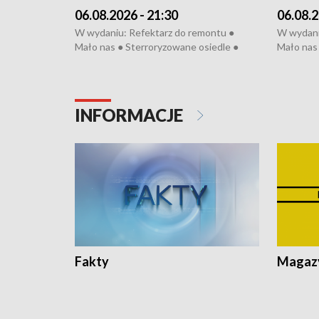
06.08.2026 - 21:30
06.08.2
W wydaniu: Refektarz do remontu ●
W wydani
Mało nas ● Sterroryzowane osiedle ●
Mało nas 
Fatalny remont ● Kosztowna ptasia grypa
Sterrory
● Nowa Ruska ● Pociągiem na lotnisko ●
ptasia gr
Koniec upałów ● Kraksa na Tour de
Nowa Rus
Pologne
Koniec u
INFORMACJE
Fakty
Magazy