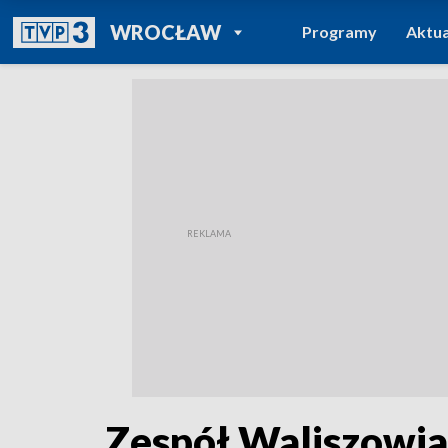
POWRÓT DO
WROCŁAW
Programy
Aktua
TVP REGIONY
Zespół Waliszowian