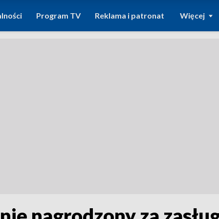
lności
Program TV
Reklama i patronat
Więcej
ie nagrodzony za zasługi