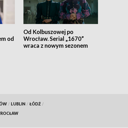
Od Kolbuszowej po
em od
Wrocław. Serial „1670”
wraca z nowym sezonem
KÓW
/
LUBLIN
/
ŁÓDŹ
/
ROCŁAW