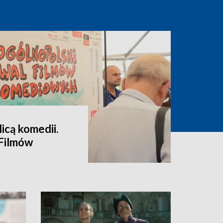
icą komedii.
 Filmów