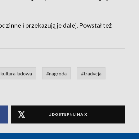
zinne i przekazują je dalej. Powstał też
kultura ludowa
#nagroda
#tradycja
UDOSTĘPNIJ NA X