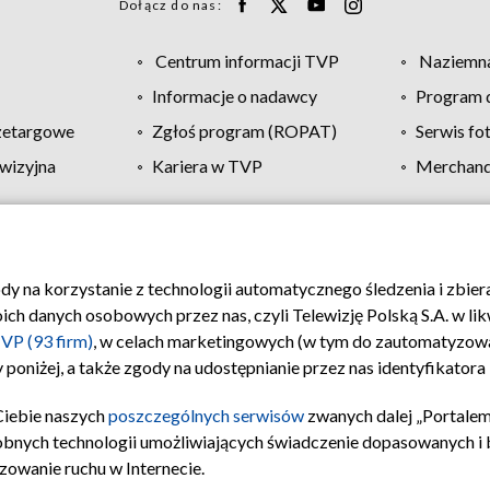
Dołącz do nas:
Centrum informacji TVP
Naziemna
Informacje o nadawcy
Program d
zetargowe
Zgłoś program (ROPAT)
Serwis fo
wizyjna
Kariera w TVP
Merchandi
Polityka prywatności
Moje zgody
Pomoc
Biuro re
ody na korzystanie z technologii automatycznego śledzenia i zbie
 danych osobowych przez nas, czyli Telewizję Polską S.A. w likw
VP (93 firm)
, w celach marketingowych (w tym do zautomatyzow
 poniżej, a także zgody na udostępnianie przez nas identyfikator
Ciebie naszych
poszczególnych serwisów
zwanych dalej „Portalem
obnych technologii umożliwiających świadczenie dopasowanych i be
zowanie ruchu w Internecie.