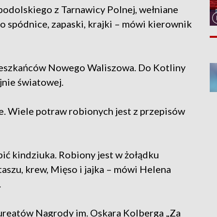
 podolskiego z Tarnawicy Polnej, wełniane
o spódnice, zapaski, krajki – mówi kierownik
mieszkańców Nowego Waliszowa. Do Kotliny
jnie światowej.
uje. Wiele potraw robionych jest z przepisów
bić kindziuka. Robiony jest w żołądku
aszu, krew, Mięso i jajka – mówi Helena
.
aureatów Nagrody im. Oskara Kolberga „Za