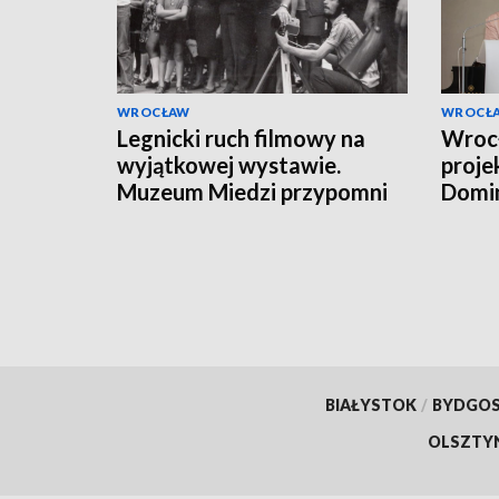
WROCŁAW
WROCŁ
Legnicki ruch filmowy na
Wroc
wyjątkowej wystawie.
proje
Muzeum Miedzi przypomni
Domin
dorobek Juliana Zawiszy
BIAŁYSTOK
/
BYDGO
OLSZTY