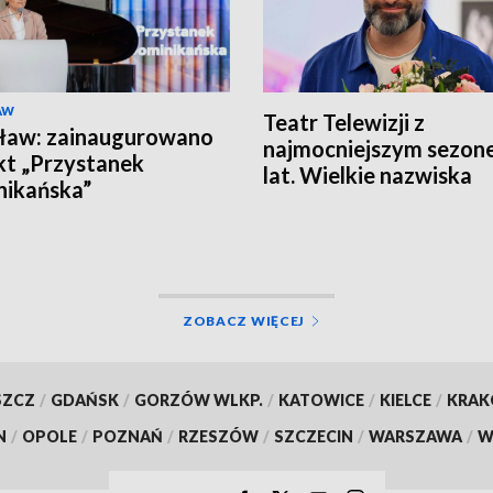
AW
Teatr Telewizji z
ław: zainaugurowano
najmocniejszym sezon
kt „Przystanek
lat. Wielkie nazwiska
ikańska”
ZOBACZ WIĘCEJ
SZCZ
/
GDAŃSK
/
GORZÓW WLKP.
/
KATOWICE
/
KIELCE
/
KRA
N
/
OPOLE
/
POZNAŃ
/
RZESZÓW
/
SZCZECIN
/
WARSZAWA
/
W