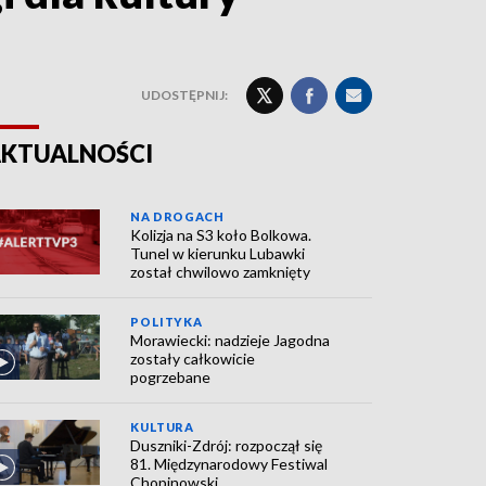
UDOSTĘPNIJ:
KTUALNOŚCI
NA DROGACH
Kolizja na S3 koło Bolkowa.
Tunel w kierunku Lubawki
został chwilowo zamknięty
POLITYKA
Morawiecki: nadzieje Jagodna
zostały całkowicie
pogrzebane
KULTURA
Duszniki-Zdrój: rozpoczął się
81. Międzynarodowy Festiwal
Chopinowski