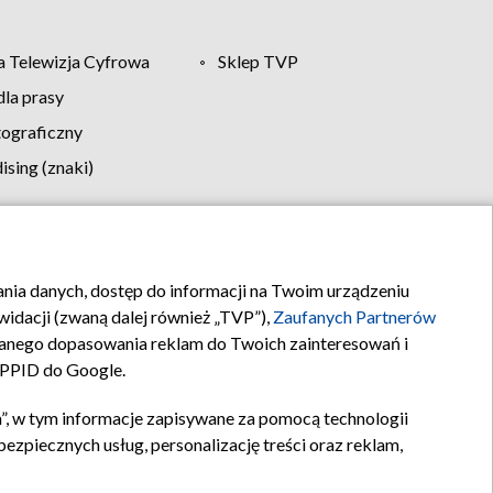
 Telewizja Cyfrowa
Sklep TVP
la prasy
tograficzny
sing (znaki)
klamy
Kontakt
rania danych, dostęp do informacji na Twoim urządzeniu
idacji (zwaną dalej również „TVP”),
Zaufanych Partnerów
anego dopasowania reklam do Twoich zainteresowań i
a PPID do Google.
”, w tym informacje zapisywane za pomocą technologii
zpiecznych usług, personalizację treści oraz reklam,