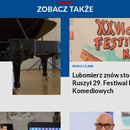
ZOBACZ TAKŻE
WROCŁAW
Lubomierz znów stol
Ruszył 29. Festiwal
Komediowych