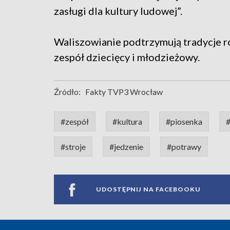
zasługi dla kultury ludowej”.
Waliszowianie podtrzymują tradycje rod
zespół dziecięcy i młodzieżowy.
Źródło:
Fakty TVP3 Wrocław
#zespół
#kultura
#piosenka
#
#stroje
#jedzenie
#potrawy
UDOSTĘPNIJ NA FACEBOOKU