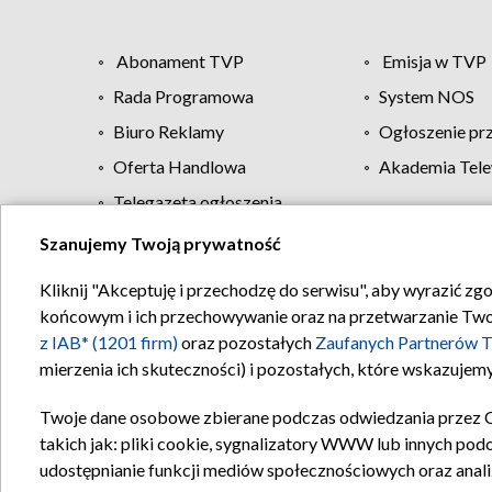
Abonament TVP
Emisja w TVP
Rada Programowa
System NOS
Biuro Reklamy
Ogłoszenie pr
Oferta Handlowa
Akademia Tele
Telegazeta ogłoszenia
Szanujemy Twoją prywatność
Regulamin TVP
Kliknij "Akceptuję i przechodzę do serwisu", aby wyrazić zg
końcowym i ich przechowywanie oraz na przetwarzanie Twoich
z IAB* (1201 firm)
oraz pozostałych
Zaufanych Partnerów T
mierzenia ich skuteczności) i pozostałych, które wskazujemy
Twoje dane osobowe zbierane podczas odwiedzania przez 
takich jak: pliki cookie, sygnalizatory WWW lub innych pod
udostępnianie funkcji mediów społecznościowych oraz anali