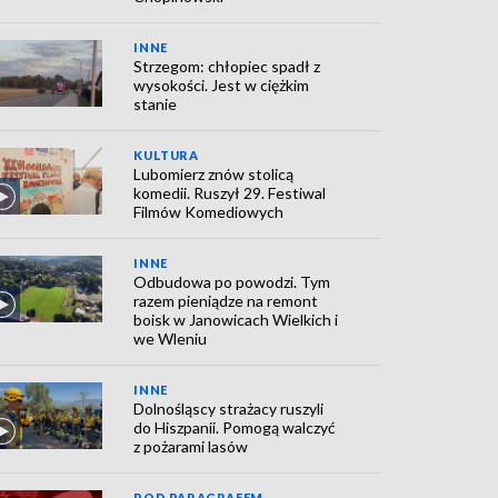
INNE
Strzegom: chłopiec spadł z
wysokości. Jest w ciężkim
stanie
KULTURA
Lubomierz znów stolicą
komedii. Ruszył 29. Festiwal
Filmów Komediowych
INNE
Odbudowa po powodzi. Tym
razem pieniądze na remont
boisk w Janowicach Wielkich i
we Wleniu
INNE
Dolnośląscy strażacy ruszyli
do Hiszpanii. Pomogą walczyć
z pożarami lasów
POD PARAGRAFEM