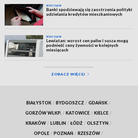
WROCŁAW
Banki spodziewają się zaostrzenia polityki
udzielania kredytów mieszkaniowych
WROCŁAW
Lewiatan: wzrost cen paliw i susza mogą
podnieść ceny żywności w kolejnych
miesiącach
ZOBACZ WIĘCEJ
BIAŁYSTOK
/
BYDGOSZCZ
/
GDAŃSK
/
GORZÓW WLKP.
/
KATOWICE
/
KIELCE
/
KRAKÓW
/
LUBLIN
/
ŁÓDŹ
/
OLSZTYN
/
OPOLE
/
POZNAŃ
/
RZESZÓW
/