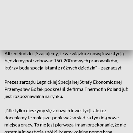
zakładu urządzeń klimatyzacyjnych z aluminium i miedzi w
Złotoryi na Dolnym Śląsku.
„Chcemy cały czas się rozwijać, dlatego realizujemy nową
inwestycję – rozbudowę nowoczesnego zakładu, gdzie będą
produkowane urządzenia klimatyzacyjne z aluminium i
miedzi” – powiedział prezes zarządu Thermofin Poland
Alfred Rudzki. „Szacujemy, że w związku z nową inwestycją
będziemy potrzebować 150-200 nowych pracowników,
którzy będą specjalistami z różnych dziedzin” – zaznaczył.
Prezes zarządu Legnickiej Specjalnej Strefy Ekonomicznej
Przemysław Bożek podkreślił, że firma Thermofin Poland już
jest rozpoznawalna na rynku.
„Nie tylko cieszymy się z dużych inwestycji, ale też
doceniamy te mniejsze, ponieważ w ślad za tym idą nowe
miejsca pracy. To nie jest pierwsza i mam przekonanie, że nie
ostatnia inwestycja spółki. Mamy kolejne pomysły na