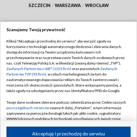
SZCZECIN
/
WARSZAWA
/
WROCŁAW
Szanujemy Twoją prywatność
Dołącz do nas:
Kliknij "Akceptuję i przechodzę do serwisu", aby wyrazić zgody na
korzystanie z technologii automatycznego śledzenia i zbierania danych,
TVP
dostęp do informacji na Twoim urządzeniu końcowym i ich
Abonament TVP
przechowywanie oraz na przetwarzanie Twoich danych osobowych przez
Regulamin TVP
nas, czyli Telewizję Polską S.A. w likwidacji (zwaną dalej również „TVP”),
Emisja w TVP
Polityka prywatności
Zaufanych Partnerów z IAB* (1201 firm)
oraz pozostałych
Zaufanych
Partnerów TVP (93 firm)
, w celach marketingowych (w tym do
Centrum informacji TVP
Moje zgody
zautomatyzowanego dopasowania reklam do Twoich zainteresowań i
mierzenia ich skuteczności) i pozostałych, które wskazujemy poniżej, a
Naziemna Telewizja Cyfrowa
Pomoc
także zgody na udostępnianie przez nas identyfikatora PPID do Google.
Sklep TVP
Biuro reklamy
Twoje dane osobowe zbierane podczas odwiedzania przez Ciebie naszych
Rada Programowa
Kontakt
poszczególnych serwisów
zwanych dalej „Portalem”, w tym informacje
zapisywane za pomocą technologii takich jak: pliki cookie, sygnalizatory
System NOS
WWW lub innych podobnych technologii umożliwiających świadczenie
dopasowanych i bezpiecznych usług, personalizację treści oraz reklam,
Informacje o nadawcy
Kanały
udostępnianie funkcji mediów społecznościowych oraz analizowanie
Akceptuję i przechodzę do serwisu
ruchu w Internecie.
Program dla prasy