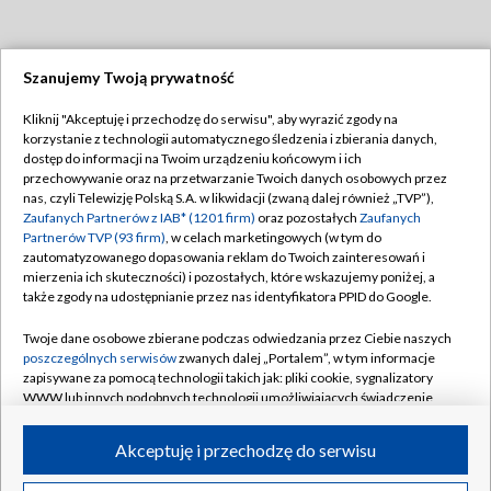
Szanujemy Twoją prywatność
Dołącz do nas:
Kliknij "Akceptuję i przechodzę do serwisu", aby wyrazić zgody na
korzystanie z technologii automatycznego śledzenia i zbierania danych,
TVP
dostęp do informacji na Twoim urządzeniu końcowym i ich
Abonament TVP
przechowywanie oraz na przetwarzanie Twoich danych osobowych przez
Regulamin TVP
nas, czyli Telewizję Polską S.A. w likwidacji (zwaną dalej również „TVP”),
Emisja w TVP
Polityka prywatności
Zaufanych Partnerów z IAB* (1201 firm)
oraz pozostałych
Zaufanych
Partnerów TVP (93 firm)
, w celach marketingowych (w tym do
Centrum informacji TVP
Moje zgody
zautomatyzowanego dopasowania reklam do Twoich zainteresowań i
mierzenia ich skuteczności) i pozostałych, które wskazujemy poniżej, a
Naziemna Telewizja Cyfrowa
Pomoc
także zgody na udostępnianie przez nas identyfikatora PPID do Google.
Sklep TVP
Biuro reklamy
Twoje dane osobowe zbierane podczas odwiedzania przez Ciebie naszych
Rada Programowa
Kontakt
poszczególnych serwisów
zwanych dalej „Portalem”, w tym informacje
zapisywane za pomocą technologii takich jak: pliki cookie, sygnalizatory
System NOS
WWW lub innych podobnych technologii umożliwiających świadczenie
dopasowanych i bezpiecznych usług, personalizację treści oraz reklam,
Informacje o nadawcy
Kanały
udostępnianie funkcji mediów społecznościowych oraz analizowanie
Akceptuję i przechodzę do serwisu
ruchu w Internecie.
Program dla prasy
©2026 Telewizja Polska S.A. w likwidacji