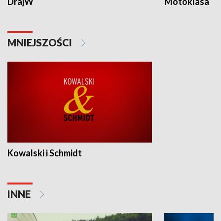
DrajW
Motoklasa
MNIEJSZOŚCI
Kowalski i Schmidt
INNE