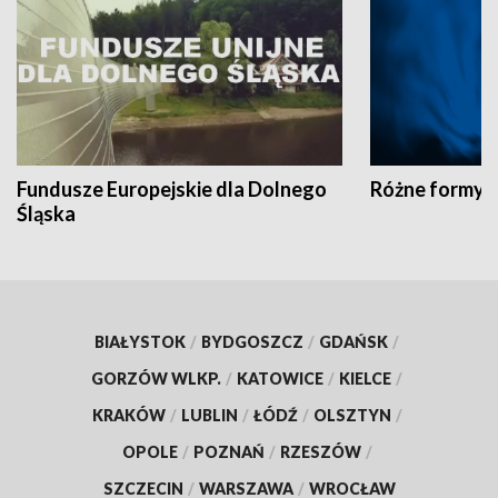
Fundusze Europejskie dla Dolnego
Różne formy t
Śląska
BIAŁYSTOK
/
BYDGOSZCZ
/
GDAŃSK
/
GORZÓW WLKP.
/
KATOWICE
/
KIELCE
/
KRAKÓW
/
LUBLIN
/
ŁÓDŹ
/
OLSZTYN
/
OPOLE
/
POZNAŃ
/
RZESZÓW
/
SZCZECIN
/
WARSZAWA
/
WROCŁAW