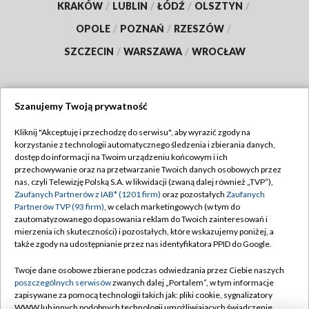
KRAKÓW
/
LUBLIN
/
ŁÓDŹ
/
OLSZTYN
/
OPOLE
/
POZNAŃ
/
RZESZÓW
/
SZCZECIN
/
WARSZAWA
/
WROCŁAW
Szanujemy Twoją prywatność
Dołącz do nas:
Kliknij "Akceptuję i przechodzę do serwisu", aby wyrazić zgody na
korzystanie z technologii automatycznego śledzenia i zbierania danych,
TVP
dostęp do informacji na Twoim urządzeniu końcowym i ich
Abonament TVP
przechowywanie oraz na przetwarzanie Twoich danych osobowych przez
Regulamin TVP
nas, czyli Telewizję Polską S.A. w likwidacji (zwaną dalej również „TVP”),
Emisja w TVP
Polityka prywatności
Zaufanych Partnerów z IAB* (1201 firm)
oraz pozostałych
Zaufanych
Partnerów TVP (93 firm)
, w celach marketingowych (w tym do
Centrum informacji TVP
Moje zgody
zautomatyzowanego dopasowania reklam do Twoich zainteresowań i
mierzenia ich skuteczności) i pozostałych, które wskazujemy poniżej, a
Naziemna Telewizja Cyfrowa
Pomoc
także zgody na udostępnianie przez nas identyfikatora PPID do Google.
Sklep TVP
Biuro reklamy
Twoje dane osobowe zbierane podczas odwiedzania przez Ciebie naszych
Rada Programowa
Kontakt
poszczególnych serwisów
zwanych dalej „Portalem”, w tym informacje
zapisywane za pomocą technologii takich jak: pliki cookie, sygnalizatory
System NOS
WWW lub innych podobnych technologii umożliwiających świadczenie