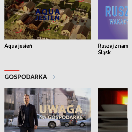
Aqua jesień
Ruszaj z nami
Śląsk
GOSPODARKA