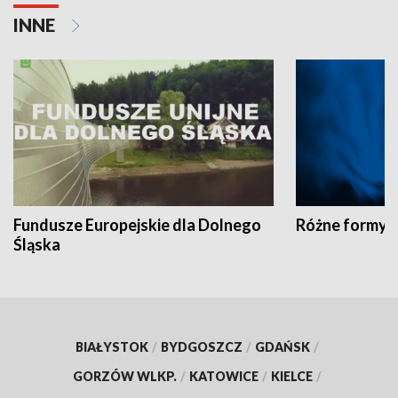
INNE
Fundusze Europejskie dla Dolnego
Różne formy t
Śląska
BIAŁYSTOK
/
BYDGOSZCZ
/
GDAŃSK
/
GORZÓW WLKP.
/
KATOWICE
/
KIELCE
/