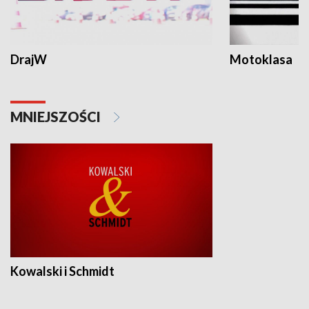
DrajW
Motoklasa
MNIEJSZOŚCI
Kowalski i Schmidt