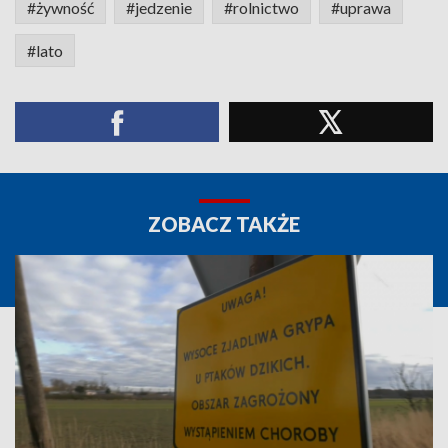
#żywność
#jedzenie
#rolnictwo
#uprawa
#lato
ZOBACZ TAKŻE