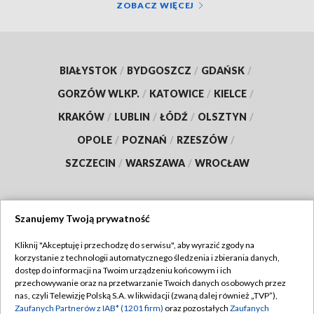
ZOBACZ WIĘCEJ
BIAŁYSTOK
/
BYDGOSZCZ
/
GDAŃSK
/
GORZÓW WLKP.
/
KATOWICE
/
KIELCE
/
KRAKÓW
/
LUBLIN
/
ŁÓDŹ
/
OLSZTYN
/
OPOLE
/
POZNAŃ
/
RZESZÓW
/
SZCZECIN
/
WARSZAWA
/
WROCŁAW
Szanujemy Twoją prywatność
Dołącz do nas:
Kliknij "Akceptuję i przechodzę do serwisu", aby wyrazić zgody na
korzystanie z technologii automatycznego śledzenia i zbierania danych,
TVP
dostęp do informacji na Twoim urządzeniu końcowym i ich
Abonament TVP
przechowywanie oraz na przetwarzanie Twoich danych osobowych przez
Regulamin TVP
nas, czyli Telewizję Polską S.A. w likwidacji (zwaną dalej również „TVP”),
Emisja w TVP
Polityka prywatności
Zaufanych Partnerów z IAB* (1201 firm)
oraz pozostałych
Zaufanych