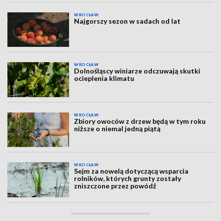
WROCŁAW
Najgorszy sezon w sadach od lat
WROCŁAW
Dolnośląscy winiarze odczuwają skutki
ocieplenia klimatu
WROCŁAW
Zbiory owoców z drzew będą w tym roku
niższe o niemal jedną piątą
WROCŁAW
Sejm za nowelą dotyczącą wsparcia
rolników, których grunty zostały
zniszczone przez powódź