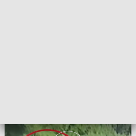
POWRÓT DO
WROCŁAW
TVP REGIONY
Zapomnieli o ograniczeniu prędkości
2022-07-05
ŁUKOWS