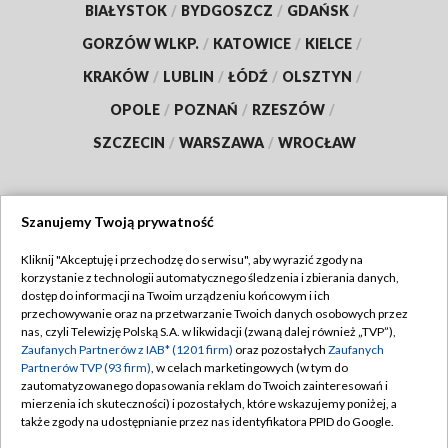
BIAŁYSTOK
/
BYDGOSZCZ
/
GDAŃSK
/
GORZÓW WLKP.
/
KATOWICE
/
KIELCE
/
KRAKÓW
/
LUBLIN
/
ŁÓDŹ
/
OLSZTYN
/
OPOLE
/
POZNAŃ
/
RZESZÓW
/
SZCZECIN
/
WARSZAWA
/
WROCŁAW
Szanujemy Twoją prywatność
Dołącz do nas:
Kliknij "Akceptuję i przechodzę do serwisu", aby wyrazić zgody na
korzystanie z technologii automatycznego śledzenia i zbierania danych,
TVP
dostęp do informacji na Twoim urządzeniu końcowym i ich
Abonament TVP
przechowywanie oraz na przetwarzanie Twoich danych osobowych przez
Regulamin TVP
nas, czyli Telewizję Polską S.A. w likwidacji (zwaną dalej również „TVP”),
Emisja w TVP
Polityka prywatności
Zaufanych Partnerów z IAB* (1201 firm)
oraz pozostałych
Zaufanych
Partnerów TVP (93 firm)
, w celach marketingowych (w tym do
Centrum informacji TVP
Moje zgody
zautomatyzowanego dopasowania reklam do Twoich zainteresowań i
mierzenia ich skuteczności) i pozostałych, które wskazujemy poniżej, a
Naziemna Telewizja Cyfrowa
Pomoc
także zgody na udostępnianie przez nas identyfikatora PPID do Google.
Sklep TVP
Biuro reklamy