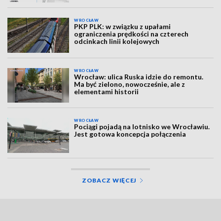
WROCŁAW
PKP PLK: w związku z upałami
ograniczenia prędkości na czterech
odcinkach linii kolejowych
WROCŁAW
Wrocław: ulica Ruska idzie do remontu.
Ma być zielono, nowocześnie, ale z
elementami historii
WROCŁAW
Pociągi pojadą na lotnisko we Wrocławiu.
Jest gotowa koncepcja połączenia
ZOBACZ WIĘCEJ