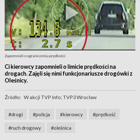
Zapomnieli o ograniczeniu prędkości
Ci kierowcy zapomnieli o limicie prędkości na
drogach. Zajęli się nimi funkcjonariusze drogówki z
Oleśnicy.
Źródło:
W akcji TVP Info; TVP3 Wrocław
#drogi
#policja
#kierowcy
#prędkość
#ruch drogowy
#oleśnica